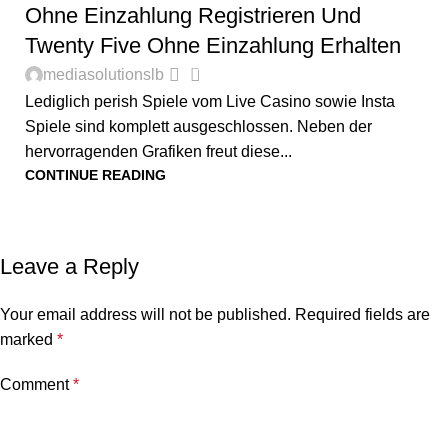
Ohne Einzahlung Registrieren Und
Twenty Five Ohne Einzahlung Erhalten
0
mediasolutionslb
Lediglich perish Spiele vom Live Casino sowie Insta
Spiele sind komplett ausgeschlossen. Neben der
hervorragenden Grafiken freut diese...
CONTINUE READING
Leave a Reply
Your email address will not be published.
Required fields are
marked
*
Comment
*