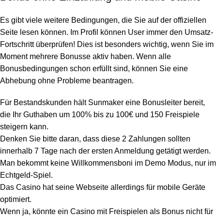
Es gibt viele weitere Bedingungen, die Sie auf der offiziellen
Seite lesen können. Im Profil können User immer den Umsatz-
Fortschritt überprüfen! Dies ist besonders wichtig, wenn Sie im
Moment mehrere Bonusse aktiv haben. Wenn alle
Bonusbedingungen schon erfüllt sind, können Sie eine
Abhebung ohne Probleme beantragen.
Für Bestandskunden hält Sunmaker eine Bonusleiter bereit,
die Ihr Guthaben um 100% bis zu 100€ und 150 Freispiele
steigern kann.
Denken Sie bitte daran, dass diese 2 Zahlungen sollten
innerhalb 7 Tage nach der ersten Anmeldung getätigt werden.
Man bekommt keine Willkommensboni im Demo Modus, nur im
Echtgeld-Spiel.
Das Casino hat seine Webseite allerdings für mobile Geräte
optimiert.
Wenn ja, könnte ein Casino mit Freispielen als Bonus nicht für