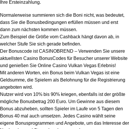
Ihre Ersteinzahlung.
Normalerweise summieren sich die Boni nicht, was bedeutet,
dass Sie die Bonusbedingungen erfüllen müssen und erst
dann zum nächsten kommen müssen.
Zum Beispiel die Größe vom Cashback hängt davon ab, in
welcher Stufe Sie sich gerade befinden.
Der Bonuscode ist CASINOBREND – Verwenden Sie unsere
aktuellsten Casino BonusCodes für Besucher unserer Website
und genießen Sie Online Casino Vulkan Vegas Erlebnis!
Mit anderen Worten, ein Bonus beim Vulkan Vegas ist eine
Geldsumme, die Spielern als Belohnung für die Registrierung
angeboten wird.
Nutzer wird von 10% bis 90% kriegen, ebenfalls ist der größte
mögliche Bonusbetrag 200 Euro. Um Gewinne aus diesem
Bonus abzuheben, sollten Spieler im Laufe von 5 Tagen den
Bonus 40 mal auch umsetzen. Jedes Casino wählt seine
eigene Bonusprogrammen und Angebote, um das Interesse der