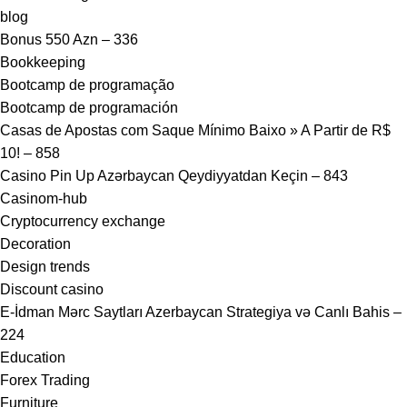
blog
Bonus 550 Azn – 336
Bookkeeping
Bootcamp de programação
Bootcamp de programación
Casas de Apostas com Saque Mínimo Baixo » A Partir de R$
10! – 858
Casino Pin Up Azərbaycan Qeydiyyatdan Keçin – 843
Casinom-hub
Cryptocurrency exchange
Decoration
Design trends
Discount casino
E-İdman Mərc Saytları Azerbaycan Strategiya və Canlı Bahis –
224
Education
Forex Trading
Furniture