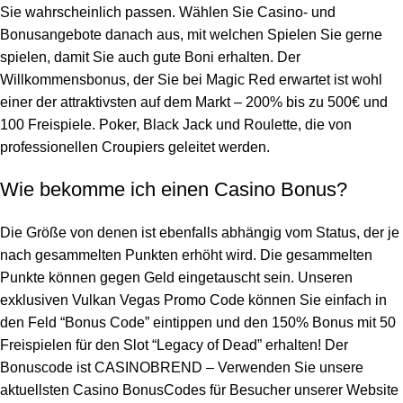
Sie wahrscheinlich passen. Wählen Sie Casino- und
Bonusangebote danach aus, mit welchen Spielen Sie gerne
spielen, damit Sie auch gute Boni erhalten. Der
Willkommensbonus, der Sie bei Magic Red erwartet ist wohl
einer der attraktivsten auf dem Markt – 200% bis zu 500€ und
100 Freispiele. Poker, Black Jack und Roulette, die von
professionellen Croupiers geleitet werden.
Wie bekomme ich einen Casino Bonus?
Die Größe von denen ist ebenfalls abhängig vom Status, der je
nach gesammelten Punkten erhöht wird. Die gesammelten
Punkte können gegen Geld eingetauscht sein. Unseren
exklusiven Vulkan Vegas Promo Code können Sie einfach in
den Feld “Bonus Code” eintippen und den 150% Bonus mit 50
Freispielen für den Slot “Legacy of Dead” erhalten! Der
Bonuscode ist CASINOBREND – Verwenden Sie unsere
aktuellsten Casino BonusCodes für Besucher unserer Website