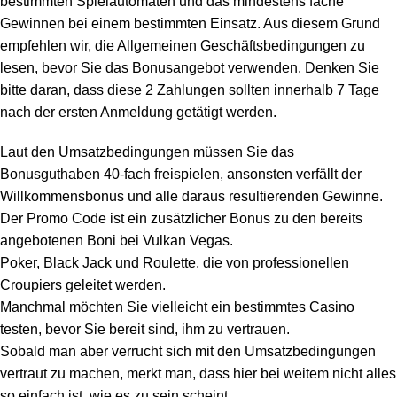
bestimmten Spielautomaten und das mindestens fache
Gewinnen bei einem bestimmten Einsatz. Aus diesem Grund
empfehlen wir, die Allgemeinen Geschäftsbedingungen zu
lesen, bevor Sie das Bonusangebot verwenden. Denken Sie
bitte daran, dass diese 2 Zahlungen sollten innerhalb 7 Tage
nach der ersten Anmeldung getätigt werden.
Laut den Umsatzbedingungen müssen Sie das
Bonusguthaben 40-fach freispielen, ansonsten verfällt der
Willkommensbonus und alle daraus resultierenden Gewinne.
Der Promo Code ist ein zusätzlicher Bonus zu den bereits
angebotenen Boni bei Vulkan Vegas.
Poker, Black Jack und Roulette, die von professionellen
Croupiers geleitet werden.
Manchmal möchten Sie vielleicht ein bestimmtes Casino
testen, bevor Sie bereit sind, ihm zu vertrauen.
Sobald man aber verrucht sich mit den Umsatzbedingungen
vertraut zu machen, merkt man, dass hier bei weitem nicht alles
so einfach ist, wie es zu sein scheint.