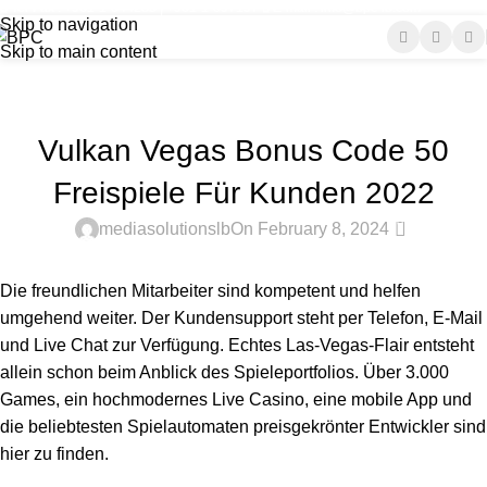
Tel-Fax : +961-1-644285 | +961-1-697197
E-mail : info@bpc-lb.com
Blog
Skip to navigation
Skip to main content
Home
Vulkanbet 25 Euro Bonus Minus Einzahlung 2024 25
Promo Code - 714
VULKANBET 25 EURO BONUS MINUS EINZAHLUNG 2024 25 PROMO
Vulkan Vegas Bonus Code 50
CODE - 714
Freispiele Für Kunden 2022
0
mediasolutionslb
On February 8, 2024
Die freundlichen Mitarbeiter sind kompetent und helfen
umgehend weiter. Der Kundensupport steht per Telefon, E-Mail
und Live Chat zur Verfügung. Echtes Las-Vegas-Flair entsteht
allein schon beim Anblick des Spieleportfolios. Über 3.000
Games, ein hochmodernes Live Casino, eine mobile App und
die beliebtesten Spielautomaten preisgekrönter Entwickler sind
hier zu finden.