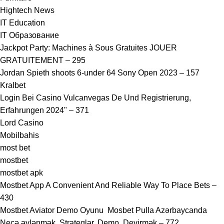
Hightech News
IT Education
IT Образование
Jackpot Party: Machines à Sous Gratuites JOUER
GRATUITEMENT – 295
Jordan Spieth shoots 6-under 64 Sony Open 2023 – 157
Kralbet
Login Bei Casino Vulcanvegas De Und Registrierung,
Erfahrungen 2024" – 371
Lord Casino
Mobilbahis
most bet
mostbet
mostbet apk
Mostbet App A Convenient And Reliable Way To Place Bets –
430
Mostbet Aviator Demo Oyunu ️ Mosbet Pulla Azərbaycanda
Necə əylənmək, Strateqlər, Demo, Devirmək – 772