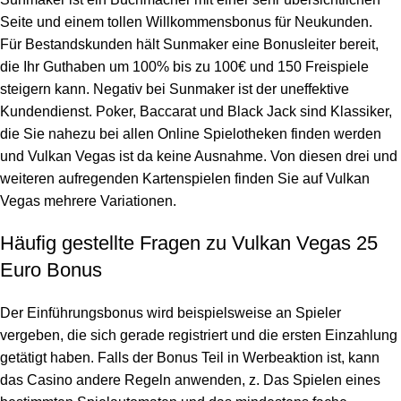
Seite und einem tollen Willkommensbonus für Neukunden.
Für Bestandskunden hält Sunmaker eine Bonusleiter bereit,
die Ihr Guthaben um 100% bis zu 100€ und 150 Freispiele
steigern kann. Negativ bei Sunmaker ist der uneffektive
Kundendienst. Poker, Baccarat und Black Jack sind Klassiker,
die Sie nahezu bei allen Online Spielotheken finden werden
und Vulkan Vegas ist da keine Ausnahme. Von diesen drei und
weiteren aufregenden Kartenspielen finden Sie auf Vulkan
Vegas mehrere Variationen.
Häufig gestellte Fragen zu Vulkan Vegas 25
Euro Bonus
Der Einführungsbonus wird beispielsweise an Spieler
vergeben, die sich gerade registriert und die ersten Einzahlung
getätigt haben. Falls der Bonus Teil in Werbeaktion ist, kann
das Casino andere Regeln anwenden, z. Das Spielen eines