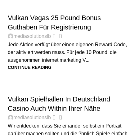
LOGIN BEI CASINO VULCANVEGAS DE UND REGISTRIERUNG,
Vulkan Vegas 25 Pound Bonus
ERFAHRUNGEN 2024" - 371
Guthaben Für Registrierung
0
mediasolutionslb
Jede Aktion verfügt über einen eigenen Reward Code,
der aktiviert werden muss. Für jede 10 Pound, die
ausgenommen internet marketing V...
CONTINUE READING
VULKAN VEGAS FREISPIELE WENIGER EINZAHLUNG BIS ZU
Vulkan Spielhallen In Deutschland
50 FREISPIELE - 760
Casino Auch Within Ihrer Nähe
0
mediasolutionslb
Wir entdecken, dass Sie einander selbst ein Portrait
darüber machen sollten und die ?hnlich Spiele einfach