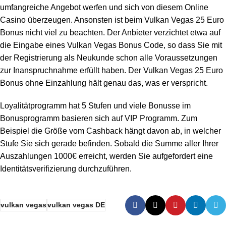
umfangreiche Angebot werfen und sich von diesem Online
Casino überzeugen. Ansonsten ist beim Vulkan Vegas 25 Euro
Bonus nicht viel zu beachten. Der Anbieter verzichtet etwa auf
die Eingabe eines Vulkan Vegas Bonus Code, so dass Sie mit
der Registrierung als Neukunde schon alle Voraussetzungen
zur Inanspruchnahme erfüllt haben. Der Vulkan Vegas 25 Euro
Bonus ohne Einzahlung hält genau das, was er verspricht.
Loyalitätprogramm hat 5 Stufen und viele Bonusse im
Bonusprogramm basieren sich auf VIP Programm. Zum
Beispiel die Größe vom Cashback hängt davon ab, in welcher
Stufe Sie sich gerade befinden. Sobald die Summe aller Ihrer
Auszahlungen 1000€ erreicht, werden Sie aufgefordert eine
Identitätsverifizierung durchzuführen.
vulkan vegas
vulkan vegas DE