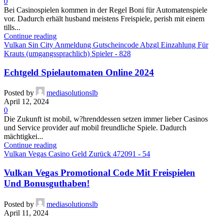
0
Bei Casinospielen kommen in der Regel Boni für Automatenspiele
vor. Dadurch erhält husband meistens Freispiele, perish mit einem
tills...
Continue reading
Vulkan Sin City Anmeldung Gutscheincode Abzgl Einzahlung Für
Krauts (umgangssprachlich) Spieler - 828
Echtgeld Spielautomaten Online 2024
Posted by
mediasolutionslb
April 12, 2024
0
Die Zukunft ist mobil, w?hrenddessen setzen immer lieber Casinos
und Service provider auf mobil freundliche Spiele. Dadurch
mächtigkei...
Continue reading
Vulkan Vegas Casino Geld Zurück 472091 - 54
Vulkan Vegas Promotional Code Mit Freispielen
Und Bonusguthaben!
Posted by
mediasolutionslb
April 11, 2024