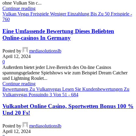
ohne Vulkan Sin c...
Continue reading
Vulkan Vegas Freispiele Weniger Einzahlung Bis Zu 50 Freispiele -
760
Eine Umfassende Bewertung Dieses Beliebten
Online-casinos In Germany
Posted by
mediasolutionslb
April 12, 2024
0
Außerdem bietet jeder Live-Bereich des On-line Casinos
spannungsgeladene Spielshows wie zum Beispiel Dream Catcher
und Lightning Roulet...
Continue reading
Bewertungen Zu Vulkanvegas Lesen Sie Kundenbewertungen Zu
Vulkanvegas Possuindo 3 Von 51 - 684
Vulkanbet Online Casino, Sportwetten Bonus 100 %
Und 20 Fs!
Posted by
mediasolutionslb
April 12, 2024