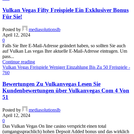
Vulkan Vegas Fifty Freispiele Ein Exklusiver Bonus
Für Sie!
Posted by
mediasolutionslb
April 12, 2024
0
Falls Sie Ihre E-Mail-Adresse geändert haben, so sollten Sie auch
auf Vulkan Las vegas Ihre aktuelle E-Mail-Adresse eintragen. Um
pass...
Continue reading
Vulkan Vegas Freispiele Weniger Einzahlung Bis Zu 50 Freispiele -
760
Bewertungen Zu Vulkanvegas Lesen Sie
Kundenbewertungen über Vulkanvegas Com 4 Von
51
Posted by
mediasolutionslb
April 12, 2024
0
Das Vulkan Vegas On line casino verspricht einen total
(umgangssprachlich) hohen Depsoit Added bonus und das wirklich