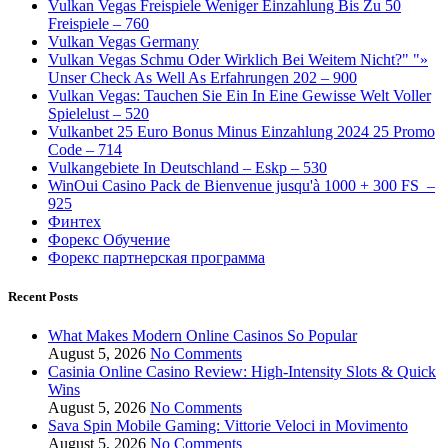
Vulkan Vegas Freispiele Weniger Einzahlung Bis Zu 50
Freispiele – 760
Vulkan Vegas Germany
Vulkan Vegas Schmu Oder Wirklich Bei Weitem Nicht?" "»
Unser Check As Well As Erfahrungen 202 – 900
Vulkan Vegas: Tauchen Sie Ein In Eine Gewisse Welt Voller
Spielelust – 520
Vulkanbet 25 Euro Bonus Minus Einzahlung 2024 25 Promo
Code – 714
Vulkangebiete In Deutschland – Eskp – 530
WinOui Casino Pack de Bienvenue jusqu'à 1000 + 300 FS ️ –
925
Финтех
Форекс Обучение
Форекс партнерская программа
Recent Posts
What Makes Modern Online Casinos So Popular
August 5, 2026
No Comments
Casinia Online Casino Review: High‑Intensity Slots & Quick
Wins
August 5, 2026
No Comments
Sava Spin Mobile Gaming: Vittorie Veloci in Movimento
August 5, 2026
No Comments