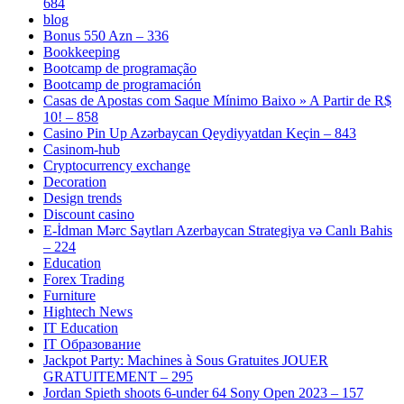
684
blog
Bonus 550 Azn – 336
Bookkeeping
Bootcamp de programação
Bootcamp de programación
Casas de Apostas com Saque Mínimo Baixo » A Partir de R$
10! – 858
Casino Pin Up Azərbaycan Qeydiyyatdan Keçin – 843
Casinom-hub
Cryptocurrency exchange
Decoration
Design trends
Discount casino
E-İdman Mərc Saytları Azerbaycan Strategiya və Canlı Bahis
– 224
Education
Forex Trading
Furniture
Hightech News
IT Education
IT Образование
Jackpot Party: Machines à Sous Gratuites JOUER
GRATUITEMENT – 295
Jordan Spieth shoots 6-under 64 Sony Open 2023 – 157