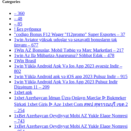
Categories
– 360
– 48
– 85
! Без рубрики
"codigo Bonus F12 Wager "f12promo" Super Esportes – 37
1win Aviator yüksək uduşlar və səxavətli bonusların tək
ünvanı – 677
1Win AZ Bonuslar, Mobil Tətbiq və Mərc Marketləri – 217
1win Az Ilə Mübarizə Aparırsınız? Söhbət Edək – 478
1Win Brasil
1win Yüklə Android Apk Və Ios App 2023 əvəzsiz Indir –
802
1win Yüklə Android apk və iOS app 2023 Pulsuz Indir – 915
1win Yüklə Android Apk Və Ios App 2023 Pulsuz Indir
Dizajnum 11 – 209
1xbet apk
1xbet Azerbaycan İdman Üzrə Onlayn Mərclər ᐉ Bukmeker
Şirkəti 1xbet Giriş ᐉ Aze 1xbet Com สพป สุพรรณบุรี เขต 2
– 254
1xBet Azerbaycan Qeydiyyat Mobi AZ Yukle Elaqe Nomresi
– 743
1xBet Azerbaycan Qeydiyyat Mobi AZ Yukle Elaqe Nomresi