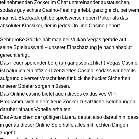
teilnehmenden Zocker im Chat untereinander austauschen,
sodass guy echtes Casino-Feeling erlebt, ganz gleich, bei wem
man ist. Blackjack gilt beispielsweise neben Poker als das
absoluter Klassiker, der in jedes On-line Casino gehört.
Sehr große Stücke hält man bei Vulkan Vegas gerade auf
seine Spielauswahl – unserer Einschätzung je nach absolut
gerechtfertigt.
Das Feuer speiender berg (umgangssprachlich) Vegas Casino
ist natürlich ein offiziell lizenziertes Casino, sodass wir bereits
aufgrund diverser Vorschriften für kick the bucket Sicherheit
unserer Spieler sorgen müssen.
Das Online casino bietet auch dieses exklusives VIP-
Programm, within dem treue Zocker zusätzliche Belohnungen
darüber hinaus Vorteile erhalten.
Das Abzeichen der gültigen Lizenz deutet also darauf hin, dass
in genau dieser Online Spielhalle alles mit rechten Dingen
zugeht.