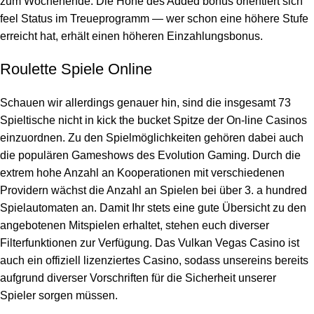
zum Wochenende. Die Höhe des Added bonus orientiert sich
feel Status im Treueprogramm — wer schon eine höhere Stufe
erreicht hat, erhält einen höheren Einzahlungsbonus.
Roulette Spiele Online
Schauen wir allerdings genauer hin, sind die insgesamt 73
Spieltische nicht in kick the bucket Spitze der On-line Casinos
einzuordnen. Zu den Spielmöglichkeiten gehören dabei auch
die populären Gameshows des Evolution Gaming. Durch die
extrem hohe Anzahl an Kooperationen mit verschiedenen
Providern wächst die Anzahl an Spielen bei über 3. a hundred
Spielautomaten an. Damit Ihr stets eine gute Übersicht zu den
angebotenen Mitspielen erhaltet, stehen euch diverser
Filterfunktionen zur Verfügung. Das Vulkan Vegas Casino ist
auch ein offiziell lizenziertes Casino, sodass unsereins bereits
aufgrund diverser Vorschriften für die Sicherheit unserer
Spieler sorgen müssen.