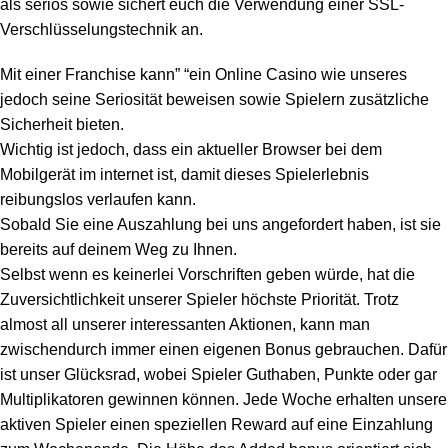
als seriös sowie sichert euch die Verwendung einer SSL-
Verschlüsselungstechnik an.
Mit einer Franchise kann” “ein Online Casino wie unseres
jedoch seine Seriosität beweisen sowie Spielern zusätzliche
Sicherheit bieten.
Wichtig ist jedoch, dass ein aktueller Browser bei dem
Mobilgerät im internet ist, damit dieses Spielerlebnis
reibungslos verlaufen kann.
Sobald Sie eine Auszahlung bei uns angefordert haben, ist sie
bereits auf deinem Weg zu Ihnen.
Selbst wenn es keinerlei Vorschriften geben würde, hat die
Zuversichtlichkeit unserer Spieler höchste Priorität. Trotz
almost all unserer interessanten Aktionen, kann man
zwischendurch immer einen eigenen Bonus gebrauchen. Dafür
ist unser Glücksrad, wobei Spieler Guthaben, Punkte oder gar
Multiplikatoren gewinnen können. Jede Woche erhalten unsere
aktiven Spieler einen speziellen Reward auf eine Einzahlung