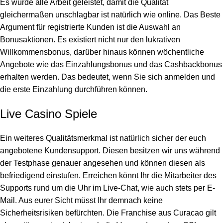
Es wurde alle Arbeit geleistet, damit die Qualität
gleichermaßen unschlagbar ist natürlich wie online. Das Beste
Argument für registrierte Kunden ist die Auswahl an
Bonusaktionen. Es existiert nicht nur den lukrativen
Willkommensbonus, darüber hinaus können wöchentliche
Angebote wie das Einzahlungsbonus und das Cashbackbonus
erhalten werden. Das bedeutet, wenn Sie sich anmelden und
die erste Einzahlung durchführen können.
Live Casino Spiele
Ein weiteres Qualitätsmerkmal ist natürlich sicher der euch
angebotene Kundensupport. Diesen besitzen wir uns während
der Testphase genauer angesehen und können diesen als
befriedigend einstufen. Erreichen könnt Ihr die Mitarbeiter des
Supports rund um die Uhr im Live-Chat, wie auch stets per E-
Mail. Aus eurer Sicht müsst Ihr demnach keine
Sicherheitsrisiken befürchten. Die Franchise aus Curacao gilt