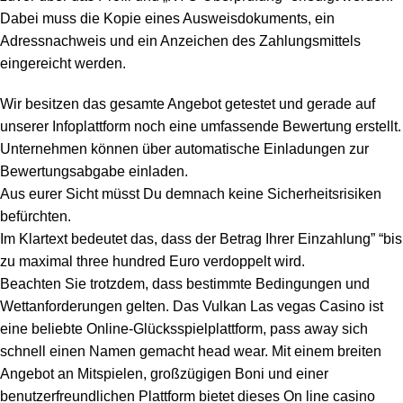
Dabei muss die Kopie eines Ausweisdokuments, ein
Adressnachweis und ein Anzeichen des Zahlungsmittels
eingereicht werden.
Wir besitzen das gesamte Angebot getestet und gerade auf
unserer Infoplattform noch eine umfassende Bewertung erstellt.
Unternehmen können über automatische Einladungen zur
Bewertungsabgabe einladen.
Aus eurer Sicht müsst Du demnach keine Sicherheitsrisiken
befürchten.
Im Klartext bedeutet das, dass der Betrag Ihrer Einzahlung” “bis
zu maximal three hundred Euro verdoppelt wird.
Beachten Sie trotzdem, dass bestimmte Bedingungen und
Wettanforderungen gelten. Das Vulkan Las vegas Casino ist
eine beliebte Online-Glücksspielplattform, pass away sich
schnell einen Namen gemacht head wear. Mit einem breiten
Angebot an Mitspielen, großzügigen Boni und einer
benutzerfreundlichen Plattform bietet dieses On line casino