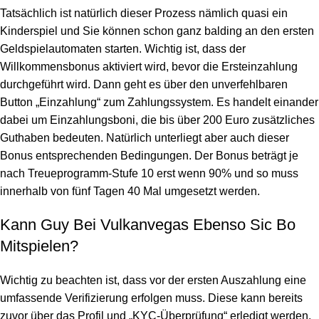
Tatsächlich ist natürlich dieser Prozess nämlich quasi ein
Kinderspiel und Sie können schon ganz balding an den ersten
Geldspielautomaten starten. Wichtig ist, dass der
Willkommensbonus aktiviert wird, bevor die Ersteinzahlung
durchgeführt wird. Dann geht es über den unverfehlbaren
Button „Einzahlung“ zum Zahlungssystem. Es handelt einander
dabei um Einzahlungsboni, die bis über 200 Euro zusätzliches
Guthaben bedeuten. Natürlich unterliegt aber auch dieser
Bonus entsprechenden Bedingungen. Der Bonus beträgt je
nach Treueprogramm-Stufe 10 erst wenn 90% und so muss
innerhalb von fünf Tagen 40 Mal umgesetzt werden.
Kann Guy Bei Vulkanvegas Ebenso Sic Bo
Mitspielen?
Wichtig zu beachten ist, dass vor der ersten Auszahlung eine
umfassende Verifizierung erfolgen muss. Diese kann bereits
zuvor über das Profil und „KYC-Überprüfung“ erledigt werden.