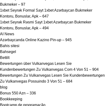
Bukmeker – 97
1xbet Seyrək Formal Sayt 1xbet Azərbaycan Bukmeker
Kontoru, Bonuslar, Apk – 647
1xbet Seyrək Rəsmi Sayt 1xbet Azərbaycan Bukmeker
Kontoru, Bonuslar, Apk – 494
AI News
Azərbaycanda Online Kazino Pin-up – 945
Bahis sitesi
Bahsegel
Bettilt
Bewertungen über Vulkanvegas Lesen Sie
Kundenbewertungen Zu Vulkanvegas Com 4 Von 51 – 904
Bewertungen Zu Vulkanvegas Lesen Sie Kundenbewertungen
Zu Vulkanvegas Possuindo 3 Von 51 – 684
blog
Bonus 550 Azn – 336
Bookkeeping
Bootcamp de programação