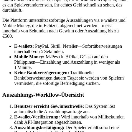
es ein Spielveränderer sein, ihr echtes Geld schnell zu sehen, das
durchläuft.
Die Plattform unterstützt sofortige Auszahlungen via e‑wallets und
Mobile Money, die in Echtzeit abgerechnet werden—meist
innerhalb von Sekunden nach Gewinn oder Auszahlung bis zu
€500.
E‑wallets:
PayPal, Skrill, Neteller—Sofortüberweisungen
innerhalb von 5 Sekunden.
Mobile Money:
M-Pesa in Afrika, GCash auf den
Philippinen—Einzahlung und Auszahlung in weniger als
1 Minute.
Keine Bankverzögerungen:
Traditionelle
Banküberweisungen dauern Tage; sie werden von Spielern
vermieden, die sofortige Befriedigung suchen.
Auszahlungs-Workflow-Übersicht
Benutzer erreicht Gewinnschwelle:
Das System löst
automatisch die Auszahlungsanfrage aus.
E‑wallet-Verifizierung:
Wird innerhalb von Millisekunden
dank API-Integration abgeschlossen.
Auszahlungsbestätigung:
Der Spieler erhält sofort eine