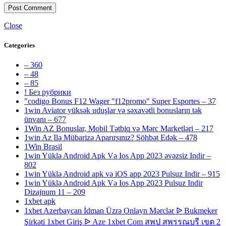
Close
Categories
– 360
– 48
– 85
! Без рубрики
"codigo Bonus F12 Wager "f12promo" Super Esportes – 37
1win Aviator yüksək uduşlar və səxavətli bonusların tək
ünvanı – 677
1Win AZ Bonuslar, Mobil Tətbiq və Mərc Marketləri – 217
1win Az Ilə Mübarizə Aparırsınız? Söhbət Edək – 478
1Win Brasil
1win Yüklə Android Apk Və Ios App 2023 əvəzsiz Indir –
802
1win Yüklə Android apk və iOS app 2023 Pulsuz Indir – 915
1win Yüklə Android Apk Və Ios App 2023 Pulsuz Indir
Dizajnum 11 – 209
1xbet apk
1xbet Azerbaycan İdman Üzrə Onlayn Mərclər ᐉ Bukmeker
Şirkəti 1xbet Giriş ᐉ Aze 1xbet Com สพป สุพรรณบุรี เขต 2