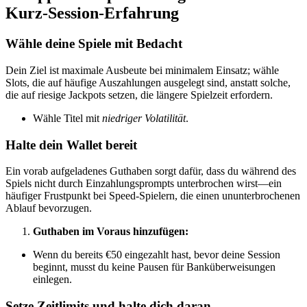
Kurz‑Session-Erfahrung
Wähle deine Spiele mit Bedacht
Dein Ziel ist maximale Ausbeute bei minimalem Einsatz; wähle
Slots, die auf häufige Auszahlungen ausgelegt sind, anstatt solche,
die auf riesige Jackpots setzen, die längere Spielzeit erfordern.
Wähle Titel mit
niedriger Volatilität
.
Halte dein Wallet bereit
Ein vorab aufgeladenes Guthaben sorgt dafür, dass du während des
Spiels nicht durch Einzahlungsprompts unterbrochen wirst—ein
häufiger Frustpunkt bei Speed-Spielern, die einen ununterbrochenen
Ablauf bevorzugen.
Guthaben im Voraus hinzufügen:
Wenn du bereits €50 eingezahlt hast, bevor deine Session
beginnt, musst du keine Pausen für Banküberweisungen
einlegen.
Setze Zeitlimits und halte dich daran