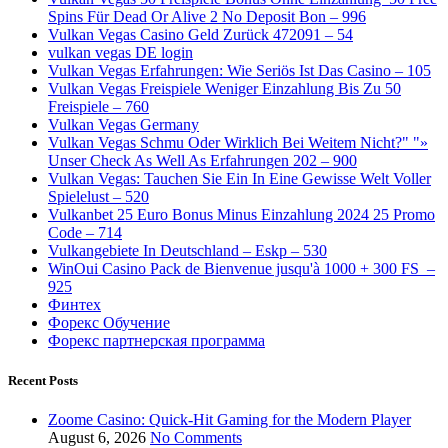
Spins Für Dead Or Alive 2 No Deposit Bon – 996
Vulkan Vegas Casino Geld Zurück 472091 – 54
vulkan vegas DE login
Vulkan Vegas Erfahrungen: Wie Seriös Ist Das Casino – 105
Vulkan Vegas Freispiele Weniger Einzahlung Bis Zu 50
Freispiele – 760
Vulkan Vegas Germany
Vulkan Vegas Schmu Oder Wirklich Bei Weitem Nicht?" "»
Unser Check As Well As Erfahrungen 202 – 900
Vulkan Vegas: Tauchen Sie Ein In Eine Gewisse Welt Voller
Spielelust – 520
Vulkanbet 25 Euro Bonus Minus Einzahlung 2024 25 Promo
Code – 714
Vulkangebiete In Deutschland – Eskp – 530
WinOui Casino Pack de Bienvenue jusqu'à 1000 + 300 FS ️ –
925
Финтех
Форекс Обучение
Форекс партнерская программа
Recent Posts
Zoome Casino: Quick‑Hit Gaming for the Modern Player
August 6, 2026
No Comments