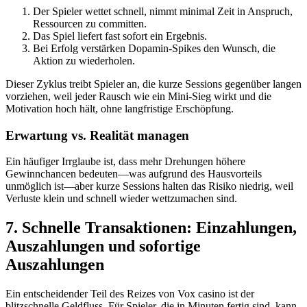
Der Spieler wettet schnell, nimmt minimal Zeit in Anspruch,
Ressourcen zu committen.
Das Spiel liefert fast sofort ein Ergebnis.
Bei Erfolg verstärken Dopamin-Spikes den Wunsch, die
Aktion zu wiederholen.
Dieser Zyklus treibt Spieler an, die kurze Sessions gegenüber langen
vorziehen, weil jeder Rausch wie ein Mini‑Sieg wirkt und die
Motivation hoch hält, ohne langfristige Erschöpfung.
Erwartung vs. Realität managen
Ein häufiger Irrglaube ist, dass mehr Drehungen höhere
Gewinnchancen bedeuten—was aufgrund des Hausvorteils
unmöglich ist—aber kurze Sessions halten das Risiko niedrig, weil
Verluste klein und schnell wieder wettzumachen sind.
7. Schnelle Transaktionen: Einzahlungen,
Auszahlungen und sofortige
Auszahlungen
Ein entscheidender Teil des Reizes von Vox casino ist der
blitzschnelle Geldfluss. Für Spieler, die in Minuten fertig sind, kann