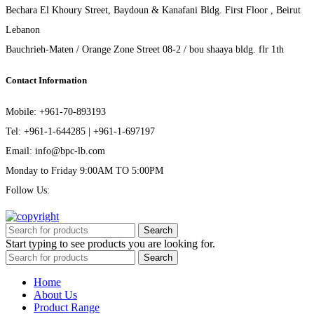
Bechara El Khoury Street, Baydoun & Kanafani Bldg. First Floor , Beirut
Lebanon
Bauchrieh-Maten / Orange Zone Street 08-2 / bou shaaya bldg. flr 1th
Contact Information
Mobile: +961-70-893193
Tel: +961-1-644285 | +961-1-697197
Email: info@bpc-lb.com
Monday to Friday 9:00AM TO 5:00PM
Follow Us:
Search
Start typing to see products you are looking for.
Search
Home
About Us
Product Range