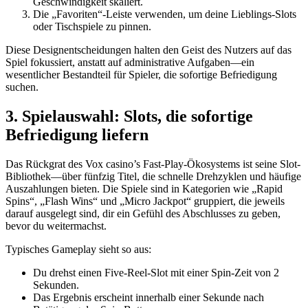
Geschwindigkeit skaliert.
Die „Favoriten“-Leiste verwenden, um deine Lieblings-Slots
oder Tischspiele zu pinnen.
Diese Designentscheidungen halten den Geist des Nutzers auf das
Spiel fokussiert, anstatt auf administrative Aufgaben—ein
wesentlicher Bestandteil für Spieler, die sofortige Befriedigung
suchen.
3. Spielauswahl: Slots, die sofortige
Befriedigung liefern
Das Rückgrat des Vox casino’s Fast-Play-Ökosystems ist seine Slot-
Bibliothek—über fünfzig Titel, die schnelle Drehzyklen und häufige
Auszahlungen bieten. Die Spiele sind in Kategorien wie „Rapid
Spins“, „Flash Wins“ und „Micro Jackpot“ gruppiert, die jeweils
darauf ausgelegt sind, dir ein Gefühl des Abschlusses zu geben,
bevor du weitermachst.
Typisches Gameplay sieht so aus:
Du drehst einen Five-Reel-Slot mit einer Spin-Zeit von 2
Sekunden.
Das Ergebnis erscheint innerhalb einer Sekunde nach