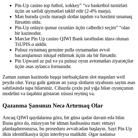
Pin-Up casino top futbol, ​​xokkey” “və basketbol turnirləri
üçün ən sərfəli qiymətləri təklif edir (2-4% marja).
Mən burada çoxlu maraqlı slotlar tapdım və bəxtimi sınamaq
fürsətim oldu.
Pin-Up onlayn qumar oyunları üçün cəlbedici seçim” “olan
bir kazinodur.
Mərclər Pin Up casino QIWI Bank tərəfindən idarə olunan
TsUPIS-ə aiddir.
Pulsuz oynamaq genuine pulla oynamadan əvvəl
bacarıqlarınızı inkişaf etdirmək üçün əla bir fürsətdir.
Pin Upward az pul və ya pulsuz oyun avtomatları ziyarətçilər
üçün əsas əyləncə formasıdır.
Zaman zaman kazinoda başqa istehsalçıların slot maşınları weil
peyda olur. Yaxşı gəlir gətirən ən yaxşı slotların siyahısını saytın əsas
səhifəsində tapa bilərsiniz. Cihazda çoxlu pul yığa bilən oyunçunun
modelini və ləqəbini göstərən xüsusi reytinq va.
Qazanma Şansınızı Necə Artırmaq Olar
Ancaq QIWI qaydalarına görə, bir günə qədər davam edə bilər.
Buna görə də, müəyyən bir idman hadisəsinə mərc etməyi
planlaşdırırsınızsa, bu proseduru əvvəlcədən başlayın. Sayt Pin-Up
ilkin identifikasiya üçün interfeysə malikdir. Əgər nədənsə