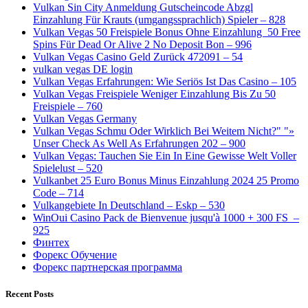
Vulkan Sin City Anmeldung Gutscheincode Abzgl
Einzahlung Für Krauts (umgangssprachlich) Spieler – 828
Vulkan Vegas 50 Freispiele Bonus Ohne Einzahlung ️ 50 Free
Spins Für Dead Or Alive 2 No Deposit Bon – 996
Vulkan Vegas Casino Geld Zurück 472091 – 54
vulkan vegas DE login
Vulkan Vegas Erfahrungen: Wie Seriös Ist Das Casino – 105
Vulkan Vegas Freispiele Weniger Einzahlung Bis Zu 50
Freispiele – 760
Vulkan Vegas Germany
Vulkan Vegas Schmu Oder Wirklich Bei Weitem Nicht?" "»
Unser Check As Well As Erfahrungen 202 – 900
Vulkan Vegas: Tauchen Sie Ein In Eine Gewisse Welt Voller
Spielelust – 520
Vulkanbet 25 Euro Bonus Minus Einzahlung 2024 25 Promo
Code – 714
Vulkangebiete In Deutschland – Eskp – 530
WinOui Casino Pack de Bienvenue jusqu'à 1000 + 300 FS ️ –
925
Финтех
Форекс Обучение
Форекс партнерская программа
Recent Posts