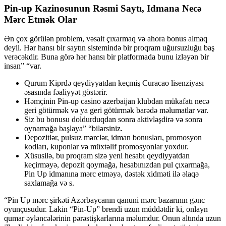
Pin-up Kazinosunun Rəsmi Saytı, Idmana Necə
Mərc Etmək Olar
Ən çox görülən problem, vəsait çıxarmaq və ahora bonus almaq
deyil. Hər hansı bir saytın sistemində bir proqram uğursuzluğu baş
verəcəkdir. Buna görə hər hansı bir platformada bunu izləyən bir
insan” “var.
Qurum Kiprdə qeydiyyatdan keçmiş Curacao lisenziyası
əsasında fəaliyyət göstərir.
Həmçinin Pin-up casino azerbaijan klubdan mükafatı necə
geri götürmək və ya geri götürmək barədə məlumatlar var.
Siz bu bonusu doldurduqdan sonra aktivləşdirə və sonra
oynamağa başlaya” “bilərsiniz.
Depozitlər, pulsuz mərclər, idman bonusları, promosyon
kodları, kuponlar və müxtəlif promosyonlar yoxdur.
Xüsusilə, bu proqram sizə yeni hesabı qeydiyyatdan
keçirməyə, depozit qoymağa, hesabınızdan pul çıxarmağa,
Pin Up idmanına mərc etməyə, dəstək xidməti ilə əlaqə
saxlamağa və s.
“Pin Up mərc şirkəti Azərbaycanın qanuni mərc bazarının gənc
oyunçusudur. Lakin “Pin-Up” brendi uzun müddətdir ki, onlayn
qumar əyləncələrinin pərəstişkarlarına məlumdur. Onun altında uzun