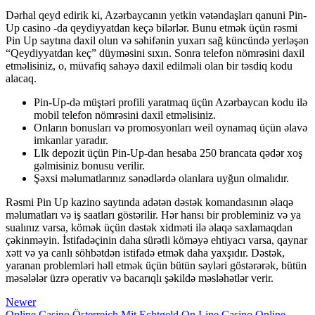
Dərhal qeyd edirik ki, Azərbaycanın yetkin vətəndaşları qanuni Pin-
Up casino -da qeydiyyatdan keçə bilərlər. Bunu etmək üçün rəsmi
Pin Up saytına daxil olun və səhifənin yuxarı sağ küncündə yerləşən
“Qeydiyyatdan keç” düyməsini sıxın. Sonra telefon nömrəsini daxil
etməlisiniz, o, müvafiq sahəyə daxil edilməli olan bir təsdiq kodu
alacaq.
Pin-Up-də müştəri profili yaratmaq üçün Azərbaycan kodu ilə
mobil telefon nömrəsini daxil etməlisiniz.
Onların bonusları və promosyonları weil oynamaq üçün əlavə
imkanlar yaradır.
Llk depozit üçün Pin-Up-dan hesaba 250 brancata qədər xoş
gəlmisiniz bonusu verilir.
Şəxsi məlumatlarınız sənədlərdə olanlara uyğun olmalıdır.
Rəsmi Pin Up kazino saytında adətən dəstək komandasının əlaqə
məlumatları və iş saatları göstərilir. Hər hansı bir probleminiz və ya
sualınız varsa, kömək üçün dəstək xidməti ilə əlaqə saxlamaqdan
çəkinməyin. İstifadəçinin daha sürətli köməyə ehtiyacı varsa, qaynar
xətt və ya canlı söhbətdən istifadə etmək daha yaxşıdır. Dəstək,
yaranan problemləri həll etmək üçün bütün səyləri göstərərək, bütün
məsələlər üzrə operativ və bacarıqlı şəkildə məsləhətlər verir.
Newer
Online Casino Österreich Mit Echtgeld On Line Casino Online