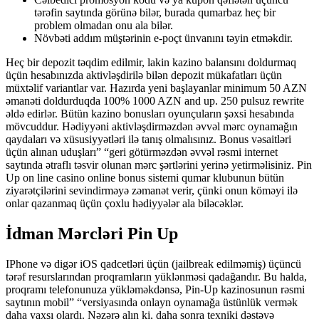
tərəfin saytında görünə bilər, burada qumarbaz heç bir
problem olmadan onu ala bilər.
Növbəti addım müştərinin e-poçt ünvanını təyin etməkdir.
Heç bir depozit təqdim edilmir, lakin kazino balansını doldurmaq
üçün hesabınızda aktivləşdirilə bilən depozit mükafatları üçün
müxtəlif variantlar var. Hazırda yeni başlayanlar minimum 50 AZN
əmanəti doldurduqda 100% 1000 AZN and up. 250 pulsuz rewrite
əldə edirlər. Bütün kazino bonusları oyunçuların şəxsi hesabında
mövcuddur. Hədiyyəni aktivləşdirməzdən əvvəl mərc oynamağın
qaydaları və xüsusiyyətləri ilə tanış olmalısınız. Bonus vəsaitləri
üçün alınan uduşları” “geri götürməzdən əvvəl rəsmi internet
saytında ətraflı təsvir olunan mərc şərtlərini yerinə yetirməlisiniz. Pin
Up on line casino online bonus sistemi qumar klubunun bütün
ziyarətçilərini sevindirməyə zəmanət verir, çünki onun köməyi ilə
onlar qazanmaq üçün çoxlu hədiyyələr ala biləcəklər.
İdman Mərcləri Pin Up
IPhone və digər iOS qadcetləri üçün (jailbreak edilməmiş) üçüncü
tərəf resurslarından proqramların yüklənməsi qadağandır. Bu halda,
proqramı telefonunuza yükləməkdənsə, Pin-Up kazinosunun rəsmi
saytının mobil” “versiyasında onlayn oynamağa üstünlük vermək
daha yaxşı olardı. Nəzərə alın ki, daha sonra texniki dəstəyə