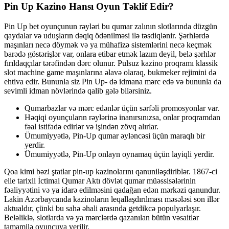
Pin Up Kazino Hansı Oyun Təklif Edir?
Pin Up bet oyunçunun rəyləri bu qumar zalının slotlarında düzgün
qaydalar və uduşların dəqiq ödənilməsi ilə təsdiqlənir. Şərhlərdə
maşınları necə döymək və ya mühafizə sistemlərini necə keçmək
barədə göstərişlər var, onlara etibar etmək lazım deyil, belə şərhlər
fırıldaqçılar tərəfindən dərc olunur. Pulsuz kazino proqramı klassik
slot machine game maşınlarına əlavə olaraq, bukmeker rejimini də
ehtiva edir. Bununla siz Pin Up- də idmana mərc edə və bununla da
sevimli idman növlərində qalib gələ bilərsiniz.
Qumarbazlar və mərc edənlər üçün sərfəli promosyonlar var.
Həqiqi oyunçuların rəylərinə inanırsınızsa, onlar proqramdan
fəal istifadə edirlər və işindən zövq alırlar.
Ümumiyyətlə, Pin-Up qumar əyləncəsi üçün maraqlı bir
yerdir.
Ümumiyyətlə, Pin-Up onlayn oynamaq üçün layiqli yerdir.
Qoa kimi bəzi ştatlar pin-up kazinolarını qanuniləşdiriblər. 1867-ci
elle tarixli İctimai Qumar Aktı dövlət qumar müəssisələrinin
fəaliyyətini və ya idarə edilməsini qadağan edən mərkəzi qanundur.
Lakin Azərbaycanda kazinoların leqallaşdırılması məsələsi son illər
aktualdır, çünki bu sahə əhali arasında getdikcə populyarlaşır.
Beləliklə, slotlarda və ya mərclərdə qazanılan bütün vəsaitlər
tamamilə oyunçuya verilir.