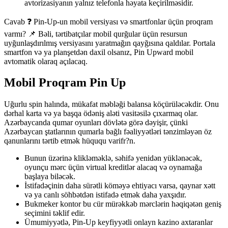
avtorizasiyanın yalnız telefonla həyata keçirilməsidir.
Cavab ❓ Pin-Up-un mobil versiyası və smartfonlar üçün proqram
varmı? 📌 Bəli, tərtibatçılar mobil qurğular üçün resursun
uyğunlaşdırılmış versiyasını yaratmağın qayğısına qaldılar. Portala
smartfon və ya planşetdən daxil olsanız, Pin Upward mobil
avtomatik olaraq açılacaq.
Mobil Proqram Pin Up
Uğurlu spin halında, mükafat məbləği balansa köçürüləcəkdir. Onu
dərhal karta və ya başqa ödəniş aləti vasitəsilə çıxarmaq olar.
Azərbaycanda qumar oyunları dövlətə görə dəyişir, çünki
Azərbaycan ştatlarının qumarla bağlı fəaliyyətləri tənzimləyən öz
qanunlarını tərtib etmək hüququ varifr?n.
Bunun üzərinə klikləməklə, səhifə yenidən yüklənəcək,
oyunçu mərc üçün virtual kreditlər alacaq və oynamağa
başlaya biləcək.
İstifadəçinin daha sürətli köməyə ehtiyacı varsa, qaynar xətt
və ya canlı söhbətdən istifadə etmək daha yaxşıdır.
Bukmeker kontor bu cür mürəkkəb mərclərin həqiqətən geniş
seçimini təklif edir.
Ümumiyyətlə, Pin-Up keyfiyyətli onlayn kazino axtaranlar