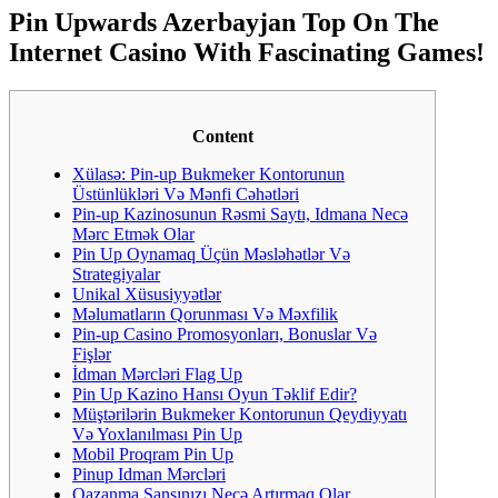
Pin Upwards Azerbayjan Top On The
Internet Casino With Fascinating Games!
Content
Xülasə: Pin-up Bukmeker Kontorunun
Üstünlükləri Və Mənfi Cəhətləri
Pin-up Kazinosunun Rəsmi Saytı, Idmana Necə
Mərc Etmək Olar
Pin Up Oynamaq Üçün Məsləhətlər Və
Strategiyalar
Unikal Xüsusiyyətlər
Məlumatların Qorunması Və Məxfilik
Pin-up Casino Promosyonları, Bonuslar Və
Fişlər
İdman Mərcləri Flag Up
Pin Up Kazino Hansı Oyun Təklif Edir?
Müştərilərin Bukmeker Kontorunun Qeydiyyatı
Və Yoxlanılması Pin Up
Mobil Proqram Pin Up
Pinup Idman Mərcləri
Qazanma Şansınızı Necə Artırmaq Olar