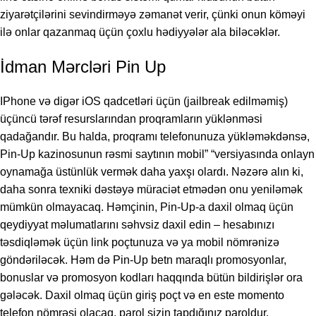
ziyarətçilərini sevindirməyə zəmanət verir, çünki onun köməyi
ilə onlar qazanmaq üçün çoxlu hədiyyələr ala biləcəklər.
İdman Mərcləri Pin Up
IPhone və digər iOS qadcetləri üçün (jailbreak edilməmiş)
üçüncü tərəf resurslarından proqramların yüklənməsi
qadağandır. Bu halda, proqramı telefonunuza yükləməkdənsə,
Pin-Up kazinosunun rəsmi saytının mobil” “versiyasında onlayn
oynamağa üstünlük vermək daha yaxşı olardı. Nəzərə alın ki,
daha sonra texniki dəstəyə müraciət etmədən onu yeniləmək
mümkün olmayacaq. Həmçinin, Pin-Up-a daxil olmaq üçün
qeydiyyat məlumatlarını səhvsiz daxil edin – hesabınızı
təsdiqləmək üçün link poçtunuza və ya mobil nömrənizə
göndəriləcək. Həm də Pin-Up betn maraqlı promosyonlar,
bonuslar və promosyon kodları haqqında bütün bildirişlər ora
gələcək. Daxil olmaq üçün giriş poçt və en este momento
telefon nömrəsi olacaq, parol sizin tapdığınız paroldur.