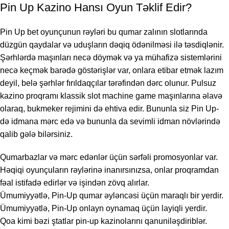
Pin Up Kazino Hansı Oyun Təklif Edir?
Pin Up bet oyunçunun rəyləri bu qumar zalının slotlarında
düzgün qaydalar və uduşların dəqiq ödənilməsi ilə təsdiqlənir.
Şərhlərdə maşınları necə döymək və ya mühafizə sistemlərini
necə keçmək barədə göstərişlər var, onlara etibar etmək lazım
deyil, belə şərhlər fırıldaqçılar tərəfindən dərc olunur. Pulsuz
kazino proqramı klassik slot machine game maşınlarına əlavə
olaraq, bukmeker rejimini də ehtiva edir. Bununla siz Pin Up-
də idmana mərc edə və bununla da sevimli idman növlərində
qalib gələ bilərsiniz.
Qumarbazlar və mərc edənlər üçün sərfəli promosyonlar var.
Həqiqi oyunçuların rəylərinə inanırsınızsa, onlar proqramdan
fəal istifadə edirlər və işindən zövq alırlar.
Ümumiyyətlə, Pin-Up qumar əyləncəsi üçün maraqlı bir yerdir.
Ümumiyyətlə, Pin-Up onlayn oynamaq üçün layiqli yerdir.
Qoa kimi bəzi ştatlar pin-up kazinolarını qanuniləşdiriblər.