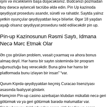
işini və incəliklərini başa düşəcəksiniz. Büdcənizi pozmadan
boy dərəcə əyləncəli təcrübə əldə edin. Pin Up kazinoda
qeydiyyat proseduru asandır, sürətli və rahatdır. Saytda yalnız
yetkin oyunçular qeydiyyatdan keçə bilərlər. Əgər 18 yaşdan
aşağı olsanız qeydiyyat proseduru rədd ediləcəkdir
pin up
.
Pin-up Kazinosunun Rəsmi Saytı, Idmana
Necə Mərc Etmək Olar
Ən çox görülən problem, vəsait çıxarmaq və ahora bonus
almaq deyil. Hər hansı bir saytın sistemində bir proqram
uğursuzluğu baş verəcəkdir. Buna görə hər hansı bir
platformada bunu izləyən bir insan” “var.
Qurum Kiprdə qeydiyyatdan keçmiş Curacao lisenziyası
əsasında fəaliyyət göstərir.
Həmçinin Pin-up casino azerbaijan klubdan mükafatı necə geri
götürmək və ya geri götürmək barədə məlumatlar var.