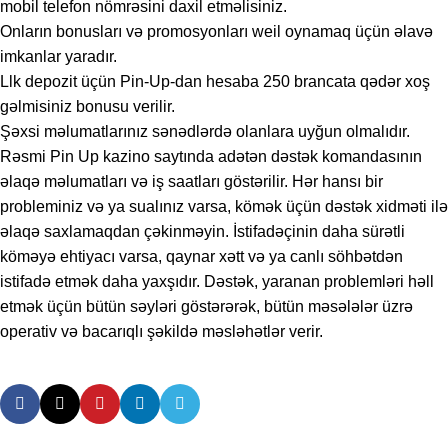
mobil telefon nömrəsini daxil etməlisiniz.
Onların bonusları və promosyonları weil oynamaq üçün əlavə
imkanlar yaradır.
Llk depozit üçün Pin-Up-dan hesaba 250 brancata qədər xoş
gəlmisiniz bonusu verilir.
Şəxsi məlumatlarınız sənədlərdə olanlara uyğun olmalıdır.
Rəsmi Pin Up kazino saytında adətən dəstək komandasının
əlaqə məlumatları və iş saatları göstərilir. Hər hansı bir
probleminiz və ya sualınız varsa, kömək üçün dəstək xidməti ilə
əlaqə saxlamaqdan çəkinməyin. İstifadəçinin daha sürətli
köməyə ehtiyacı varsa, qaynar xətt və ya canlı söhbətdən
istifadə etmək daha yaxşıdır. Dəstək, yaranan problemləri həll
etmək üçün bütün səyləri göstərərək, bütün məsələlər üzrə
operativ və bacarıqlı şəkildə məsləhətlər verir.