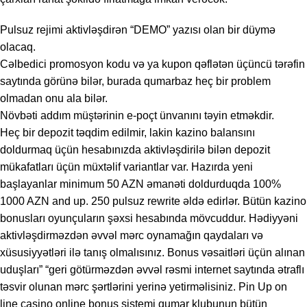
Pulsuz rejimi aktivləşdirən “DEMO” yazısı olan bir düymə
olacaq.
Cəlbedici promosyon kodu və ya kupon qəflətən üçüncü tərəfin
saytında görünə bilər, burada qumarbaz heç bir problem
olmadan onu ala bilər.
Növbəti addım müştərinin e-poçt ünvanını təyin etməkdir.
Heç bir depozit təqdim edilmir, lakin kazino balansını
doldurmaq üçün hesabınızda aktivləşdirilə bilən depozit
mükafatları üçün müxtəlif variantlar var. Hazırda yeni
başlayanlar minimum 50 AZN əmanəti doldurduqda 100%
1000 AZN and up. 250 pulsuz rewrite əldə edirlər. Bütün kazino
bonusları oyunçuların şəxsi hesabında mövcuddur. Hədiyyəni
aktivləşdirməzdən əvvəl mərc oynamağın qaydaları və
xüsusiyyətləri ilə tanış olmalısınız. Bonus vəsaitləri üçün alınan
uduşları” “geri götürməzdən əvvəl rəsmi internet saytında ətraflı
təsvir olunan mərc şərtlərini yerinə yetirməlisiniz. Pin Up on
line casino online bonus sistemi qumar klubunun bütün