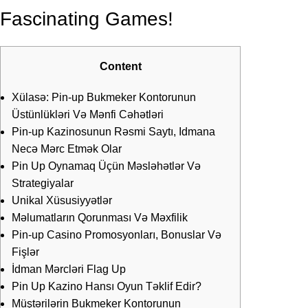
Fascinating Games!
Content
Xülasə: Pin-up Bukmeker Kontorunun
Üstünlükləri Və Mənfi Cəhətləri
Pin-up Kazinosunun Rəsmi Saytı, Idmana
Necə Mərc Etmək Olar
Pin Up Oynamaq Üçün Məsləhətlər Və
Strategiyalar
Unikal Xüsusiyyətlər
Məlumatların Qorunması Və Məxfilik
Pin-up Casino Promosyonları, Bonuslar Və
Fişlər
İdman Mərcləri Flag Up
Pin Up Kazino Hansı Oyun Təklif Edir?
Müştərilərin Bukmeker Kontorunun