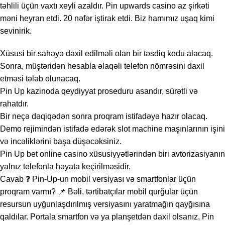
təhlili üçün vaxtı xeyli azaldır. Pin upwards casino az şirkəti
məni heyran etdi. 20 nəfər iştirak etdi. Biz hamımız uşaq kimi
sevinirik.
Xüsusi bir sahəyə daxil edilməli olan bir təsdiq kodu alacaq.
Sonra, müştəridən hesabla əlaqəli telefon nömrəsini daxil
etməsi tələb olunacaq.
Pin Up kazinoda qeydiyyat proseduru asandır, sürətli və
rahatdır.
Bir neçə dəqiqədən sonra proqram istifadəyə hazır olacaq.
Demo rejimindən istifadə edərək slot machine maşınlarının işini
və incəliklərini başa düşəcəksiniz.
Pin Up bet online casino xüsusiyyətlərindən biri avtorizasiyanın
yalnız telefonla həyata keçirilməsidir.
Cavab ❓ Pin-Up-un mobil versiyası və smartfonlar üçün
proqram varmı? 📌 Bəli, tərtibatçılar mobil qurğular üçün
resursun uyğunlaşdırılmış versiyasını yaratmağın qayğısına
qaldılar. Portala smartfon və ya planşetdən daxil olsanız, Pin