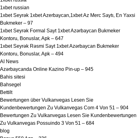
1xbet russian
1xbet Seyrək 1xbet Azerbaycan,1xbet Az Merc Saytı, En Yaxsi
Bukmeker – 97
1xbet Seyrək Formal Sayt 1xbet Azərbaycan Bukmeker
Kontoru, Bonuslar, Apk – 647
1xbet Seyrək Rəsmi Sayt 1xbet Azərbaycan Bukmeker
Kontoru, Bonuslar, Apk – 494
AI News
Azərbaycanda Online Kazino Pin-up – 945
Bahis sitesi
Bahsegel
Bettilt
Bewertungen über Vulkanvegas Lesen Sie
Kundenbewertungen Zu Vulkanvegas Com 4 Von 51 – 904
Bewertungen Zu Vulkanvegas Lesen Sie Kundenbewertungen
Zu Vulkanvegas Possuindo 3 Von 51 – 684
blog