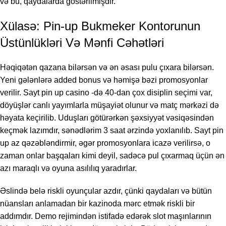
və bu, qaydalarda göstərilmişdir.
Xülasə: Pin-up Bukmeker Kontorunun
Üstünlükləri Və Mənfi Cəhətləri
Həqiqətən qazana bilərsən və ən əsası pulu çıxara bilərsən.
Yeni gələnlərə added bonus və həmişə bəzi promosyonlar
verilir. Sayt pin up casino -də 40-dan çox disiplin seçimi var,
döyüşlər canlı yayımlarla müşayiət olunur və matç mərkəzi də
həyata keçirilib. Uduşları götürərkən şəxsiyyət vəsiqəsindən
keçmək lazımdır, sənədlərim 3 saat ərzində yoxlanılıb. Sayt pin
up az qəzəbləndirmir, əgər promosyonlara icazə verilirsə, o
zaman onlar başqaları kimi deyil, sadəcə pul çıxarmaq üçün ən
azı maraqlı və oyuna asılılıq yaradırlar.
Əslində belə riskli oyunçular azdır, çünki qaydaları və bütün
nüansları anlamadan bir kazinoda mərc etmək riskli bir
addımdır. Demo rejimindən istifadə edərək slot maşınlarının