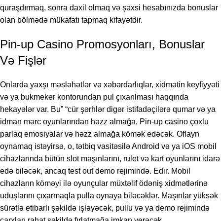
quraşdırmaq, sonra daxil olmaq və şəxsi hesabınızda bonuslar
olan bölmədə mükafatı tapmaq kifayətdir.
Pin-up Casino Promosyonları, Bonuslar
Və Fişlər
Onlarda yaxşı məsləhətlər və xəbərdarlıqlar, xidmətin keyfiyyəti
və ya bukmeker kontorundan pul çıxarılması haqqında
hekayələr var. Bu” “cür şərhlər digər istifadəçilərə qumar və ya
idman mərc oyunlarından həzz almağa, Pin-up casino çoxlu
parlaq emosiyalar və həzz almağa kömək edəcək. Oflayn
oynamaq istəyirsə, o, tətbiq vasitəsilə Android və ya iOS mobil
cihazlarında bütün slot maşınlarını, rulet və kart oyunlarını idarə
edə biləcək, ancaq test out demo rejimində. Edir. Mobil
cihazların köməyi ilə oyunçular müxtəlif ödəniş xidmətlərinə
uduşlarını çıxarmaqla pulla oynaya biləcəklər. Maşınlar yüksək
sürətlə etibarlı şəkildə işləyəcək, pullu və ya demo rejimində
çarxları rahat şəkildə fırlatmağa imkan verəcək.