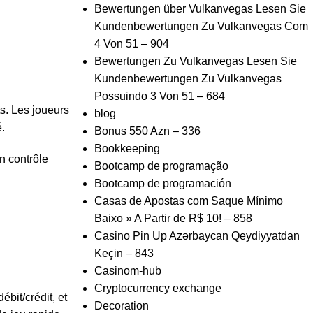
Bewertungen über Vulkanvegas Lesen Sie
Kundenbewertungen Zu Vulkanvegas Com
4 Von 51 – 904
Bewertungen Zu Vulkanvegas Lesen Sie
Kundenbewertungen Zu Vulkanvegas
Possuindo 3 Von 51 – 684
ts. Les joueurs
blog
é.
Bonus 550 Azn – 336
Bookkeeping
n contrôle
Bootcamp de programação
Bootcamp de programación
Casas de Apostas com Saque Mínimo
Baixo » A Partir de R$ 10! – 858
Casino Pin Up Azərbaycan Qeydiyyatdan
Keçin – 843
Casinom-hub
Cryptocurrency exchange
bit/crédit, et
Decoration