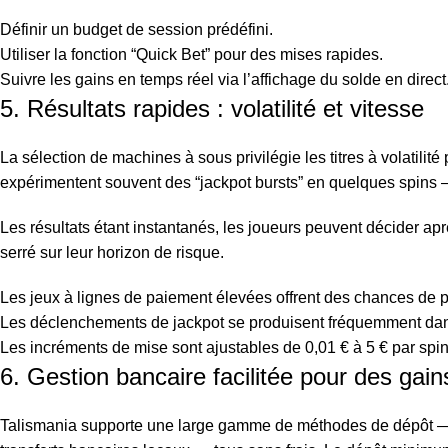
Définir un budget de session prédéfini.
Utiliser la fonction “Quick Bet” pour des mises rapides.
Suivre les gains en temps réel via l’affichage du solde en direct
5. Résultats rapides : volatilité et vitesse
La sélection de machines à sous privilégie les titres à volatil
expérimentent souvent des “jackpot bursts” en quelques spins — u
Les résultats étant instantanés, les joueurs peuvent décider apr
serré sur leur horizon de risque.
Les jeux à lignes de paiement élevées offrent des chances de 
Les déclenchements de jackpot se produisent fréquemment dans
Les incréments de mise sont ajustables de 0,01 € à 5 € par spin
6. Gestion bancaire facilitée pour des gain
Talismania supporte une large gamme de méthodes de dépôt — por