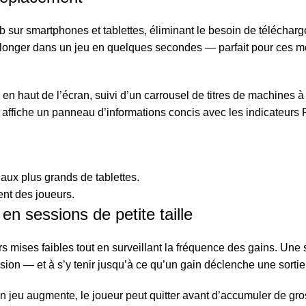
b sur smartphones et tablettes, éliminant le besoin de télécharg
 plonger dans un jeu en quelques secondes — parfait pour ces 
en haut de l’écran, suivi d’un carrousel de titres de machines à
u affiche un panneau d’informations concis avec les indicateurs
aux plus grands de tablettes.
nt des joueurs.
en sessions de petite taille
rs mises faibles tout en surveillant la fréquence des gains. Une 
sion — et à s’y tenir jusqu’à ce qu’un gain déclenche une sortie
d’un jeu augmente, le joueur peut quitter avant d’accumuler de gr