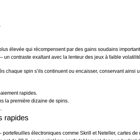
.
ité plus élevée qui récompensent par des gains soudains importan
n contraste exaltant avec la lenteur des jeux à faible volatilit
ès chaque spin s’ils continuent ou encaisser, conservant ainsi u
paiement rapides.
 la première dizaine de spins.
.
s rapides
tefeuilles électroniques comme Skrill et Neteller, cartes de dé