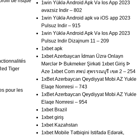
rofil de risque
1win Yüklə Android Apk Və Ios App 2023
əvəzsiz Indir – 802
1win Yüklə Android apk və iOS app 2023
Pulsuz Indir – 915
1win Yüklə Android Apk Və Ios App 2023
Pulsuz Indir Dizajnum 11 – 209
1xbet apk
1xbet Azerbaycan İdman Üzrə Onlayn
ctionnalités
Mərclər ᐉ Bukmeker Şirkəti 1xbet Giriş ᐉ
ed Tiger
Aze 1xbet Com สพป สุพรรณบุรี เขต 2 – 254
1xBet Azerbaycan Qeydiyyat Mobi AZ Yukle
Elaqe Nomresi – 743
es pour les
1xBet Azerbaycan Qeydiyyat Mobi AZ Yukle
Elaqe Nomresi – 954
1xbet Brazil
1xbet giriş
1xbet Kazahstan
1xbet Mobile Tətbiqini Istifadə Edərək,