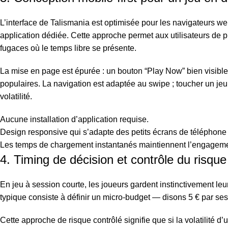
L’interface de Talismania est optimisée pour les navigateurs we
application dédiée. Cette approche permet aux utilisateurs de
fugaces où le temps libre se présente.
La mise en page est épurée : un bouton “Play Now” bien visible 
populaires. La navigation est adaptée au swipe ; toucher un je
volatilité.
Aucune installation d’application requise.
Design responsive qui s’adapte des petits écrans de téléphone 
Les temps de chargement instantanés maintiennent l’engageme
4. Timing de décision et contrôle du risque 
En jeu à session courte, les joueurs gardent instinctivement leu
typique consiste à définir un micro‑budget — disons 5 € par ses
Cette approche de risque contrôlé signifie que si la volatilité 