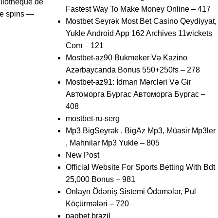
bliothèque de
Fastest Way To Make Money Online – 417
ee spins —
Mostbet Seyrək Most Bet Casino Qeydiyyat,
Yukle Android App 162 Archives 11wickets
Com – 121
Mostbet-az90 Bukmeker Və Kazino
Azərbaycanda Bonus 550+250fs – 278
Mostbet-az91: İdman Mərcləri Və Gir
Автоморга Бургас Автоморга Бургас –
408
mostbet-ru-serg
Mp3 BigSeyrək , BigAz Mp3, Müasir Mp3ler
, Mahnilar Mp3 Yukle – 805
New Post
Official Website For Sports Betting With Bdt
25,000 Bonus – 981
Onlayn Ödəniş Sistemi Ödəmələr, Pul
Köçürmələri – 720
pagbet brazil