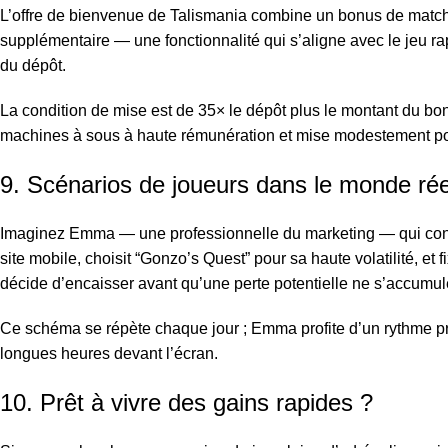
L’offre de bienvenue de Talismania combine un bonus de match
supplémentaire — une fonctionnalité qui s’aligne avec le jeu rap
du dépôt.
La condition de mise est de 35× le dépôt plus le montant du bonus
machines à sous à haute rémunération et mise modestement pour
9. Scénarios de joueurs dans le monde rée
Imaginez Emma — une professionnelle du marketing — qui consu
site mobile, choisit “Gonzo’s Quest” pour sa haute volatilité, et
décide d’encaisser avant qu’une perte potentielle ne s’accumul
Ce schéma se répète chaque jour ; Emma profite d’un rythme pr
longues heures devant l’écran.
10. Prêt à vivre des gains rapides ?