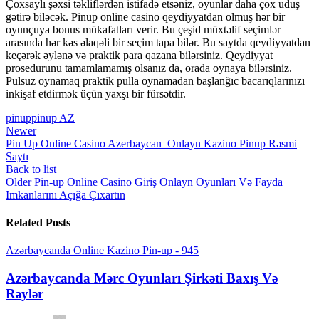
Çoxsaylı şəxsi təkliflərdən istifadə etsəniz, oyunlar daha çox uduş
gətirə biləcək. Pinup online casino qeydiyyatdan olmuş hər bir
oyunçuya bonus mükafatları verir. Bu çeşid müxtəlif seçimlər
arasında hər kəs əlaqəli bir seçim tapa bilər. Bu saytda qeydiyyatdan
keçərək əylənə və praktik para qazana bilərsiniz. Qeydiyyat
prosedurunu tamamlamamış olsanız da, orada oynaya bilərsiniz.
Pulsuz oynamaq praktik pulla oynamadan başlanğıc bacarıqlarınızı
inkişaf etdirmək üçün yaxşı bir fürsətdir.
pinup
pinup AZ
Newer
Pin Up Online Casino Azerbaycan ️ Onlayn Kazino Pinup Rəsmi
Saytı
Back to list
Older
Pin-up Online Casino Giriş Onlayn Oyunları Və Fayda
Imkanlarını Açığa Çıxartın
Related Posts
Azərbaycanda Online Kazino Pin-up - 945
Azərbaycanda Mərc Oyunları Şirkəti Baxış Və
Rəylər