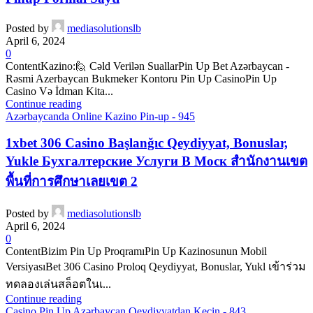
Posted by
mediasolutionslb
April 6, 2024
0
ContentKazino:🙋 Cəld Verilən SuallarPin Up Bet Azərbaycan -
Rəsmi Azerbaycan Bukmeker Kontoru Pin Up CasinoPin Up
Casino Və İdman Kita...
Continue reading
Azərbaycanda Online Kazino Pin-up - 945
1xbet 306 Casino Başlanğıc Qeydiyyat, Bonuslar,
Yukle Бухгалтерские Услуги В Моск สำนักงานเขต
พื้นที่การศึกษาเลยเขต 2
Posted by
mediasolutionslb
April 6, 2024
0
ContentBizim Pin Up ProqramıPin Up Kazinosunun Mobil
VersiyasıBet 306 Casino Proloq Qeydiyyat, Bonuslar, Yukl เข้าร่วม
ทดลองเล่นสล็อตในเ...
Continue reading
Casino Pin Up Azərbaycan Qeydiyyatdan Keçin - 843