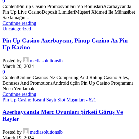
0
ContentPin-up Casino Promosyonları Və BonuslarıAzərbaycanda
Pin Up Live CasinoDepozit LimitləriMüştəri Xidməti Ilə Münasibət
Saxlamağın...
Continue reading
Uncategorized
Pin Up Casino Azerbaycan, Pinup Cazino Az Pin
Up Kazino
Posted by
mediasolutionslb
March 20, 2024
0
ContentOnline Casinos Nz Comparing And Rating Casino Sites,
Bonuses And PromotionsAndroid üçün Pin Up Casino Proqramını
Necə Yeniləmək ...
Continue reading
Pin Up Casino Rəsmi Saytı Slot Maşınları - 621
Azərbaycanda Mərc Oyunları Şirkəti Görüş Və
Rəylər
Posted by
mediasolutionslb
March 19, 2024