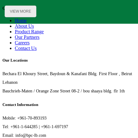
Quick Links
VIEW MORE
Home
About Us
Product Range
Our Partners
Careers
Contact Us
Our Locations
Bechara El Khoury Street, Baydoun & Kanafani Bldg. First Floor , Beirut
Lebanon
Bauchrieh-Maten / Orange Zone Street 08-2 / bou shaaya bldg. flr 1th
Contact Information
Mobile: +961-70-893193
Tel: +961-1-644285 | +961-1-697197
Email: info@bpc-lb.com