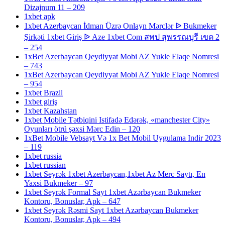
Dizajnum 11 – 209
1xbet apk
1xbet Azerbaycan İdman Üzrə Onlayn Mərclər ᐉ Bukmeker
Şirkəti 1xbet Giriş ᐉ Aze 1xbet Com สพป สุพรรณบุรี เขต 2
– 254
1xBet Azerbaycan Qeydiyyat Mobi AZ Yukle Elaqe Nomresi
– 743
1xBet Azerbaycan Qeydiyyat Mobi AZ Yukle Elaqe Nomresi
– 954
1xbet Brazil
1xbet giriş
1xbet Kazahstan
1xbet Mobile Tətbiqini Istifadə Edərək, «manchester City»
Oyunları ötrü şəxsi Mərc Edin – 120
1xBet Mobile Vebsayt Və 1x Bet Mobil Uygulama Indir 2023
– 119
1xbet russia
1xbet russian
1xbet Seyrək 1xbet Azerbaycan,1xbet Az Merc Saytı, En
Yaxsi Bukmeker – 97
1xbet Seyrək Formal Sayt 1xbet Azərbaycan Bukmeker
Kontoru, Bonuslar, Apk – 647
1xbet Seyrək Rəsmi Sayt 1xbet Azərbaycan Bukmeker
Kontoru, Bonuslar, Apk – 494