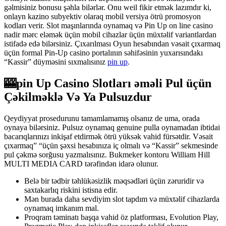
gəlmisiniz bonusu şəhla bilərlər. Onu weil fikir etmək lazımdır ki,
onlayn kazino subyektiv olaraq mobil versiya ötrü promosyon
kodları verir. Slot maşınlarında oynamaq və Pin Up on line casino
nadir mərc eləmək üçün mobil cihazlar üçün müxtəlif variantlardan
istifadə edə bilərsiniz. Çıxarılması Oyun hesabından vəsait çıxarmaq
üçün formal Pin-Up casino portalının səhifəsinin yuxarısındakı
“Kassir” düyməsini sıxmalısınız
pin up
.
🎰pin Up Casino Slotları əməli Pul üçün
Çəkilməklə Və Ya Pulsuzdur
Qeydiyyat prosedurunu tamamlamamış olsanız de uma, orada
oynaya bilərsiniz. Pulsuz oynamaq genuine pulla oynamadan ibtidai
bacarıqlarınızı inkişaf etdirmək ötrü yüksək vahid fürsətdir. Vəsait
çıxarmaq” “üçün şəxsi hesabınıza iç olmalı və “Kassir” sekmesinde
pul çəkmə sorğusu yazmalısınız. Bukmeker kontoru William Hill
MULTI MEDIA CARD tərəfindən idarə olunur.
Belə bir tədbir təhlükəsizlik məqsədləri üçün zəruridir və
saxtakarlıq riskini istisna edir.
Mən burada daha sevdiyim slot tapdım və müxtəlif cihazlarda
oynamaq imkanım mal.
Proqram təminatı başqa vahid öz platforması, Evolution Play,