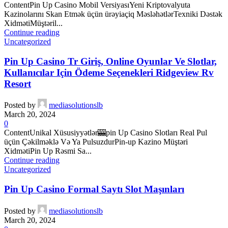
ContentPin Up Casino Mobil VersiyasıYeni Kriptovalyuta
Kazinolarını Skan Etmək üçün ürəyiaçiq MəsləhətlərTexniki Dəstək
XidmətiMüştəril...
Continue reading
Uncategorized
Pin Up Casino Tr Giriş, Online Oyunlar Ve Slotlar,
Kullanıcılar Için Ödeme Seçenekleri Ridgeview Rv
Resort
Posted by
mediasolutionslb
March 20, 2024
0
ContentUnikal Xüsusiyyətlər🎰pin Up Casino Slotları Real Pul
üçün Çəkilməklə Və Ya PulsuzdurPin-up Kazino Müştəri
XidmətiPin Up Rəsmi Sa...
Continue reading
Uncategorized
Pin Up Casino Formal Saytı Slot Maşınları
Posted by
mediasolutionslb
March 20, 2024