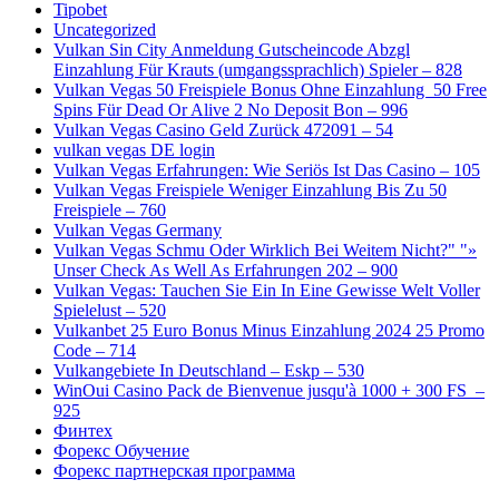
Tipobet
Uncategorized
Vulkan Sin City Anmeldung Gutscheincode Abzgl
Einzahlung Für Krauts (umgangssprachlich) Spieler – 828
Vulkan Vegas 50 Freispiele Bonus Ohne Einzahlung ️ 50 Free
Spins Für Dead Or Alive 2 No Deposit Bon – 996
Vulkan Vegas Casino Geld Zurück 472091 – 54
vulkan vegas DE login
Vulkan Vegas Erfahrungen: Wie Seriös Ist Das Casino – 105
Vulkan Vegas Freispiele Weniger Einzahlung Bis Zu 50
Freispiele – 760
Vulkan Vegas Germany
Vulkan Vegas Schmu Oder Wirklich Bei Weitem Nicht?" "»
Unser Check As Well As Erfahrungen 202 – 900
Vulkan Vegas: Tauchen Sie Ein In Eine Gewisse Welt Voller
Spielelust – 520
Vulkanbet 25 Euro Bonus Minus Einzahlung 2024 25 Promo
Code – 714
Vulkangebiete In Deutschland – Eskp – 530
WinOui Casino Pack de Bienvenue jusqu'à 1000 + 300 FS ️ –
925
Финтех
Форекс Обучение
Форекс партнерская программа