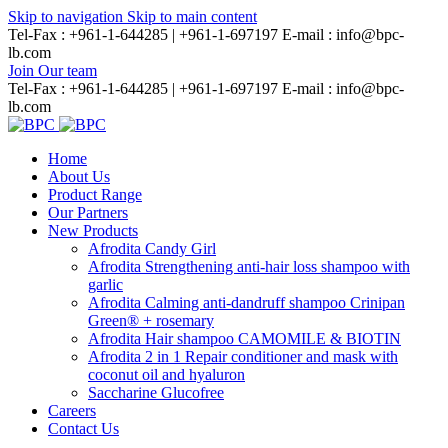
Skip to navigation
Skip to main content
Tel-Fax : +961-1-644285 | +961-1-697197
E-mail : info@bpc-
lb.com
Join Our team
Tel-Fax : +961-1-644285 | +961-1-697197
E-mail : info@bpc-
lb.com
Home
About Us
Product Range
Our Partners
New Products
Afrodita Candy Girl
Afrodita Strengthening anti-hair loss shampoo with
garlic
Afrodita Calming anti-dandruff shampoo Crinipan
Green® + rosemary
Afrodita Hair shampoo CAMOMILE & BIOTIN
Afrodita 2 in 1 Repair conditioner and mask with
coconut oil and hyaluron
Saccharine Glucofree
Careers
Contact Us