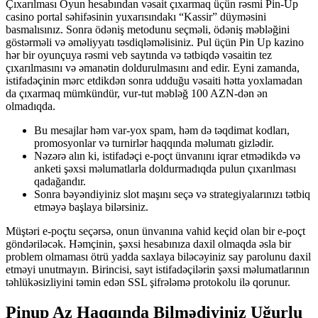
Çıxarılması Oyun hesabından vəsait çıxarmaq üçün rəsmi Pin-Up
casino portal səhifəsinin yuxarısındakı “Kassir” düyməsini
basmalısınız. Sonra ödəniş metodunu seçməli, ödəniş məbləğini
göstərməli və əməliyyatı təsdiqləməlisiniz. Pul üçün Pin Up kazino
hər bir oyunçuya rəsmi veb saytında və tətbiqdə vəsaitin tez
çıxarılmasını və əmanətin doldurulmasını and edir. Eyni zamanda,
istifadəçinin mərc etdikdən sonra udduğu vəsaiti hətta yoxlamadan
da çıxarmaq mümkündür, vur-tut məbləğ 100 AZN-dən ən
olmadıqda.
Bu mesajlar həm var-yox spam, həm də təqdimat kodları,
promosyonlar və turnirlər haqqında məlumatı gizlədir.
Nəzərə alın ki, istifadəçi e-poçt ünvanını iqrar etmədikdə və
anketi şəxsi məlumatlarla doldurmadıqda pulun çıxarılması
qadağandır.
Sonra bəyəndiyiniz slot maşını seçə və strategiyalarınızı tətbiq
etməyə başlaya bilərsiniz.
Müştəri e-poçtu seçərsə, onun ünvanına vahid keçid olan bir e-poçt
göndəriləcək. Həmçinin, şəxsi hesabınıza daxil olmaqda əsla bir
problem olmaması ötrü yadda saxlaya biləcəyiniz say parolunu daxil
etməyi unutmayın. Birincisi, sayt istifadəçilərin şəxsi məlumatlarının
təhlükəsizliyini təmin edən SSL şifrələmə protokolu ilə qorunur.
Pinup Az Haqqında Bilmədiyiniz Uğurlu