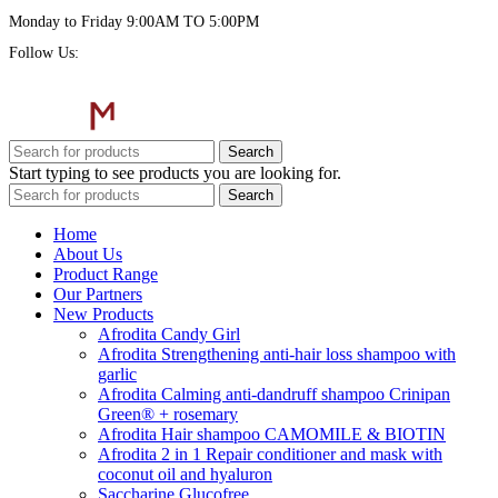
Monday to Friday 9:00AM TO 5:00PM
Follow Us:
Search
Start typing to see products you are looking for.
Search
Home
About Us
Product Range
Our Partners
New Products
Afrodita Candy Girl
Afrodita Strengthening anti-hair loss shampoo with
garlic
Afrodita Calming anti-dandruff shampoo Crinipan
Green® + rosemary
Afrodita Hair shampoo CAMOMILE & BIOTIN
Afrodita 2 in 1 Repair conditioner and mask with
coconut oil and hyaluron
Saccharine Glucofree