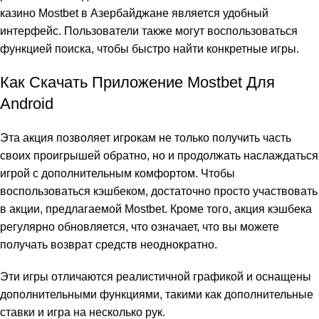
казино Mostbet в Азербайджане является удобный
интерфейс. Пользователи также могут воспользоваться
функцией поиска, чтобы быстро найти конкретные игры.
Как Скачать Приложение Mostbet Для
Android
Эта акция позволяет игрокам не только получить часть
своих проигрышей обратно, но и продолжать наслаждаться
игрой с дополнительным комфортом. Чтобы
воспользоваться кэшбеком, достаточно просто участвовать
в акции, предлагаемой Mostbet. Кроме того, акция кэшбека
регулярно обновляется, что означает, что вы можете
получать возврат средств неоднократно.
Эти игры отличаются реалистичной графикой и оснащены
дополнительными функциями, такими как дополнительные
ставки и игра на несколько рук.