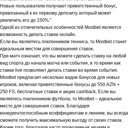
Новые пользователи получают приветственный бонус,
привязанный к их первому депозиту, который может
увеличить его до 150%.”
Одной из отличительных особенностей Mostbet является
возможность делать ставки онлайн.
Если вы являетесь поклонником тенниса, то Mostbet станет
идеальным местом для совершения ставок.
Пре-матч означает, что вы можете сделать ставку на любой
вид спорта до начала матча или события, в то время как
ставки live позволяют делать ставки во время события.
Mostbet предлагает несколько видов бонусов для новых
игроков, включая приветственные бонусы до 550 AZN +
250 FS, бесплатные ставки и акции cashback. Если вы
являетесь поклонником футбола, то Mostbet – идеальное
место для совершения ставок. Благодаря
конкурентоспособным коэффициентам и линиям, вы всегда
сможете получить максимальную выгоду от своих ставок.
Кроме того, благодаря часто проводимым акциям и