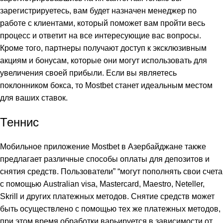
зарегистрируетесь, вам будет назначен менеджер по
работе с клиентами, который поможет вам пройти весь
процесс и ответит на все интересующие вас вопросы.
Кроме того, партнеры получают доступ к эксклюзивным
акциям и бонусам, которые они могут использовать для
увеличения своей прибыли. Если вы являетесь
поклонником бокса, то Mostbet станет идеальным местом
для ваших ставок.
Теннис
Мобильное приложение Mostbet в Азербайджане также
предлагает различные способы оплаты для депозитов и
снятия средств. Пользователи” “могут пополнять свои счета
с помощью Australian visa, Mastercard, Maestro, Neteller,
Skrill и других платежных методов. Снятие средств может
быть осуществлено с помощью тех же платежных методов,
при этом время обработки варьируется в зависимости от