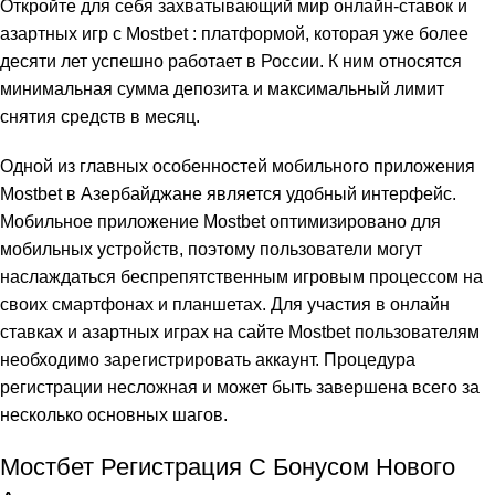
Откройте для себя захватывающий мир онлайн-ставок и
азартных игр с Mostbet : платформой, которая уже более
десяти лет успешно работает в России. К ним относятся
минимальная сумма депозита и максимальный лимит
снятия средств в месяц.
Одной из главных особенностей мобильного приложения
Mostbet в Азербайджане является удобный интерфейс.
Мобильное приложение Mostbet оптимизировано для
мобильных устройств, поэтому пользователи могут
наслаждаться беспрепятственным игровым процессом на
своих смартфонах и планшетах. Для участия в онлайн
ставках и азартных играх на сайте Mostbet пользователям
необходимо зарегистрировать аккаунт. Процедура
регистрации несложная и может быть завершена всего за
несколько основных шагов.
Мостбет Регистрация С Бонусом Нового