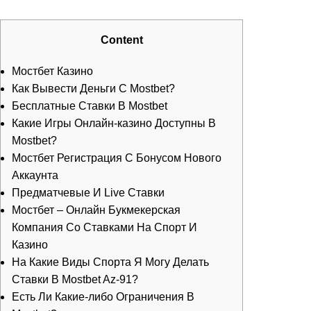
Content
Мостбет Казино
Как Вывести Деньги С Mostbet?
Бесплатные Ставки В Mostbet
Какие Игры Онлайн-казино Доступны В
Mostbet?
Мостбет Регистрация С Бонусом Нового
Аккаунта
Предматчевые И Live Ставки
Мостбет – Онлайн Букмекерская
Компания Со Ставками На Спорт И
Казино
На Какие Виды Спорта Я Могу Делать
Ставки В Mostbet Az-91?
Есть Ли Какие-либо Ограничения В