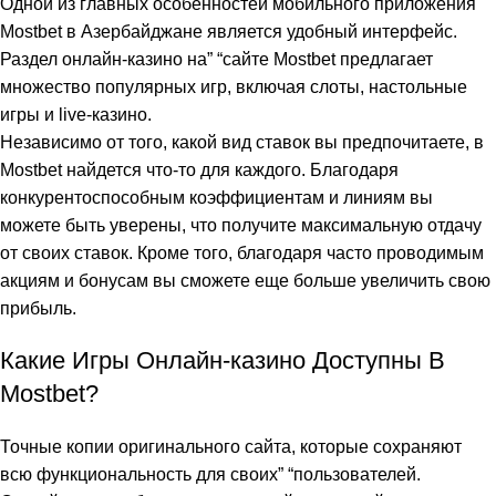
Одной из главных особенностей мобильного приложения
Mostbet в Азербайджане является удобный интерфейс.
Раздел онлайн-казино на” “сайте Mostbet предлагает
множество популярных игр, включая слоты, настольные
игры и live-казино.
Независимо от того, какой вид ставок вы предпочитаете, в
Mostbet найдется что-то для каждого. Благодаря
конкурентоспособным коэффициентам и линиям вы
можете быть уверены, что получите максимальную отдачу
от своих ставок. Кроме того, благодаря часто проводимым
акциям и бонусам вы сможете еще больше увеличить свою
прибыль.
Какие Игры Онлайн-казино Доступны В
Mostbet?
Точные копии оригинального сайта, которые сохраняют
всю функциональность для своих” “пользователей.