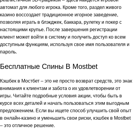
автомат для любого игрока. Кроме того, раздел живого
казино воссоздает традиционное игорное заведение,
позволяя играть в блэкджек, баккара, рулетку и покер с
настоящими крупье. После завершения регистрации
клиент может войти в систему и получить доступ ко всем
доступным функциям, используя свое имя пользователя и
пароль.
Бесплатные Спины В Mostbet
Кэшбек в Мостбет – это не просто возврат средств, это знак
внимания к клиентам и забота о их удовлетворении от
игры. Читайте подробные условия акции, чтобы быть в
курсе всех деталей и начать пользоваться этим выгодным
предложением. Если вы ищете способ улучшить свой опыт
в онлайн-казино и уменьшить свои риски, кэшбек в Mostbet
– это отличное решение.