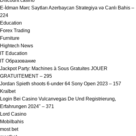
Discount casino
E-İdman Mərc Saytları Azerbaycan Strategiya və Canlı Bahis –
224
Education
Forex Trading
Furniture
Hightech News
IT Education
IT Образование
Jackpot Party: Machines à Sous Gratuites JOUER
GRATUITEMENT – 295
Jordan Spieth shoots 6-under 64 Sony Open 2023 – 157
Kralbet
Login Bei Casino Vulcanvegas De Und Registrierung,
Erfahrungen 2024" – 371
Lord Casino
Mobilbahis
most bet