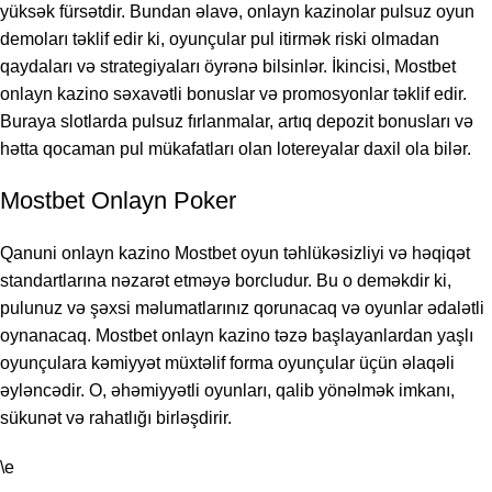
yüksək fürsətdir. Bundan əlavə, onlayn kazinolar pulsuz oyun
demoları təklif edir ki, oyunçular pul itirmək riski olmadan
qaydaları və strategiyaları öyrənə bilsinlər. İkincisi, Mostbet
onlayn kazino səxavətli bonuslar və promosyonlar təklif edir.
Buraya slotlarda pulsuz fırlanmalar, artıq depozit bonusları və
hətta qocaman pul mükafatları olan lotereyalar daxil ola bilər.
Mostbet Onlayn Poker
Qanuni onlayn kazino Mostbet oyun təhlükəsizliyi və həqiqət
standartlarına nəzarət etməyə borcludur. Bu o deməkdir ki,
pulunuz və şəxsi məlumatlarınız qorunacaq və oyunlar ədalətli
oynanacaq. Mostbet onlayn kazino təzə başlayanlardan yaşlı
oyunçulara kəmiyyət müxtəlif forma oyunçular üçün əlaqəli
əyləncədir. O, əhəmiyyətli oyunları, qalib yönəlmək imkanı,
sükunət və rahatlığı birləşdirir.
\e