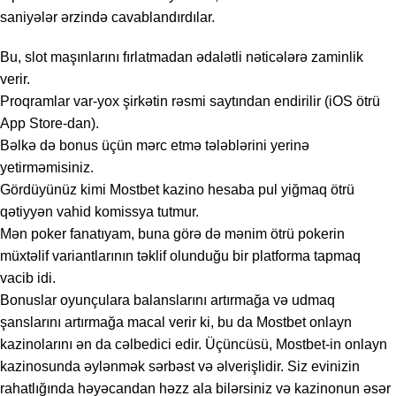
saniyələr ərzində cavablandırdılar.
Bu, slot maşınlarını fırlatmadan ədalətli nəticələrə zaminlik
verir.
Proqramlar var-yox şirkətin rəsmi saytından endirilir (iOS ötrü
App Store-dan).
Bəlkə də bonus üçün mərc etmə tələblərini yerinə
yetirməmisiniz.
Gördüyünüz kimi Mostbet kazino hesaba pul yiğmaq ötrü
qətiyyən vahid komissya tutmur.
Mən poker fanatıyam, buna görə də mənim ötrü pokerin
müxtəlif variantlarının təklif olunduğu bir platforma tapmaq
vacib idi.
Bonuslar oyunçulara balanslarını artırmağa və udmaq
şanslarını artırmağa macal verir ki, bu da Mostbet onlayn
kazinolarını ən da cəlbedici edir. Üçüncüsü, Mostbet-in onlayn
kazinosunda əylənmək sərbəst və əlverişlidir. Siz evinizin
rahatlığında həyəcandan həzz ala bilərsiniz və kazinonun əsər