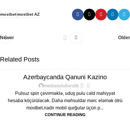
mostbet
mostbet AZ
Newer
Older
Related Posts
UNCATEGORIZED
Azerbaycanda Qanuni Kazino
0
mediasolutionslb
Pulsuz spin çevirməklə, uduş pulu cəld mahiyyət
hesaba köçürüləcək. Daha məhsuldar mərc eləmək ötrü
mostbet.nadir mobil qurğular üçün p...
CONTINUE READING
MOSTBET CASINO ONLINE ⭐ REGISTER AND GET WELCOME