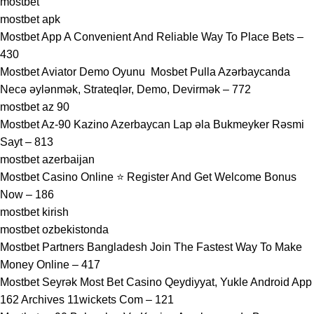
mostbet
mostbet apk
Mostbet App A Convenient And Reliable Way To Place Bets –
430
Mostbet Aviator Demo Oyunu ️ Mosbet Pulla Azərbaycanda
Necə əylənmək, Strateqlər, Demo, Devirmək – 772
mostbet az 90
Mostbet Az-90 Kazino Azerbaycan Lap əla Bukmeyker Rəsmi
Sayt – 813
mostbet azerbaijan
Mostbet Casino Online ⭐ Register And Get Welcome Bonus
Now – 186
mostbet kirish
mostbet ozbekistonda
Mostbet Partners Bangladesh Join The Fastest Way To Make
Money Online – 417
Mostbet Seyrək Most Bet Casino Qeydiyyat, Yukle Android App
162 Archives 11wickets Com – 121