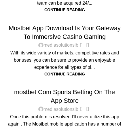
team can be acquired 24/...
CONTINUE READING
MOSTBET CASINO ONLINE ⭐ REGISTER AND GET WELCOME
Mostbet App Download Is Your Gateway
BONUS NOW - 186
To Immersive Casino Gaming
0
mediasolutionslb
With its wide variety of markets, competitive rates and
bonuses, you can be sure to provide an enjoyable
experience for all types of pl...
CONTINUE READING
MOSTBET CASINO ONLINE ⭐ REGISTER AND GET WELCOME
‎mostbet Com Sports Betting On The
BONUS NOW - 186
App Store
0
mediasolutionslb
Once this problem is resolved I'll never utilize this app
again . The Mostbet mobile application has a number of