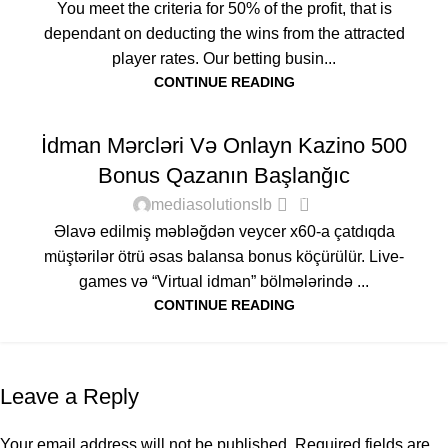
You meet the criteria for 50% of the profit, that is
dependant on deducting the wins from the attracted
player rates. Our betting busin...
CONTINUE READING
MOSTBET AZ-90 KAZINO AZERBAYCAN LAP ƏLA BUKMEYKER
İdman Mərcləri Və Onlayn Kazino 500
RƏSMI SAYT - 813
Bonus Qazanın Başlanğıc
0
mediasolutionslb
Əlavə edilmiş məbləğdən veycer x60-a çatdıqda
müştərilər ötrü əsas balansa bonus köçürülür. Live-
games və “Virtual idman” bölmələrində ...
CONTINUE READING
Leave a Reply
Your email address will not be published.
Required fields are