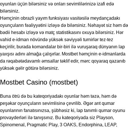
oyunları üçün bilərsiniz və onları sevimlilərinizə izafi edə
bilərsiniz.
Həmçinin obrazli yayım funksiyası vasitəsilə meydançadakı
oyunçuların fəaliyyətini izləyə də bilərsiniz. Nəhayət siz həm də
bədii hesabı izləyə və matç statistikasını oxuya bilərsiniz. Hər
vahid e-idman növündə yüksək səviyyəli turnirlər tez-tez
keçirilir, burada komandalar bir-biri ilə vuruşaraq dünyanın lap
yaxşısı adını almağa çalışırlar. Mostbet həmçinin e-idmanlarda
da rəqabətədavamlı əmsallar təklif edir, mərc qoyaraq qazanıb
yüksək gəlir götürə bilərsiniz.
Mostbet Casino (mostbet)
Buna ötrü də bu kateqoriyadakı oyunlar həm təzə, həm də
peşəkar oyunçuların sevimlisinə çevrilib. Əgər arıt qumar
oyunlarının fanatısınızsa, şübhəsiz ki, lap tanımlı qumar oyunu
provayderləri ilə tanışsınız. Bu kateqoriyada siz Playson,
Spinomenal, Pragmatic Play, 3 OAKS, Endorphina, LEAP,