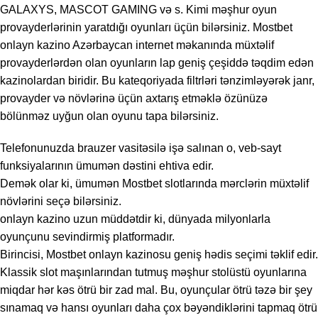
GALAXYS, MASCOT GAMING və s. Kimi məşhur oyun
provayderlərinin yaratdığı oyunları üçün bilərsiniz. Mostbet
onlayn kazino Azərbaycan internet məkanında müxtəlif
provayderlərdən olan oyunların lap geniş çeşiddə təqdim edən
kazinolardan biridir. Bu kateqoriyada filtrləri tənzimləyərək janr,
provayder və növlərinə üçün axtarış etməklə özünüzə
bölünməz uyğun olan oyunu tapa bilərsiniz.
Telefonunuzda brauzer vasitəsilə işə salınan o, veb-sayt
funksiyalarının ümumən dəstini ehtiva edir.
Demək olar ki, ümumən Mostbet slotlarında mərclərin müxtəlif
növlərini seçə bilərsiniz.
onlayn kazino uzun müddətdir ki, dünyada milyonlarla
oyunçunu sevindirmiş platformadır.
Birincisi, Mostbet onlayn kazinosu geniş hədis seçimi təklif edir.
Klassik slot maşınlarından tutmuş məşhur stolüstü oyunlarına
miqdar hər kəs ötrü bir zad mal. Bu, oyunçular ötrü təzə bir şey
sınamaq və hansı oyunları daha çox bəyəndiklərini tapmaq ötrü