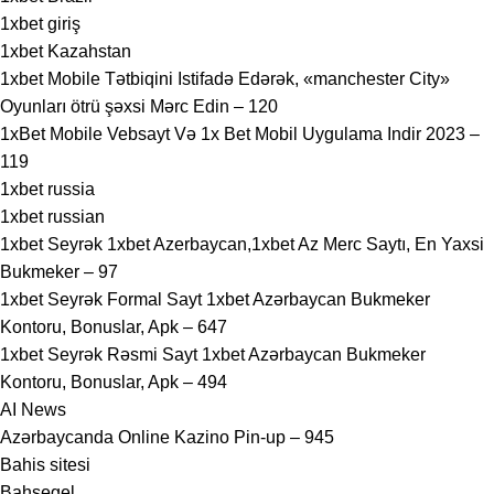
1xbet giriş
1xbet Kazahstan
1xbet Mobile Tətbiqini Istifadə Edərək, «manchester City»
Oyunları ötrü şəxsi Mərc Edin – 120
1xBet Mobile Vebsayt Və 1x Bet Mobil Uygulama Indir 2023 –
119
1xbet russia
1xbet russian
1xbet Seyrək 1xbet Azerbaycan,1xbet Az Merc Saytı, En Yaxsi
Bukmeker – 97
1xbet Seyrək Formal Sayt 1xbet Azərbaycan Bukmeker
Kontoru, Bonuslar, Apk – 647
1xbet Seyrək Rəsmi Sayt 1xbet Azərbaycan Bukmeker
Kontoru, Bonuslar, Apk – 494
AI News
Azərbaycanda Online Kazino Pin-up – 945
Bahis sitesi
Bahsegel