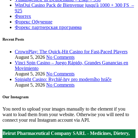
WinOui Casino Pack de Bienvenue jusqu'à 1000 + 300 FS ️ –
925
Финтех
Форекс Обучение
Форекс партнерская программа
Recent Posts
CrownPlay: The Quick‑Hit Casino for Fast‑Paced Players
August 5, 2026
No Comments
Vinci Spin Casino – Juego Rápido, Grandes Ganancias en
Movimiento
August 5, 2026
No Comments
Spinight Casino: Rychlé‑hry pro moderního hráče
August 5, 2026
No Comments
Our Instagram
You need to upload your images manually to the element if you
want to load them from your website. Otherwise you will need to
connect your real Instagram account via API.
Beirut Pharmaceutical Company SARL - Medicines, Dietery,