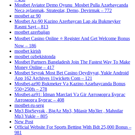
Mostbet Aviator Demo Oyunu ️ Mosbet Pulla Azərbaycanda
Necə əylənmək, Strateqlər, Demo, Devirmək – 772
mostbet az 90
Mostbet Az-90 Kazino Azerbaycan Lap əla Bukmeyker
Rəsmi Sayt – 813
mostbet azerbaijan
Mostbet Casino Online ⭐ Register And Get Welcome Bonus
Now – 186
mostbet kirish
mostbet ozbekistonda
Mostbet Partners Bangladesh Join The Fastest Way To Make
Money Online – 417
Mostbet Seyrək Most Bet Casino Qeydiyyat, Yukle Android
App 162 Archives 11wickets Com – 121
Mostbet-az90 Bukmeker Və Kazino Azərbaycanda Bonus
550+250fs – 278
Mostbet-az91: İdman Mərcləri Və Gir Автоморга Бургас
Автоморга Бургас – 408
mostbet-ru-serg
Mp3 BigSeyrək , BigAz Mp3, Müasir Mp3ler , Mahnilar
Mp3 Yukle – 805
New Post
Official Website For Sports Betting With Bdt 25,000 Bonus –
981