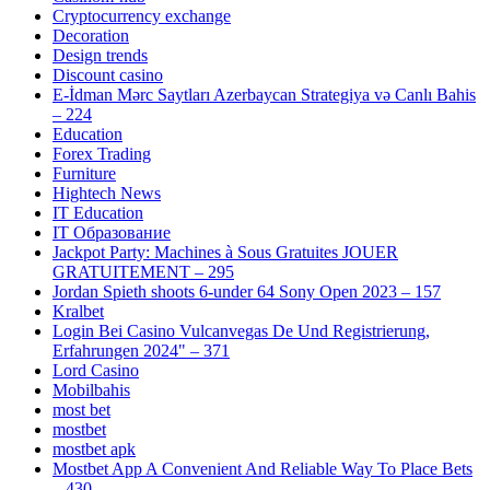
Cryptocurrency exchange
Decoration
Design trends
Discount casino
E-İdman Mərc Saytları Azerbaycan Strategiya və Canlı Bahis
– 224
Education
Forex Trading
Furniture
Hightech News
IT Education
IT Образование
Jackpot Party: Machines à Sous Gratuites JOUER
GRATUITEMENT – 295
Jordan Spieth shoots 6-under 64 Sony Open 2023 – 157
Kralbet
Login Bei Casino Vulcanvegas De Und Registrierung,
Erfahrungen 2024" – 371
Lord Casino
Mobilbahis
most bet
mostbet
mostbet apk
Mostbet App A Convenient And Reliable Way To Place Bets
– 430