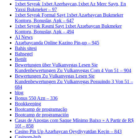
1xbet Seyrək 1xbet Azerbaycan,1xbet Az Merc Saytı, En
Yaxsi Bukmeker – 97
1xbet Seyrək Formal Sayt 1xbet Azərbaycan Bukmeker
Kontoru, Bonuslar, Apk – 647
1xbet Seyrək Rəsmi Sayt 1xbet Azərbaycan Bukmeker
Kontoru, Bonuslar, Apk – 494
AI News
Azərbaycanda Online Kazino Pin-up – 945
Bahis sitesi
Bahsegel
Bettilt
Bewertungen über Vulkanvegas Lesen Sie
Kundenbewertungen Zu Vulkanvegas Com 4 Von 51 – 904
Bewertungen Zu Vulkanvegas Lesen Sie
Kundenbewertungen Zu Vulkanvegas Possuindo 3 Von 51 –
684
blog
Bonus 550 Azn – 336
Bookkeeping
Bootcamp de programação
Bootcamp de programación
Casas de Apostas com Saque Mínimo Baixo » A Partir de R$
10! – 858
Casino Pin Up Azərbaycan Qeydiyyatdan Keçin – 843
Casinom-hub