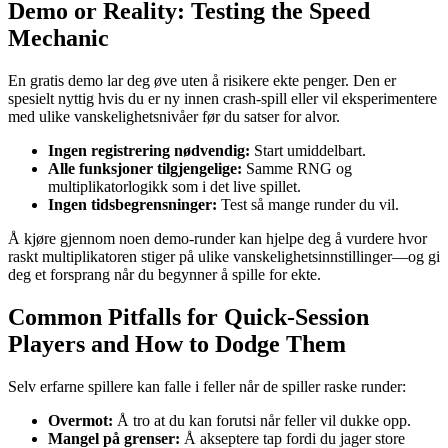
Demo or Reality: Testing the Speed
Mechanic
En gratis demo lar deg øve uten å risikere ekte penger. Den er
spesielt nyttig hvis du er ny innen crash-spill eller vil eksperimentere
med ulike vanskelighetsnivåer før du satser for alvor.
Ingen registrering nødvendig:
Start umiddelbart.
Alle funksjoner tilgjengelige:
Samme RNG og
multiplikatorlogikk som i det live spillet.
Ingen tidsbegrensninger:
Test så mange runder du vil.
Å kjøre gjennom noen demo-runder kan hjelpe deg å vurdere hvor
raskt multiplikatoren stiger på ulike vanskelighetsinnstillinger—og gi
deg et forsprang når du begynner å spille for ekte.
Common Pitfalls for Quick‑Session
Players and How to Dodge Them
Selv erfarne spillere kan falle i feller når de spiller raske runder:
Overmot:
Å tro at du kan forutsi når feller vil dukke opp.
Mangel på grenser:
Å akseptere tap fordi du jager store