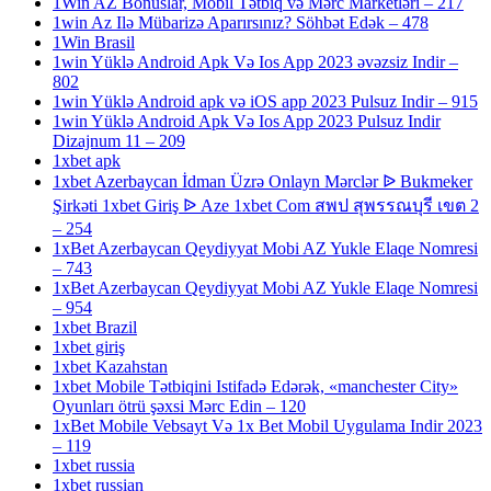
1Win AZ Bonuslar, Mobil Tətbiq və Mərc Marketləri – 217
1win Az Ilə Mübarizə Aparırsınız? Söhbət Edək – 478
1Win Brasil
1win Yüklə Android Apk Və Ios App 2023 əvəzsiz Indir –
802
1win Yüklə Android apk və iOS app 2023 Pulsuz Indir – 915
1win Yüklə Android Apk Və Ios App 2023 Pulsuz Indir
Dizajnum 11 – 209
1xbet apk
1xbet Azerbaycan İdman Üzrə Onlayn Mərclər ᐉ Bukmeker
Şirkəti 1xbet Giriş ᐉ Aze 1xbet Com สพป สุพรรณบุรี เขต 2
– 254
1xBet Azerbaycan Qeydiyyat Mobi AZ Yukle Elaqe Nomresi
– 743
1xBet Azerbaycan Qeydiyyat Mobi AZ Yukle Elaqe Nomresi
– 954
1xbet Brazil
1xbet giriş
1xbet Kazahstan
1xbet Mobile Tətbiqini Istifadə Edərək, «manchester City»
Oyunları ötrü şəxsi Mərc Edin – 120
1xBet Mobile Vebsayt Və 1x Bet Mobil Uygulama Indir 2023
– 119
1xbet russia
1xbet russian