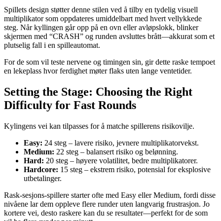
Spillets design støtter denne stilen ved å tilby en tydelig visuell
multiplikator som oppdateres umiddelbart med hvert vellykkede
steg. Når kyllingen går opp på en ovn eller avløpslokk, blinker
skjermen med “CRASH” og runden avsluttes brått—akkurat som et
plutselig fall i en spilleautomat.
For de som vil teste nervene og timingen sin, gir dette raske tempoet
en lekeplass hvor ferdighet møter flaks uten lange ventetider.
Setting the Stage: Choosing the Right
Difficulty for Fast Rounds
Kylingens vei kan tilpasses for å matche spillerens risikovilje.
Easy:
24 steg – lavere risiko, jevnere multiplikatorvekst.
Medium:
22 steg – balansert risiko og belønning.
Hard:
20 steg – høyere volatilitet, bedre multiplikatorer.
Hardcore:
15 steg – ekstrem risiko, potensial for eksplosive
utbetalinger.
Rask‑sesjons-spillere starter ofte med Easy eller Medium, fordi disse
nivåene lar dem oppleve flere runder uten langvarig frustrasjon. Jo
kortere vei, desto raskere kan du se resultater—perfekt for de som