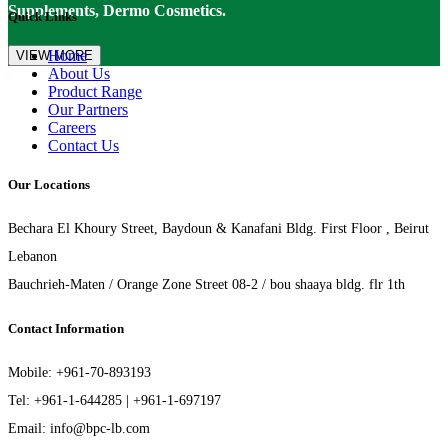
Supplements, Dermo Cosmetics.
Quick Links
Home
VIEW MORE
About Us
Product Range
Our Partners
Careers
Contact Us
Our Locations
Bechara El Khoury Street, Baydoun & Kanafani Bldg. First Floor , Beirut
Lebanon
Bauchrieh-Maten / Orange Zone Street 08-2 / bou shaaya bldg. flr 1th
Contact Information
Mobile: +961-70-893193
Tel: +961-1-644285 | +961-1-697197
Email: info@bpc-lb.com