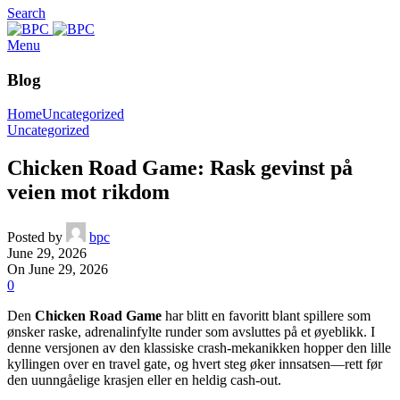
Search
Menu
Blog
Home
Uncategorized
Uncategorized
Chicken Road Game: Rask gevinst på
veien mot rikdom
Posted by
bpc
June 29, 2026
On June 29, 2026
0
Den
Chicken Road Game
har blitt en favoritt blant spillere som
ønsker raske, adrenalinfylte runder som avsluttes på et øyeblikk. I
denne versjonen av den klassiske crash-mekanikken hopper den lille
kyllingen over en travel gate, og hvert steg øker innsatsen—rett før
den uunngåelige krasjen eller en heldig cash‑out.