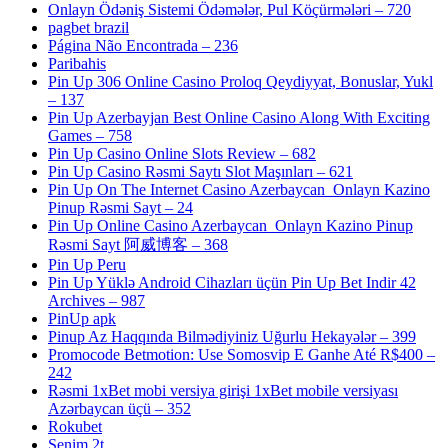
Onlayn Ödəniş Sistemi Ödəmələr, Pul Köçürmələri – 720
pagbet brazil
Página Não Encontrada – 236
Paribahis
Pin Up 306 Online Casino Proloq Qeydiyyat, Bonuslar, Yukl
– 137
Pin Up Azerbayjan Best Online Casino Along With Exciting
Games – 758
Pin Up Casino Online Slots Review – 682
Pin Up Casino Rəsmi Saytı Slot Maşınları – 621
Pin Up On The Internet Casino Azerbaycan ️ Onlayn Kazino
Pinup Rəsmi Sayt – 24
Pin Up Online Casino Azerbaycan ️ Onlayn Kazino Pinup
Rəsmi Sayt 阿威博客 – 368
Pin Up Peru
Pin Up Yüklə Android Cihazları üçün Pin Up Bet Indir 42
Archives – 987
PinUp apk
Pinup Az Haqqında Bilmədiyiniz Uğurlu Hekayələr – 399
Promocode Betmotion: Use Somosvip E Ganhe Até R$400 –
242
Rəsmi 1xBet mobi versiya girişi 1xBet mobile versiyası
Azərbaycan üçü – 352
Rokubet
Senim 2t