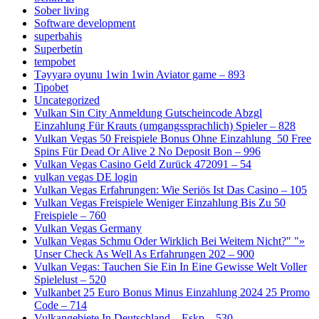
Sober living
Software development
superbahis
Superbetin
tempobet
Təyyarə oyunu 1win 1win Aviator game – 893
Tipobet
Uncategorized
Vulkan Sin City Anmeldung Gutscheincode Abzgl
Einzahlung Für Krauts (umgangssprachlich) Spieler – 828
Vulkan Vegas 50 Freispiele Bonus Ohne Einzahlung ️ 50 Free
Spins Für Dead Or Alive 2 No Deposit Bon – 996
Vulkan Vegas Casino Geld Zurück 472091 – 54
vulkan vegas DE login
Vulkan Vegas Erfahrungen: Wie Seriös Ist Das Casino – 105
Vulkan Vegas Freispiele Weniger Einzahlung Bis Zu 50
Freispiele – 760
Vulkan Vegas Germany
Vulkan Vegas Schmu Oder Wirklich Bei Weitem Nicht?" "»
Unser Check As Well As Erfahrungen 202 – 900
Vulkan Vegas: Tauchen Sie Ein In Eine Gewisse Welt Voller
Spielelust – 520
Vulkanbet 25 Euro Bonus Minus Einzahlung 2024 25 Promo
Code – 714
Vulkangebiete In Deutschland – Eskp – 530