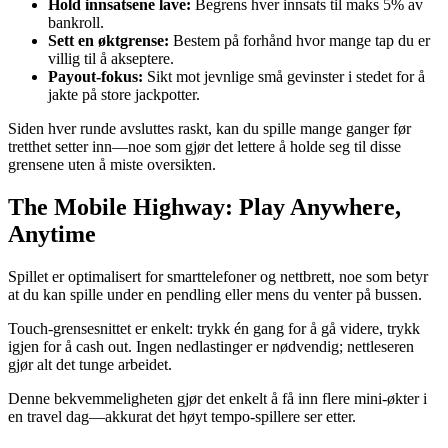
Hold innsatsene lave:
Begrens hver innsats til maks 5% av
bankroll.
Sett en øktgrense:
Bestem på forhånd hvor mange tap du er
villig til å akseptere.
Payout-fokus:
Sikt mot jevnlige små gevinster i stedet for å
jakte på store jackpotter.
Siden hver runde avsluttes raskt, kan du spille mange ganger før
tretthet setter inn—noe som gjør det lettere å holde seg til disse
grensene uten å miste oversikten.
The Mobile Highway: Play Anywhere,
Anytime
Spillet er optimalisert for smarttelefoner og nettbrett, noe som betyr
at du kan spille under en pendling eller mens du venter på bussen.
Touch-grensesnittet er enkelt: trykk én gang for å gå videre, trykk
igjen for å cash out. Ingen nedlastinger er nødvendig; nettleseren
gjør alt det tunge arbeidet.
Denne bekvemmeligheten gjør det enkelt å få inn flere mini‑økter i
en travel dag—akkurat det høyt tempo-spillere ser etter.