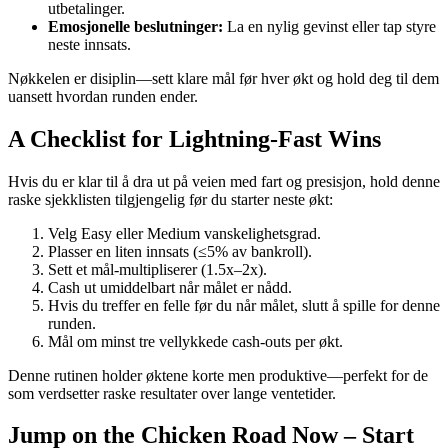
utbetalinger.
Emosjonelle beslutninger:
La en nylig gevinst eller tap styre
neste innsats.
Nøkkelen er disiplin—sett klare mål før hver økt og hold deg til dem
uansett hvordan runden ender.
A Checklist for Lightning‑Fast Wins
Hvis du er klar til å dra ut på veien med fart og presisjon, hold denne
raske sjekklisten tilgjengelig før du starter neste økt:
Velg Easy eller Medium vanskelighetsgrad.
Plasser en liten innsats (≤5% av bankroll).
Sett et mål-multipliserer (1.5x–2x).
Cash ut umiddelbart når målet er nådd.
Hvis du treffer en felle før du når målet, slutt å spille for denne
runden.
Mål om minst tre vellykkede cash‑outs per økt.
Denne rutinen holder øktene korte men produktive—perfekt for de
som verdsetter raske resultater over lange ventetider.
Jump on the Chicken Road Now – Start