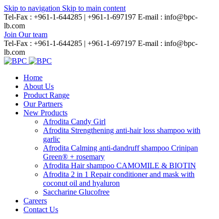
Skip to navigation
Skip to main content
Tel-Fax : +961-1-644285 | +961-1-697197
E-mail : info@bpc-
lb.com
Join Our team
Tel-Fax : +961-1-644285 | +961-1-697197
E-mail : info@bpc-
lb.com
Home
About Us
Product Range
Our Partners
New Products
Afrodita Candy Girl
Afrodita Strengthening anti-hair loss shampoo with
garlic
Afrodita Calming anti-dandruff shampoo Crinipan
Green® + rosemary
Afrodita Hair shampoo CAMOMILE & BIOTIN
Afrodita 2 in 1 Repair conditioner and mask with
coconut oil and hyaluron
Saccharine Glucofree
Careers
Contact Us