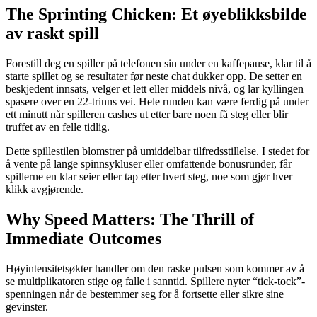
The Sprinting Chicken: Et øyeblikksbilde
av raskt spill
Forestill deg en spiller på telefonen sin under en kaffepause, klar til å
starte spillet og se resultater før neste chat dukker opp. De setter en
beskjedent innsats, velger et lett eller middels nivå, og lar kyllingen
spasere over en 22-trinns vei. Hele runden kan være ferdig på under
ett minutt når spilleren cashes ut etter bare noen få steg eller blir
truffet av en felle tidlig.
Dette spillestilen blomstrer på umiddelbar tilfredsstillelse. I stedet for
å vente på lange spinnsykluser eller omfattende bonusrunder, får
spillerne en klar seier eller tap etter hvert steg, noe som gjør hver
klikk avgjørende.
Why Speed Matters: The Thrill of
Immediate Outcomes
Høyintensitetsøkter handler om den raske pulsen som kommer av å
se multiplikatoren stige og falle i sanntid. Spillere nyter “tick-tock”-
spenningen når de bestemmer seg for å fortsette eller sikre sine
gevinster.