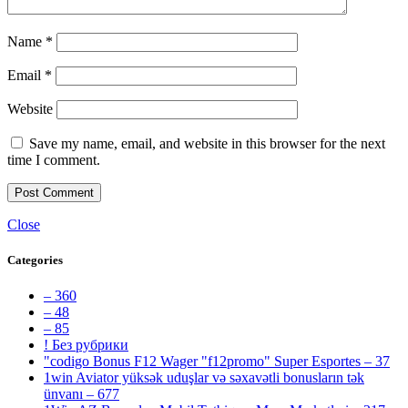
Name
*
Email
*
Website
Save my name, email, and website in this browser for the next
time I comment.
Close
Categories
– 360
– 48
– 85
! Без рубрики
"codigo Bonus F12 Wager "f12promo" Super Esportes – 37
1win Aviator yüksək uduşlar və səxavətli bonusların tək
ünvanı – 677