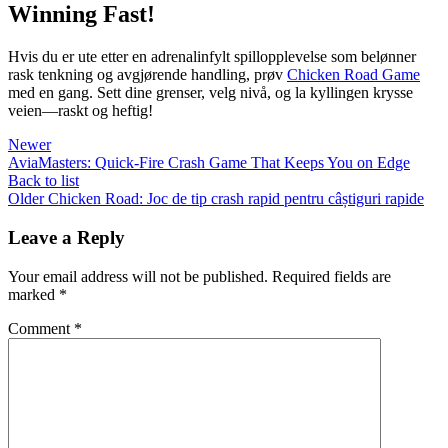
Winning Fast!
Hvis du er ute etter en adrenalinfylt spillopplevelse som belønner
rask tenkning og avgjørende handling, prøv
Chicken Road Game
med en gang. Sett dine grenser, velg nivå, og la kyllingen krysse
veien—raskt og heftig!
Newer
AviaMasters: Quick‑Fire Crash Game That Keeps You on Edge
Back to list
Older
Chicken Road: Joc de tip crash rapid pentru câștiguri rapide
Leave a Reply
Your email address will not be published.
Required fields are
marked
*
Comment
*