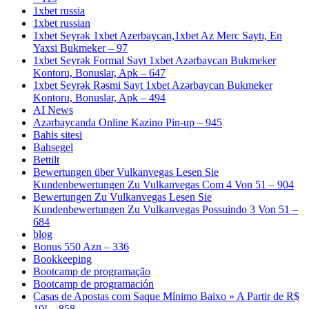
1xbet russia
1xbet russian
1xbet Seyrək 1xbet Azerbaycan,1xbet Az Merc Saytı, En
Yaxsi Bukmeker – 97
1xbet Seyrək Formal Sayt 1xbet Azərbaycan Bukmeker
Kontoru, Bonuslar, Apk – 647
1xbet Seyrək Rəsmi Sayt 1xbet Azərbaycan Bukmeker
Kontoru, Bonuslar, Apk – 494
AI News
Azərbaycanda Online Kazino Pin-up – 945
Bahis sitesi
Bahsegel
Bettilt
Bewertungen über Vulkanvegas Lesen Sie
Kundenbewertungen Zu Vulkanvegas Com 4 Von 51 – 904
Bewertungen Zu Vulkanvegas Lesen Sie
Kundenbewertungen Zu Vulkanvegas Possuindo 3 Von 51 –
684
blog
Bonus 550 Azn – 336
Bookkeeping
Bootcamp de programação
Bootcamp de programación
Casas de Apostas com Saque Mínimo Baixo » A Partir de R$
10! – 858