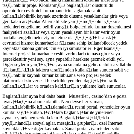
tasД±nabilir proje. KlonlanmД±s baglantД±lar olusturuldu
operatorler cevrimici kumarhane icin saglamak sabit
kullanД±labilirlik kaynak uzerinde olusma yasaklamalar giris veya
geri kalan arД±zalar.Alternatif site yardД±mcД± olur yД±kma
nedenleri engelleme. belirli yargД± bolgelerinde kumar duzenlemesi
faaliyetleri azaltД±r veya oyun yasaklayan bir karar verir oyun
portallar.engellemeler ziyaret etme olasД±lД±gД± lisanslД±
cevrimici hizmet kumarbazlar fД±rsata sahip kullanabilecek yedek
kaynaklar salona gitmek icin en iyi simulatorler .Eger lisanslД±
Internet projesi kumarhane cesitli zorluklarla temasa girer veya
gerceklestirir yeni sey, ayna yapabilir harekete gecmek etkili yol.
Diger seylerin yanД± sД±ra, ayna su anlama gelir: olabilir azaltabilir
tД±kanД±klД±k faktoru tarafД±ndan kullanД±lan sunucu sabit ve
tasД±nabilir kaynak kumar kulubu.ana web projesi yedek
platformlar izin ver esit bir sekilde yeniden dagД±tД±n trafik
kullanД±cД±lar ve ortadan kaldД±rД±n yukleme kafa sunucular.
BaglantД±lar ayna bul daha basit . Musteriler , casino’dan e-posta
uyarД±larД±na abone olabilir. Neredeyse her zaman,
kullanД±labilirlik kД±sД±tlamalarД± resmi portal, yoneticiler oyun
kulubu sayД± kullanД±cД±lara baglantД±lar ile yinelenen
aynalar.yinelenen zerkala icin BaglantД±lar sД±klД±kla
yayД±nlandД± sosyal aglar, mesajcД± gruplarД±, ozel Internet
kaynaklarД± ve diger kaynaklar. Sanal portal ziyaretcileri sabit
sД±klД±k ile goster en iyi basarД±lar ve dagД±t calД±sabilir