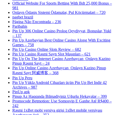
Official Website For Sports Betting With Bdt 25,000 Bonus –
981
Onlayn Ödəniş Sistemi Ödəmələr, Pul Köçürmələri – 720
pagbet brazil
Página Não Encontrada – 236
Paribahis
Pin Up 306 Online Casino Proloq Qeydiyyat, Bonuslar, Yukl
– 137
Pin Up Azerbayjan Best Online Casino Along With Exciting
Games – 758
Pin Up Casino Online Slots Review – 682
Pin Up Casino Rəsmi Saytı Slot Maşınları – 621
Pin Up On The Internet Casino Azerbaycan ️ Onlayn Kazino
Pinup Rəsmi Sayt – 24
Pin Up Online Casino Azerbaycan ️ Onlayn Kazino Pinup
Rəsmi Sayt 阿威博客 – 368
Pin Up Peru
Pin Up Yüklə Android Cihazları üçün Pin Up Bet Indir 42
Archives – 987
PinUp apk
Pinup Az Haqqında Bilmədiyiniz Uğurlu Hekayələr – 399
Promocode Betmotion: Use Somosvip E Ganhe Até R$400 –
242
Rəsmi 1xBet mobi versiya girişi 1xBet mobile versiyası
Azərbaycan üçü – 352