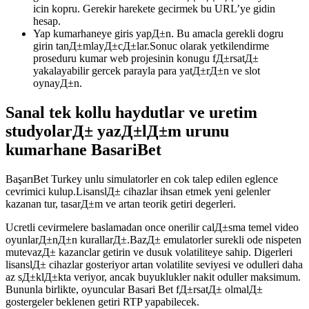
icin kopru. Gerekir harekete gecirmek bu URL’ye gidin
hesap.
Yap kumarhaneye giris yapД±n. Bu amacla gerekli dogru
girin tanД±mlayД±cД±lar.Sonuc olarak yetkilendirme
proseduru kumar web projesinin konugu fД±rsatД±
yakalayabilir gercek parayla para yatД±rД±n ve slot
oynayД±n.
Sanal tek kollu haydutlar ve uretim
studyolarД± yazД±lД±m urunu
kumarhane BasariBet
BaşarıBet Turkey unlu simulatorler en cok talep edilen eglence
cevrimici kulup.LisanslД± cihazlar ihsan etmek yeni gelenler
kazanan tur, tasarД±m ve artan teorik getiri degerleri.
Ucretli cevirmelere baslamadan once onerilir calД±sma temel video
oyunlarД±nД±n kurallarД±.BazД± emulatorler surekli ode nispeten
mutevazД± kazanclar getirin ve dusuk volatiliteye sahip. Digerleri
lisanslД± cihazlar gosteriyor artan volatilite seviyesi ve odulleri daha
az sД±klД±kta veriyor, ancak buyuklukler nakit oduller maksimum.
Bununla birlikte, oyuncular Basari Bet fД±rsatД± olmalД±
gostergeler beklenen getiri RTP yapabilecek.