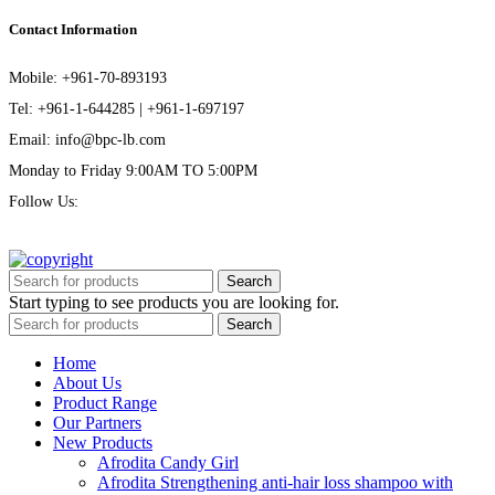
Contact Information
Mobile: +961-70-893193
Tel: +961-1-644285 | +961-1-697197
Email: info@bpc-lb.com
Monday to Friday 9:00AM TO 5:00PM
Follow Us:
Search
Start typing to see products you are looking for.
Search
Home
About Us
Product Range
Our Partners
New Products
Afrodita Candy Girl
Afrodita Strengthening anti-hair loss shampoo with