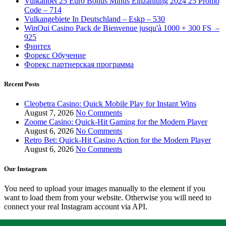
Vulkanbet 25 Euro Bonus Minus Einzahlung 2024 25 Promo
Code – 714
Vulkangebiete In Deutschland – Eskp – 530
WinOui Casino Pack de Bienvenue jusqu'à 1000 + 300 FS ️ –
925
Финтех
Форекс Обучение
Форекс партнерская программа
Recent Posts
Cleobetra Casino: Quick Mobile Play for Instant Wins
August 7, 2026
No Comments
Zoome Casino: Quick‑Hit Gaming for the Modern Player
August 6, 2026
No Comments
Retro Bet: Quick‑Hit Casino Action for the Modern Player
August 6, 2026
No Comments
Our Instagram
You need to upload your images manually to the element if you
want to load them from your website. Otherwise you will need to
connect your real Instagram account via API.