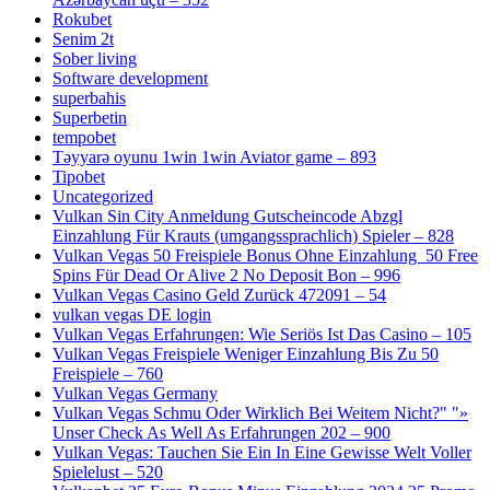
Rokubet
Senim 2t
Sober living
Software development
superbahis
Superbetin
tempobet
Təyyarə oyunu 1win 1win Aviator game – 893
Tipobet
Uncategorized
Vulkan Sin City Anmeldung Gutscheincode Abzgl
Einzahlung Für Krauts (umgangssprachlich) Spieler – 828
Vulkan Vegas 50 Freispiele Bonus Ohne Einzahlung ️ 50 Free
Spins Für Dead Or Alive 2 No Deposit Bon – 996
Vulkan Vegas Casino Geld Zurück 472091 – 54
vulkan vegas DE login
Vulkan Vegas Erfahrungen: Wie Seriös Ist Das Casino – 105
Vulkan Vegas Freispiele Weniger Einzahlung Bis Zu 50
Freispiele – 760
Vulkan Vegas Germany
Vulkan Vegas Schmu Oder Wirklich Bei Weitem Nicht?" "»
Unser Check As Well As Erfahrungen 202 – 900
Vulkan Vegas: Tauchen Sie Ein In Eine Gewisse Welt Voller
Spielelust – 520