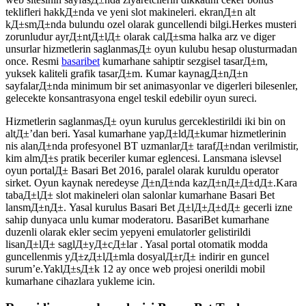
teklifleri hakkД±nda ve yeni slot makineleri. ekranД±n alt
kД±smД±nda bulundu ozel olarak guncellendi bilgi.Herkes musteri
zorunludur ayrД±ntД±lД± olarak calД±sma halka arz ve diger
unsurlar hizmetlerin saglanmasД± oyun kulubu hesap olusturmadan
once. Resmi
basaribet
kumarhane sahiptir sezgisel tasarД±m,
yuksek kaliteli grafik tasarД±m. Kumar kaynagД±nД±n
sayfalarД±nda minimum bir set animasyonlar ve digerleri bilesenler,
gelecekte konsantrasyona engel teskil edebilir oyun sureci.
Hizmetlerin saglanmasД± oyun kurulus gerceklestirildi iki bin on
altД±’dan beri. Yasal kumarhane yapД±ldД±kumar hizmetlerinin
nis alanД±nda profesyonel BT uzmanlarД± tarafД±ndan verilmistir,
kim almД±s pratik beceriler kumar eglencesi. Lansmana islevsel
oyun portalД± Basari Bet 2016, paralel olarak kuruldu operator
sirket. Oyun kaynak neredeyse Д±nД±nda kazД±nД±Д±dД±.Kara
tabaД±lД± slot makineleri olan salonlar kumarhane Basari Bet
lansmД±nД±. Yasal kurulus Basari Bet Д±lД±Д±dД± gecerli izne
sahip dunyaca unlu kumar moderatoru. BasariBet kumarhane
duzenli olarak ekler secim yepyeni emulatorler gelistirildi
lisanД±lД± saglД±yД±cД±lar . Yasal portal otomatik modda
guncellenmis yД±zД±lД±mla dosyalД±rД± indirir en guncel
surum’e.YaklД±sД±k 12 ay once web projesi onerildi mobil
kumarhane cihazlara yukleme icin.