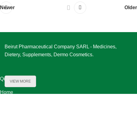
Newer
Older
Beirut Pharmaceutical Company SARL - Medicines,
Dietery, Supplements, Dermo Cosmetics.
Quick Links
VIEW MORE
Home
About Us
Product Range
Our Partners
Careers
Contact Us