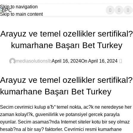
Tel-Fax : +961-1-644285 | +961-1-697197
E-mail : info@bpc-lb.com
Blog
Skip to navigation
Skip to main content
Home
Uncategorized
UNCATEGORIZED
Arayuz ve temel ozellikler sertifikal?
kumarhane Başarı Bet Turkey
0
mediasolutionslb
April 16, 2024
On April 16, 2024
Arayuz ve temel ozellikler sertifikal?
kumarhane Başarı Bet Turkey
Secim cevrimici kulup вЂ“ temel nokta, ac?k ne neredeyse her
zaman kolayl?k, guvenilirlik ve potansiyel gercek parayla
oyunlar. Secim asamas?nda Internet siteler kotu bir sey olmaz
hesab?na al bir say? faktorler. Cevrimici resmi kumarhane