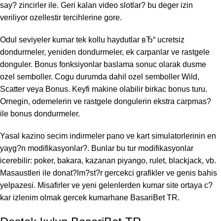
say? zincirler ile. Geri kalan video slotlar? bu deger izin
veriliyor ozellestir tercihlerine gore.
Odul seviyeler kumar tek kollu haydutlar вЂ“ ucretsiz
dondurmeler, yeniden dondurmeler, ek carpanlar ve rastgele
donguler. Bonus fonksiyonlar baslama sonuc olarak dusme
ozel semboller. Cogu durumda dahil ozel semboller Wild,
Scatter veya Bonus. Keyfi makine olabilir birkac bonus turu.
Ornegin, odemelerin ve rastgele dongulerin ekstra carpmas?
ile bonus dondurmeler.
Yasal kazino secim indirmeler pano ve kart simulatorlerinin en
yayg?n modifikasyonlar?. Bunlar bu tur modifikasyonlar
icerebilir: poker, bakara, kazanan piyango, rulet, blackjack, vb.
Masaustleri ile donat?lm?st?r gercekci grafikler ve genis bahis
yelpazesi. Misafirler ve yeni gelenlerden kumar site ortaya c?
kar izlenim olmak gercek kumarhane BasariBet TR.