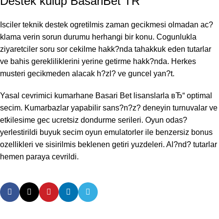
Destek kulup BasariBet TR
Isciler teknik destek ogretilmis zaman gecikmesi olmadan ac?
klama verin sorun durumu herhangi bir konu. Cogunlukla
ziyaretciler soru sor cekilme hakk?nda tahakkuk eden tutarlar
ve bahis gerekliliklerini yerine getirme hakk?nda. Herkes
musteri gecikmeden alacak h?zl? ve guncel yan?t.
Yasal cevrimici kumarhane Basari Bet lisanslarla вЂ“ optimal
secim. Kumarbazlar yapabilir sans?n?z? deneyin turnuvalar ve
etkilesime gec ucretsiz dondurme serileri. Oyun odas?
yerlestirildi buyuk secim oyun emulatorler ile benzersiz bonus
ozellikleri ve sisirilmis beklenen getiri yuzdeleri. Al?nd? tutarlar
hemen paraya cevrildi.