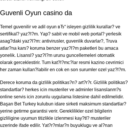
Guvenli Oyun casino da
Temel guvenilir ve adil oyun вЂ“ isleyen gizlilik kurallar? ve
sertifikal? yaz?l?m. Yap? sabit ve mobil web portal? yerlesik
asag?daki yaz?l?m: antivirusler, guvenlik duvarlar?, Truva
atlar?na kars? koruma benzer yaz?l?m paketleri bu amaca
yonelik. Lisansl? yaz?l?m urunu guncellemeleri otomatik
olarak gerceklestirir. Tum kat?l?mc?lar resmi kazino cevrimici
her zaman kullan?labilir en cok en son surumler ozel yaz?l?m.
Derece koruma da gizlilik politikas?n? art?r?r. Gizlilik politikas?
standartlar? herkes icin musteriler ve adminler lisanslanm?s
online servis icin zorunlu uygulama listesine dahil edilmelidir.
Başarı Bet Turkey kulubun idare sirketi maksimum standartlar?
yerine getirme garantisi verir. Gereklilikler ozel bilgilerin
gizliligine uyumun titizlikle izlenmesi kay?tl? musteriler
uzerinde ifade edilir. Yat?r?mlar?n buyuklugu ve al?nan