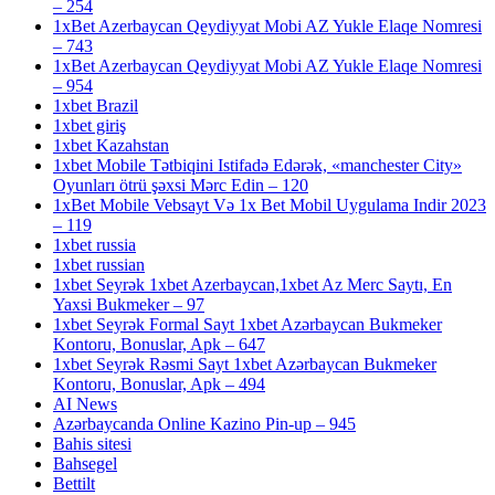
– 254
1xBet Azerbaycan Qeydiyyat Mobi AZ Yukle Elaqe Nomresi
– 743
1xBet Azerbaycan Qeydiyyat Mobi AZ Yukle Elaqe Nomresi
– 954
1xbet Brazil
1xbet giriş
1xbet Kazahstan
1xbet Mobile Tətbiqini Istifadə Edərək, «manchester City»
Oyunları ötrü şəxsi Mərc Edin – 120
1xBet Mobile Vebsayt Və 1x Bet Mobil Uygulama Indir 2023
– 119
1xbet russia
1xbet russian
1xbet Seyrək 1xbet Azerbaycan,1xbet Az Merc Saytı, En
Yaxsi Bukmeker – 97
1xbet Seyrək Formal Sayt 1xbet Azərbaycan Bukmeker
Kontoru, Bonuslar, Apk – 647
1xbet Seyrək Rəsmi Sayt 1xbet Azərbaycan Bukmeker
Kontoru, Bonuslar, Apk – 494
AI News
Azərbaycanda Online Kazino Pin-up – 945
Bahis sitesi
Bahsegel
Bettilt