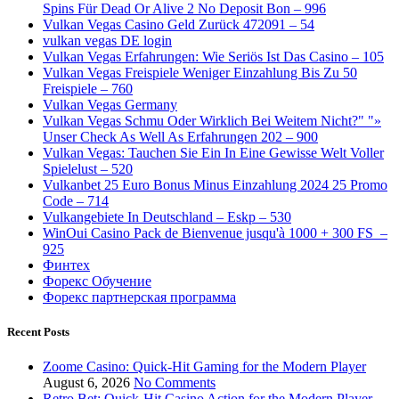
Spins Für Dead Or Alive 2 No Deposit Bon – 996
Vulkan Vegas Casino Geld Zurück 472091 – 54
vulkan vegas DE login
Vulkan Vegas Erfahrungen: Wie Seriös Ist Das Casino – 105
Vulkan Vegas Freispiele Weniger Einzahlung Bis Zu 50
Freispiele – 760
Vulkan Vegas Germany
Vulkan Vegas Schmu Oder Wirklich Bei Weitem Nicht?" "»
Unser Check As Well As Erfahrungen 202 – 900
Vulkan Vegas: Tauchen Sie Ein In Eine Gewisse Welt Voller
Spielelust – 520
Vulkanbet 25 Euro Bonus Minus Einzahlung 2024 25 Promo
Code – 714
Vulkangebiete In Deutschland – Eskp – 530
WinOui Casino Pack de Bienvenue jusqu'à 1000 + 300 FS ️ –
925
Финтех
Форекс Обучение
Форекс партнерская программа
Recent Posts
Zoome Casino: Quick‑Hit Gaming for the Modern Player
August 6, 2026
No Comments
Retro Bet: Quick‑Hit Casino Action for the Modern Player