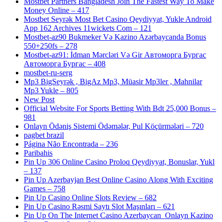
Mostbet Partners Bangladesh Join The Fastest Way To Make
Money Online – 417
Mostbet Seyrək Most Bet Casino Qeydiyyat, Yukle Android
App 162 Archives 11wickets Com – 121
Mostbet-az90 Bukmeker Və Kazino Azərbaycanda Bonus
550+250fs – 278
Mostbet-az91: İdman Mərcləri Və Gir Автоморга Бургас
Автоморга Бургас – 408
mostbet-ru-serg
Mp3 BigSeyrək , BigAz Mp3, Müasir Mp3ler , Mahnilar
Mp3 Yukle – 805
New Post
Official Website For Sports Betting With Bdt 25,000 Bonus –
981
Onlayn Ödəniş Sistemi Ödəmələr, Pul Köçürmələri – 720
pagbet brazil
Página Não Encontrada – 236
Paribahis
Pin Up 306 Online Casino Proloq Qeydiyyat, Bonuslar, Yukl
– 137
Pin Up Azerbayjan Best Online Casino Along With Exciting
Games – 758
Pin Up Casino Online Slots Review – 682
Pin Up Casino Rəsmi Saytı Slot Maşınları – 621
Pin Up On The Internet Casino Azerbaycan ️ Onlayn Kazino