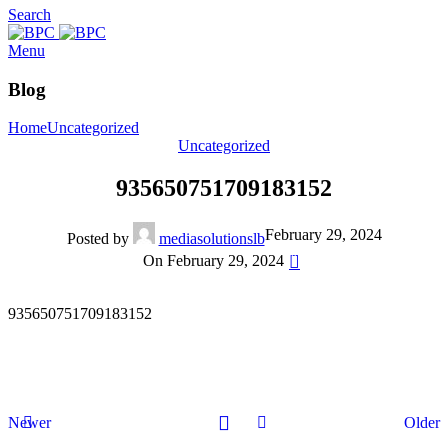
Search
Menu
Blog
Home
Uncategorized
Uncategorized
935650751709183152
February 29, 2024
Posted by
mediasolutionslb
0
On February 29, 2024
935650751709183152
Newer
Older