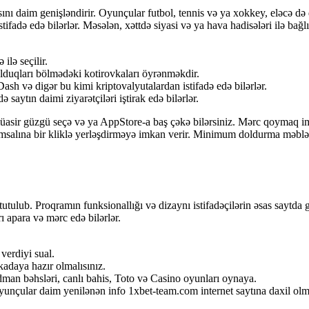
ı daim genişləndirir. Oyunçular futbol, ​​tennis və ya xokkey, eləcə də 
ifadə edə bilərlər. Məsələn, xəttdə siyasi və ya hava hadisələri ilə bağlı
ilə seçilir.
lduqları bölmədəki kotirovkaları öyrənməkdir.
sh və digər bu kimi kriptovalyutalardan istifadə edə bilərlər.
aytın daimi ziyarətçiləri iştirak edə bilərlər.
asir güzgü seçə və ya AppStore-a baş çəkə bilərsiniz. Mərc qoymaq imk
msalına bir kliklə yerləşdirməyə imkan verir. Minimum doldurma məbləğ
ulub. Proqramın funksionallığı və dizaynı istifadəçilərin əsas saytda 
 apara və mərc edə bilərlər.
verdiyi sual.
kadaya hazır olmalısınız.
man bəhsləri, canlı bahis, Toto və Casino oyunları oynaya.
nçular daim yenilənən info 1xbet-team.com internet saytına daxil olma