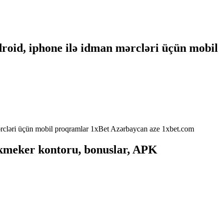
oid, iphone ilə idman mərcləri üçün mobi
cləri üçün mobil proqramlar 1xBet Azərbaycan aze 1xbet.com
kmeker kontoru, bonuslar, APK