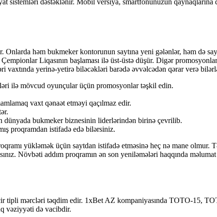
yat sistemləri dəstəklənir. Mobil versiya, smartfonunuzun qaynaqlarına d
. Onlarda həm bukmeker kontorunun saytına yeni gələnlər, həm də saytın
ya Çempionlar Liqasının başlaması ilə üst-üstə düşür. Digər promosyon
ri vaxtında yerinə-yetirə biləcəkləri barədə əvvəlcədən qərar verə bilərl
mləri ilə mövcud oyunçular üçün promosyonlar təşkil edin.
amamlamaq vaxt qənaət etməyi qaçılmaz edir.
ər.
n dünyada bukmeker biznesinin liderlərindən birinə çevrilib.
ş proqramdan istifadə edə bilərsiniz.
proqramı yükləmək üçün saytdan istifadə etməsinə heç nə mane olmur. T
lısınız. Növbəti addım proqramın ən son yeniləmələri haqqında məlumat 
tipli mərcləri təqdim edir. 1xBet AZ kompaniyasında TOTO-15, TOTO 
q vəziyyəti də vacibdir.