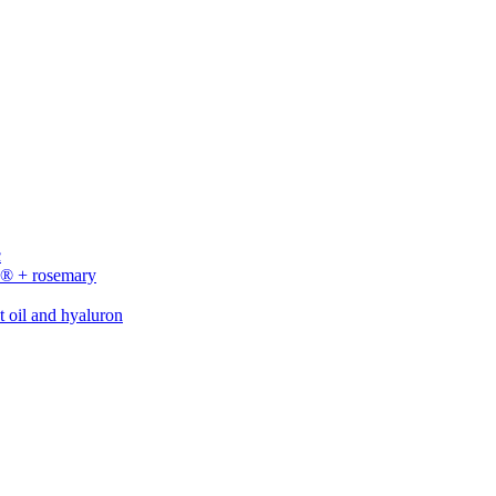
c
n® + rosemary
t oil and hyaluron