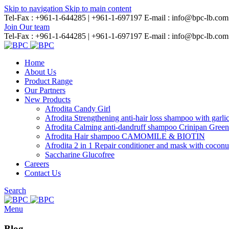
Skip to navigation
Skip to main content
Tel-Fax : +961-1-644285 | +961-1-697197
E-mail : info@bpc-lb.com
Join Our team
Tel-Fax : +961-1-644285 | +961-1-697197
E-mail : info@bpc-lb.com
Home
About Us
Product Range
Our Partners
New Products
Afrodita Candy Girl
Afrodita Strengthening anti-hair loss shampoo with garli
Afrodita Calming anti-dandruff shampoo Crinipan Gree
Afrodita Hair shampoo CAMOMILE & BIOTIN
Afrodita 2 in 1 Repair conditioner and mask with coconu
Saccharine Glucofree
Careers
Contact Us
Search
Menu
Blog