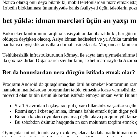
Nəticə olaraq onu deyə bilərik ki, mobil telefonlardan mərc etmək ist
1xbetin bloklanması ümumiyyətlə bahis fəaliyyəti üçün tələblərin pozul
bet yüklə: idman mərcləri üçün ən yaxşı 
Bukmeker kontorunun fərqli xüsusiyyəti ondan ibarətdir ki, hər gün m
olduqca dəyişkən olacaq. Asiya idman hadisələri və ya Afrika turnirlər
hər hansı dəyişiklik əmsallara dərhal təsir edəcək. Maç öncəsi kimi canl
Təhlükəsizlik infrastrukturunun köməyi ilə sayta tam qiymətləndirmə ilə d
ilə çox razıdırlar. Digər xarici saytlar kimi, 1xbet mərc saytı da Azə
Bet-də bonuslardan necə düzgün istifadə etmək olar?
Proqramı Android-də quraşdırmaqdan ötrü bukmeker kontorunun rəsmi 
naməlum mənbələrdən proqramları tətbiq etməsinə icazə verməlisiniz.
mövcud olan bütün üstünlüklərdən istifadə etməyə imkan verir. Bununla
Siz 1.5 avrodan başlayaraq pul çıxara bilərsiniz və şərtlər seçil
Rəsmi sayt 1xbet açılmırsa, idmana bahis etmək üçün digər yoll
Burada kazino oyunları oynamaq üçün əlavə proqram yükləməy
Bu səbəbdən özünüz haqqında ən son məlumatı təqdim etmək ç
Oyunçular futbol, ​​tennis və ya xokkey, eləcə də daha nadir idman növ