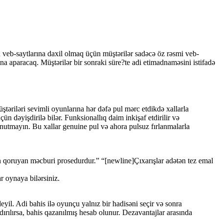
ü veb-saytlarına daxil olmaq üçün müştərilər sadəcə öz rəsmi veb-
ına aparacaq. Müştərilər bir sonraki süre?te adi etimadnaməsini istifadə
üştəriləri sevimli oyunlarına hər dəfə pul mərc etdikdə xallarla
ün dəyişdirilə bilər. Funksionallıq daim inkişaf etdirilir və
nutmayın. Bu xallar genuine pul və ahora pulsuz fırlanmalarla
ən qoruyan məcburi prosedurdur.” “[newline]Çıxarışlar adətən tez emal
 oynaya bilərsiniz.
il. Adi bahis ilə oyunçu yalnız bir hadisəni seçir və sonra
rılırsa, bahis qazanılmış hesab olunur. Dezavantajlar arasında