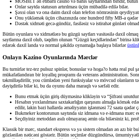
MOSBET ən etibarlı casino və bahis saytlarından biridir, bütün
Onlar saytda statusun artırılması üçün mübadilə edilə bilər.
Şəxsi olan və ona daim daxil olan telefon nömrəsinin qeydiyyatd
Onu yükləmək üçün cihazınızda one hundred fifty MB-a qədər b
Dəstək xidməti gecə-gündüz, fasiləsiz və istirahət günləri olmada
Bütün oyunlara və xidmətlərə bu güzgü saytları vasitəsilə daxil olmaq
saytlarına daxil olub, təqdim olunan “Güzgü keçidlərindən” birinə klikl
edərək daxil landa və normal şəkildə oynamağa başlaya bilərlər
üstün
Onlayn Kazino Oyunlarında Mərclər
Bu turnirlər tez-tez pulsuz spinlər, bonuslar və hoga?o hətta real pul ş
mükafatlandıran bir loyallıq proqramı da veterans administration. Sonra 
təkmilləşdirilir, you cümlədən yeni funksiyalar və mövcud olanların 
dəyişdirilə bilər ki, bu da oyunu daha maraqlı və sərfəli edir.
Bunu etmək üçün giriş düyməsinə klikləyin və “Şifrəni unutdum
Hesabın yoxlanılması saxtakarlığın qarşısını almağa kömək edən
edilir, lakin bəzi hallarda əməliyyatın işlənməsi 72 saata qədər ç
Bukmeker kontorunun saytında siz idmana və e-idmana mərc edə, 
Seçdiyiniz metoddan asılı olmayaraq əmin ola bilərsiniz ki, pr
Klassik bir mərc, standart ekspress və ya sistem olmadan ən azı bir b
gözlənilən nəticəni göstərir. Bütün seçimlər düzgündürsə, ümumiyyətlə