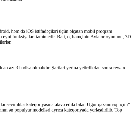
Android, həm də iOS istifadəçiləri üçün əlçatan mobil proqram
 eyni funksiyaları təmin edir. Bəli, o, həmçinin Aviator oyununu, 3D
ərlər.
 ən azı 3 hadisə olmalıdır. Şərtləri yerinə yetirdikdən sonra reward
lər sevimlilər kateqoriyasına əlavə edilə bilər. Uğur qazanmaq üçün”
ının ən populyar modelləri ayrıca kateqoriyada yerləşdirilib. Top