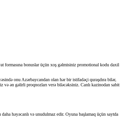
yat formasına bonuslar üçün xoş gəlmisiniz promotional kodu daxil
əsində onu Azərbaycandan olan hər bir istifadəçi quraşdıra bilər,
 və ən gəlirli proqnozları verə biləcəksiniz. Canlı kazinodan sabit
unu daha həyəcanlı və unudulmaz edir. Oyuna başlamaq üçün saytda