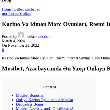
Home
mostbet azerbaijan
mostbet azerbaijan
Kazino Və Idman Mərc Oyunları, Rəsmi In
Posted by
mediasolutionslb
March 4, 2024
On November 21, 2022
0
Kazino Və Idman Mərc Oyunları, Rəsmi Internet Saytına Daxil Olm
Mostbet, Azərbaycanda Ən Yaxşı Onlayn K
Content
Mostbet Bonusları
Onlayn Kazino Oyunlarında Mərclər
Depozi̇tsi̇z Bonus
Mostbet Azerbaycanda Qeydiyyat 45