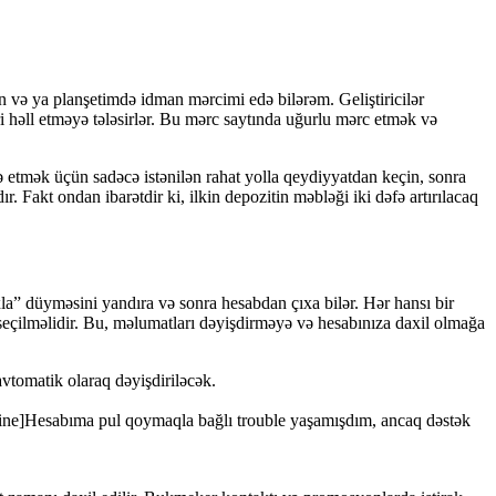
n və ya planşetimdə idman mərcimi edə bilərəm. Geliştiricilər
 həll etməyə tələsirlər. Bu mərc saytında uğurlu mərc etmək və
etmək üçün sadəcə istənilən rahat yolla qeydiyyatdan keçin, sonra
Fakt ondan ibarətdir ki, ilkin depozitin məbləği iki dəfə artırılacaq
a” düyməsini yandıra və sonra hesabdan çıxa bilər. Hər hansı bir
eçilməlidir. Bu, məlumatları dəyişdirməyə və hesabınıza daxil olmağa
vtomatik olaraq dəyişdiriləcək.
wline]Hesabıma pul qoymaqla bağlı trouble yaşamışdım, ancaq dəstək