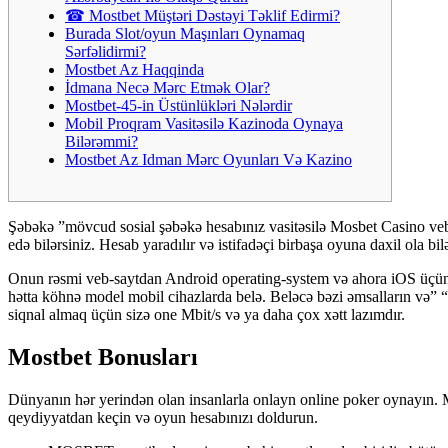
☎ Mostbet Müştəri Dəstəyi Təklif Edirmi?
Burada Slot/oyun Maşınları Oynamaq
Sərfəlidirmi?
Mostbet Az Haqqinda
İdmana Necə Mərc Etmək Olar?
Mostbet-45-in Üstünlükləri Nələrdir
Mobil Proqram Vasitəsilə Kazinoda Oynaya
Bilərəmmi?
Mostbet Az Idman Mərc Oyunları Və Kazino
Şəbəkə ”mövcud sosial şəbəkə hesabınız vasitəsilə Mosbet Casino veb 
edə bilərsiniz. Hesab yaradılır və istifadəçi birbaşa oyuna daxil ola bilə
Onun rəsmi veb-saytdan Android operating-system və ahora iOS üçün ola
hətta köhnə model mobil cihazlarda belə. Beləcə bəzi əmsalların və” “b
siqnal almaq üçün sizə one Mbit/s və ya daha çox xətt lazımdır.
Mostbet Bonusları
Dünyanın hər yerindən olan insanlarla onlayn online poker oynayın. 
qeydiyyatdan keçin və oyun hesabınızı doldurun.