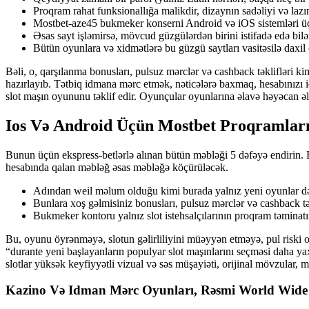
Proqram rahat funksionallığa malikdir, dizaynın sadəliyi və lazı
Mostbet-aze45 bukmeker konserni Android və iOS sistemləri üç
Əsas sayt işləmirsə, mövcud güzgülərdən birini istifadə edə bilə
Bütün oyunlara və xidmətlərə bu güzgü saytları vasitəsilə daxil 
Bəli, o, qarşılanma bonusları, pulsuz mərclər və cashback təklifləri ki
hazırlayıb. Tətbiq idmana mərc etmək, nəticələrə baxmaq, hesabınızı 
slot maşın oyununu təklif edir. Oyunçular oyunlarına əlavə həyəcan ə
Ios Və Android Üçün Mostbet Proqramlar
Bunun üçün ekspress-betlərlə alınan bütün məbləği 5 dəfəyə endirin. Ey
hesabında qalan məbləğ əsas məbləğə köçürüləcək.
Adından weil məlum olduğu kimi burada yalnız yeni oyunlar dər
Bunlara xoş gəlmisiniz bonusları, pulsuz mərclər və cashback təkl
Bukmeker kontoru yalnız slot istehsalçılarının proqram təminatın
Bu, oyunu öyrənməyə, slotun gəlirliliyini müəyyən etməyə, pul riski o
“durante yeni başlayanların populyar slot maşınlarını seçməsi daha yax
slotlar yüksək keyfiyyətli vizual və səs müşayiəti, orijinal mövzular, ma
Kazino Və Idman Mərc Oyunları, Rəsmi World Wide