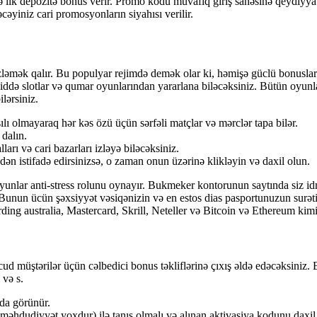
ilk depozitə bonus verir. Promo kodu müvafiq giriş sahəsinə qeydiyyat
cəyiniz cari promosyonların siyahısı verilir.
özləmək qalır. Bu populyar rejimdə demək olar ki, həmişə güclü bonusla
 çeşiddə slotlar və qumar oyunlarından yararlana biləcəksiniz. Bütün o
lərsiniz.
 olmayaraq hər kəs özü üçün sərfəli matçlar və mərclər tapa bilər.
dalın.
arı və cari bazarları izləyə biləcəksiniz.
dən istifadə edirsinizsə, o zaman onun üzərinə klikləyin və daxil olun.
 oyunlar anti-stress rolunu oynayır. Bukmeker kontorunun saytında siz 
 Bunun ücün şəxsiyyət vəsiqənizin və en estos dias pasportunuzun surəti
ng australia, Mastercard, Skrill, Neteller və Bitcoin və Ethereum kimi”
ud müştərilər üçün cəlbedici bonus təkliflərinə çıxış əldə edəcəksiniz
 və s.
da görünür.
 məhdudiyyət yoxdur) ilə tanış olmalı və alınan aktivasiya kodunu daxil 