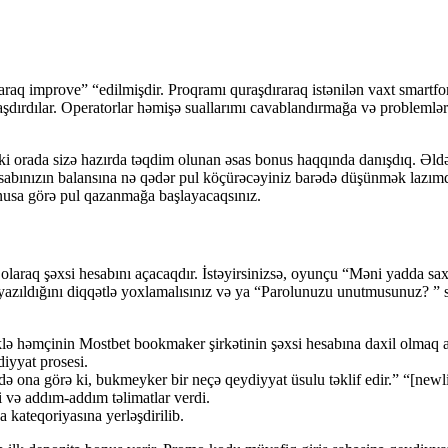
raq improve” “edilmişdir. Proqramı quraşdıraraq istənilən vaxt smartfo
dırdılar. Operatorlar həmişə suallarımı cavablandırmağa və problemləri
 orada sizə hazırda təqdim olunan əsas bonus haqqında danışdıq. Əldə 
bınızın balansına nə qədər pul köçürəcəyiniz barədə düşünmək lazımdır. 
nusa görə pul qazanmağa başlayacaqsınız.
araq şəxsi hesabını açacaqdır. İstəyirsinizsə, oyunçu “Məni yadda saxl
azıldığını diqqətlə yoxlamalısınız və ya “Parolunuzu unutmusunuz? ” s
əklə həmçinin Mostbet bookmaker şirkətinin şəxsi hesabına daxil olmaq a
iyyat prosesi.
də ona görə ki, bukmeyker bir neçə qeydiyyat üsulu təklif edir.” “[ne
 və addım-addım təlimatlar verdi.
ateqoriyasına yerləşdirilib.