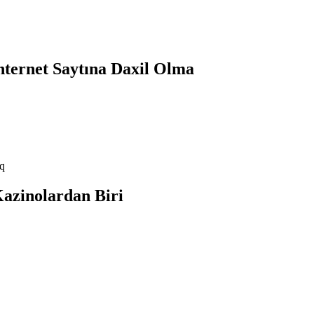
ternet Saytına Daxil Olma
aq
azinolardan Biri