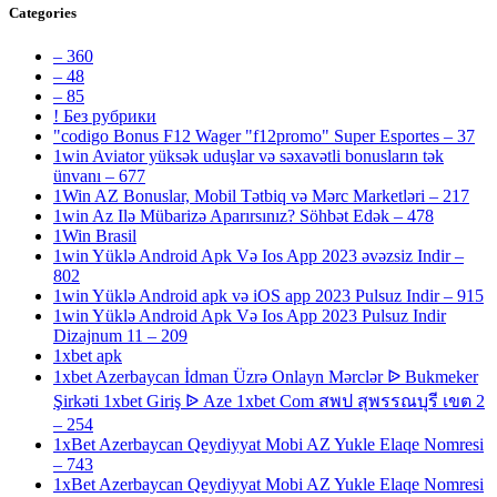
Categories
– 360
– 48
– 85
! Без рубрики
"codigo Bonus F12 Wager "f12promo" Super Esportes – 37
1win Aviator yüksək uduşlar və səxavətli bonusların tək
ünvanı – 677
1Win AZ Bonuslar, Mobil Tətbiq və Mərc Marketləri – 217
1win Az Ilə Mübarizə Aparırsınız? Söhbət Edək – 478
1Win Brasil
1win Yüklə Android Apk Və Ios App 2023 əvəzsiz Indir –
802
1win Yüklə Android apk və iOS app 2023 Pulsuz Indir – 915
1win Yüklə Android Apk Və Ios App 2023 Pulsuz Indir
Dizajnum 11 – 209
1xbet apk
1xbet Azerbaycan İdman Üzrə Onlayn Mərclər ᐉ Bukmeker
Şirkəti 1xbet Giriş ᐉ Aze 1xbet Com สพป สุพรรณบุรี เขต 2
– 254
1xBet Azerbaycan Qeydiyyat Mobi AZ Yukle Elaqe Nomresi
– 743
1xBet Azerbaycan Qeydiyyat Mobi AZ Yukle Elaqe Nomresi