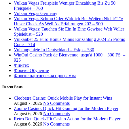
Vulkan Vegas Freispiele Weniger Einzahlung Bis Zu 50
Freispiele – 760
Vulkan Vegas Germany
Vulkan Vegas Schmu Oder Wirklich Bei Weitem Nicht?" "»
Unser Check As Well As Erfahrungen 202 – 900
Vulkan Vegas: Tauchen Sie Ein In Eine Gewisse Welt Voller
Spielelust – 520
Vulkanbet 25 Euro Bonus Minus Einzahlung 2024 25 Promo
Code – 714
Vulkangebiete In Deutschland – Eskp – 530
WinOui Casino Pack de Bienvenue jusqu'à 1000 + 300 FS ️ –
925
Финтех
Форекс Обучение
Форекс партнерская программа
Recent Posts
Cleobetra Casino: Quick Mobile Play for Instant Wins
August 7, 2026
No Comments
Zoome Casino: Quick‑Hit Gaming for the Modern Player
August 6, 2026
No Comments
Retro Bet: Quick‑Hit Casino Action for the Modern Player
August 6, 2026
No Comments