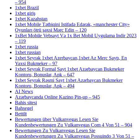
– 954
1xbet Brazil
1xbet giriş
1xbet Kazahstan
1xbet Mobile Tətbiqini Istifadə Edərək, «manchester City»
Oyunları ötrü şəxsi Mərc Edin – 120
1xBet Mobile Vebsayt Və 1x Bet Mobil Uygulama Indir 2023
– 119
1xbet russia
1xbet russian
1xbet Seyrək 1xbet Azerbaycan,1xbet Az Merc Saytı, En
Yaxsi Bukmeker – 97
1xbet Seyrək Formal Sayt 1xbet Azərbaycan Bukmeker
Kontoru, Bonuslar, Apk – 647
1xbet Seyrək Rəsmi Sayt 1xbet Azərbaycan Bukmeker
Kontoru, Bonuslar, Apk – 494
AI News
Azərbaycanda Online Kazino Pin-up – 945
Bahis sitesi
Bahsegel
Bettilt
Bewertungen über Vulkanvegas Lesen Sie
Kundenbewertungen Zu Vulkanvegas Com 4 Von 51 – 904
Bewertungen Zu Vulkanvegas Lesen Sie
Kundenbewertungen Zu Vulkanvegas Possuindo 3 Von 51 –