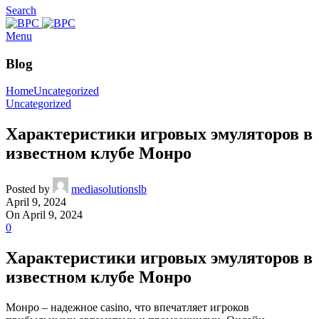
Search
Menu
Blog
Home
Uncategorized
Uncategorized
Характеристики игровых эмуляторов в
известном клубе Монро
Posted by
mediasolutionslb
April 9, 2024
On April 9, 2024
0
Характеристики игровых эмуляторов в
известном клубе Монро
Монро – надежное casino, что впечатляет игроков