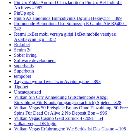
Pin Up Yüklə Android Cihazları üçün Pin Up Bet Indir 42
Archives – 987
PinUp apk
Pinup Az Haqqında Bilmədiyiniz Uğurlu Hekayələr – 399
Promocode Betmotion: Use Somosvip E Ganhe Até R$400 –
242
Rəsmi 1xBet mobi versiya girişi 1xBet mobile versiyası
Azərbaycan üçü – 352
Rokubet
Senim 2t
Sober living
Software development
superbahis
Superbetin
tempobet
Təyyarə oyunu 1win 1win Aviator game – 893
Tipobet
Uncategorized
Vulkan Sin City Anmeldung Gutscheincode Abzgl
Einzahlung Für Krauts (umgangssprachlich) Spieler – 828
Vulkan Vegas 50 Freispiele Bonus Ohne Einzahlung ️ 50 Free
Spins Für Dead Or Alive 2 No Deposit Bon – 996
Vulkan Vegas Casino Geld Zurück 472091 – 54
vulkan vegas DE login
Vulkan Vegas Erfahrungen: Wie Seriös Ist Das Casino – 105