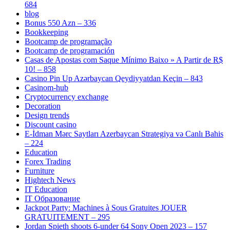
684
blog
Bonus 550 Azn – 336
Bookkeeping
Bootcamp de programação
Bootcamp de programación
Casas de Apostas com Saque Mínimo Baixo » A Partir de R$
10! – 858
Casino Pin Up Azərbaycan Qeydiyyatdan Keçin – 843
Casinom-hub
Cryptocurrency exchange
Decoration
Design trends
Discount casino
E-İdman Mərc Saytları Azerbaycan Strategiya və Canlı Bahis
– 224
Education
Forex Trading
Furniture
Hightech News
IT Education
IT Образование
Jackpot Party: Machines à Sous Gratuites JOUER
GRATUITEMENT – 295
Jordan Spieth shoots 6-under 64 Sony Open 2023 – 157