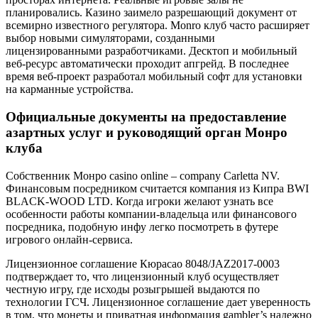
планировались. Казино заимело разрешающий документ от
всемирно известного регулятора. Monro клуб часто расширяет
выбор новыми симуляторами, созданными
лицензированными разработчиками. Десктоп и мобильный
веб-ресурс автоматически проходит апгрейд. В последнее
время веб-проект разработал мобильный софт для установки
на карманные устройства.
Официальные документы на предоставление
азартных услуг и руководящий орган Монро
клуба
Собственник Монро casino online – company Carletta NV.
Финансовым посредником считается компания из Кипра BWI
BLACK-WOOD LTD. Когда игроки желают узнать все
особенности работы компании-владельца или финансового
посредника, подобную инфу легко посмотреть в футере
игрового онлайн-сервиса.
Лицензионное соглашение Кюрасао 8048/JAZ2017-0003
подтверждает то, что лицензионный клуб осуществляет
честную игру, где исходы розыгрышей выдаются по
технологии ГСЧ. Лицензионное соглашение дает уверенность
в том, что монеты и приватная информация gambler’s надежно