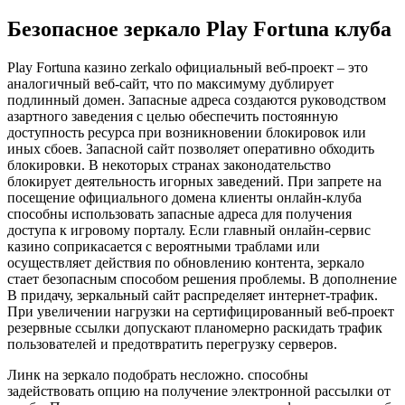
Безопасное зеркало Play Fortuna клуба
Play Fortuna казино zerkalo официальный веб-проект – это
аналогичный веб-сайт, что по максимуму дублирует
подлинный домен. Запасные адреса создаются руководством
азартного заведения с целью обеспечить постоянную
доступность ресурса при возникновении блокировок или
иных сбоев. Запасной сайт позволяет оперативно обходить
блокировки. В некоторых странах законодательство
блокирует деятельность игорных заведений. При запрете на
посещение официального домена клиенты онлайн-клуба
способны использовать запасные адреса для получения
доступа к игровому порталу. Если главный онлайн-сервис
казино соприкасается с вероятными траблами или
осуществляет действия по обновлению контента, зеркало
стает безопасным способом решения проблемы. В дополнение
В придачу, зеркальный сайт распределяет интернет-трафик.
При увеличении нагрузки на сертифицированный веб-проект
резервные ссылки допускают планомерно раскидать трафик
пользователей и предотвратить перегрузку серверов.
Линк на зеркало подобрать несложно. способны
задействовать опцию на получение электронной рассылки от