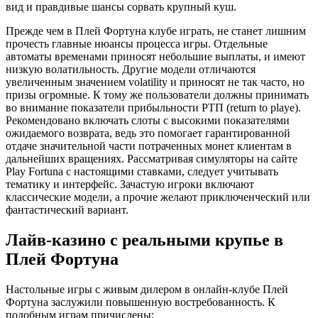
вид и правдивые шансы сорвать крупный куш.
Прежде чем в Плей Фортуна клубе играть, не станет лишним
прочесть главные нюансы процесса игры. Отдельные
автоматы временами приносят небольшие выплаты, и имеют
низкую волатильность. Другие модели отличаются
увеличенным значением volatility и приносят не так часто, но
призы огромные. К тому же пользователи должны принимать
во внимание показатели прибыльности РТП (return to playe).
Рекомендовано включать слоты с высокими показателями
ожидаемого возврата, ведь это помогает гарантированной
отдаче значительной части потраченных монет клиентам в
дальнейших вращениях. Рассматривая симуляторы на сайте
Play Fortuna с настоящими ставками, следует учитывать
тематику и интерфейс. Зачастую игроки включают
классические модели, а прочие желают приключенческий или
фантастический вариант.
Лайв-казино с реальными крупье в
Плей Фортуна
Настольные игры с живым дилером в онлайн-клубе Плей
Фортуна заслужили повышенную востребованность. К
подобным играм причислены: