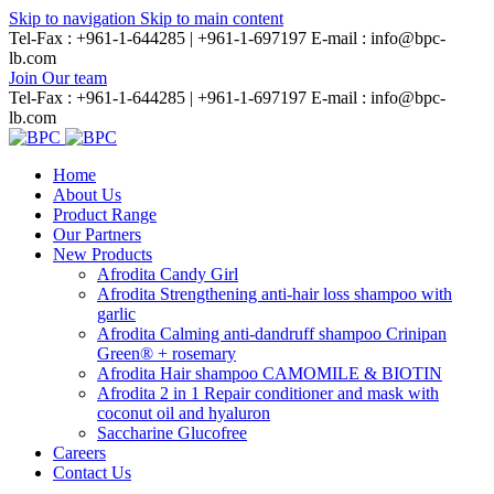
Skip to navigation
Skip to main content
Tel-Fax : +961-1-644285 | +961-1-697197
E-mail : info@bpc-
lb.com
Join Our team
Tel-Fax : +961-1-644285 | +961-1-697197
E-mail : info@bpc-
lb.com
Home
About Us
Product Range
Our Partners
New Products
Afrodita Candy Girl
Afrodita Strengthening anti-hair loss shampoo with
garlic
Afrodita Calming anti-dandruff shampoo Crinipan
Green® + rosemary
Afrodita Hair shampoo CAMOMILE & BIOTIN
Afrodita 2 in 1 Repair conditioner and mask with
coconut oil and hyaluron
Saccharine Glucofree
Careers
Contact Us