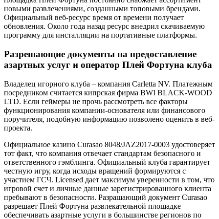
новыми развлечениями, созданными топовыми брендами.
Официальный веб-ресурс время от времени получает
обновления. Около года назад ресурс внедрил скачиваемую
программу для инсталляции на портативные платформы.
Разрешающие документы на предоставление
азартных услуг и оператор Плей Фортуна клуба
Владелец игорного клуба – компания Carletta NV. Платежным
посредником считается кипрская фирма BWI BLACK-WOOD
LTD. Если геймеры не прочь рассмотреть все факторы
функционирования компании-основателя или финансового
поручителя, подобную информацию позволено оценить в веб-
проекта.
Официальное казино Curasao 8048/JAZ2017-0003 удостоверяет
тот факт, что компания отвечает стандартам безопасного и
ответственного гэмблинга. Официальный клуба гарантирует
честную игру, когда исходы вращений формируются с
участием ГСЧ. Licensed дает максимум уверенности в том, что
игровой счет и личные данные зарегистрированного клиента
пребывают в безопасности. Разрашающий документ Curasao
разрешает Плей Фортуна развлекательной площадке
обеспечивать азартные услуги в большинстве регионов по