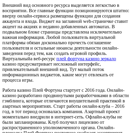
Внешний вид основного ресурса выделяется легкостью в
восприятии. Все главные функции позиционируются штатно:
вверху онлайн-сервиса размещены функции для создания
аккаунта и входа. Виджет на заглавной web-страничке ставит
акцент на акциях и недавно добавленных автоматах. В
подвальном блоке страницы представлена исключительно
важная информация. Любой пользователь виртуальной
платформы обязан досконально прочесть соглашение
пользователя и остальные нюансы деятельности онлайн-
заведения перед тем, как создать игровой профиль.
Виртуальныйа веб-ресурс
плей фортуна казино зеркало
казино предусматривает несложный интерфейс,
привлекательный внешний вид. Тут малый поток
информационных виджетов, какие могут отвлекать от
процесса игры.
Работа казино Плей Фортуна стартует с 2016 года. Онлайн-
казино разработано продвинутыми разработчиками в области
гэмблинга, которые отличаются внушительной практикой в
азартных мероприятиях. Старт работы онлайн-клуба – 2016
год, в тот период основалась компания. Азартный проект
моментально внедрили в интернет-сеть. Офлайн-клубы не
были запланированы. Клуб получил лицензию от
распространенного уполномоченного органа. Онлайн-
площадка Плей Фортуна постоянно снабжает ассортимент