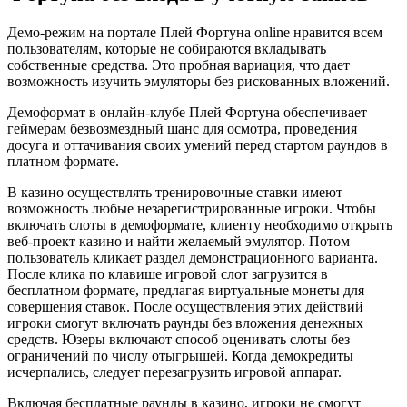
Демо-режим на портале Плей Фортуна online нравится всем
пользователям, которые не собираются вкладывать
собственные средства. Это пробная вариация, что дает
возможность изучить эмуляторы без рискованных вложений.
Демоформат в онлайн-клубе Плей Фортуна обеспечивает
геймерам безвозмездный шанс для осмотра, проведения
досуга и оттачивания своих умений перед стартом раундов в
платном формате.
В казино осуществлять тренировочные ставки имеют
возможность любые незарегистрированные игроки. Чтобы
включать слоты в демоформате, клиенту необходимо открыть
веб-проект казино и найти желаемый эмулятор. Потом
пользователь кликает раздел демонстрационного варианта.
После клика по клавише игровой слот загрузится в
бесплатном формате, предлагая виртуальные монеты для
совершения ставок. После осуществления этих действий
игроки смогут включать раунды без вложения денежных
средств. Юзеры включают способ оценивать слоты без
ограничений по числу отыгрышей. Когда демокредиты
исчерпались, следует перезагрузить игровой аппарат.
Включая бесплатные раунды в казино, игроки не смогут