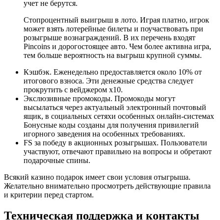
учет не берутся.
Стопроцентный выигрыш в лото. Играя платно, игрок
может взять лотерейные билеты и поучаствовать при
розыгрыше вознаграждений. В их перечень входят
Pincoins и дорогостоящее авто. Чем более активна игра,
тем больше вероятность на выгрыш крупной суммы.
Кэшбэк. Еженедельно предоставляется около 10% от
итогового взноса. Эти денежные средства следует
прокрутить с вейджером х10.
Экслюзивные промокоды. Промокоды могут
высылаться через актуальный электронный почтовый
ящик, в социальных сетяхи особенных онлайн-системах
Бонусные коды созданы для получения привилегий
игорного заведения на особенных требованиях.
FS за победу в акционных розыгрышах. Пользователи
участвуют, отвечают правильно на вопросы и обретают
подарочные спины.
Всякий казино подарок имеет свои условия отыгрыша.
Желательно внимательно просмотреть действующие правила
и критерии перед стартом.
Техническая поддержка и контакты