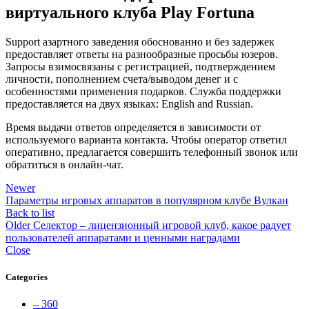
виртуального клуба Play Fortuna
Support азартного заведения обоснованно и без задержек
предоставляет ответы на разнообразные просьбы юзеров.
Запросы взимосвязаны с регистрацией, подтверждением
личности, пополнением счета/выводом денег и с
особенностями применения подарков. Служба поддержки
предоставляется на двух языках: English and Russian.
Время выдачи ответов определяется в зависимости от
используемого варианта контакта. Чтобы оператор ответил
оперативно, предлагается совершить телефонный звонок или
обратиться в онлайн-чат.
Newer
Параметры игровых аппаратов в популярном клубе Вулкан
Back to list
Older
Селектор – лицензионный игровой клуб, какое радует
пользователей аппаратами и ценными наградами
Close
Categories
– 360