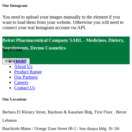
Our Instagram
You need to upload your images manually to the element if you
want to load them from your website. Otherwise you will need to
connect your real Instagram account via API.
Beirut Pharmaceutical Company SARL - Medicines, Dietery,
Supplements, Dermo Cosmetics.
Quick Links
Home
VIEW MORE
About Us
Product Range
Our Partners
Careers
Contact Us
Our Locations
Bechara El Khoury Street, Baydoun & Kanafani Bldg. First Floor , Beirut
Lebanon
Bauchrieh-Maten / Orange Zone Street 08-2 / bou shaaya bldg. flr 1th