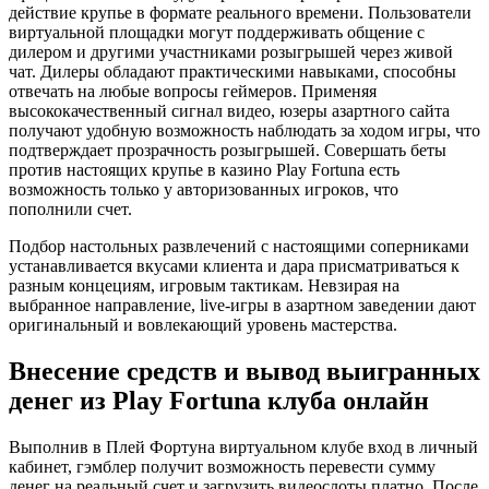
действие крупье в формате реального времени. Пользователи
виртуальной площадки могут поддерживать общение с
дилером и другими участниками розыгрышей через живой
чат. Дилеры обладают практическими навыками, способны
отвечать на любые вопросы геймеров. Применяя
высококачественный сигнал видео, юзеры азартного сайта
получают удобную возможность наблюдать за ходом игры, что
подтверждает прозрачность розыгрышей. Совершать беты
против настоящих крупье в казино Play Fortuna есть
возможность только у авторизованных игроков, что
пополнили счет.
Подбор настольных развлечений с настоящими соперниками
устанавливается вкусами клиента и дара присматриваться к
разным концециям, игровым тактикам. Невзирая на
выбранное направление, live-игры в азартном заведении дают
оригинальный и вовлекающий уровень мастерства.
Внесение средств и вывод выигранных
денег из Play Fortuna клуба онлайн
Выполнив в Плей Фортуна виртуальном клубе вход в личный
кабинет, гэмблер получит возможность перевести сумму
денег на реальный счет и загрузить видеослоты платно. После