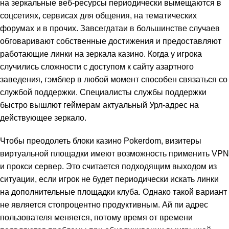
на зеркальные веб-ресурсы периодически вымещаются в
соцсетиях, сервисах для общения, на тематических
форумах и в прочих. Завсегдатаи в большинстве случаев
обговаривают собственные достижения и предоставляют
работающие линки на зеркала казино. Когда у игрока
случились сложности с доступом к сайту азартного
заведения, гэмблер в любой момент способен связаться со
службой поддержки. Специалисты службы поддержки
быстро вышлют геймерам актуальный Урл-адрес на
действующее зеркало.
Чтобы преодолеть блоки казино Pokerdom, визитеры
виртуальной площадки имеют возможность применить VPN
и прокси сервер. Это считается подходящим выходом из
ситуации, если игрок не будет периодически искать линки
на дополнительные площадки клуба. Однако такой вариант
не является стопроцентно продуктивным. Ай пи адрес
пользователя меняется, потому время от времени