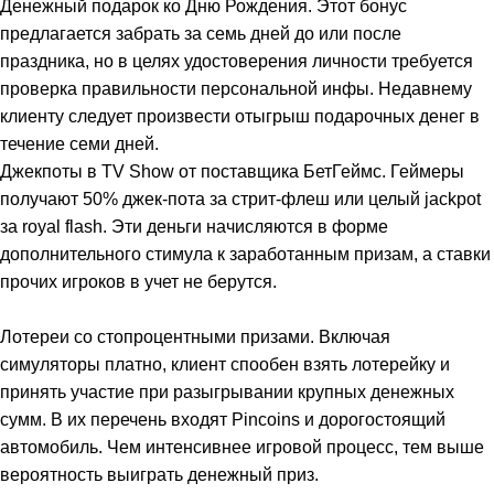
Денежный подарок ко Дню Рождения. Этот бонус
предлагается забрать за семь дней до или после
праздника, но в целях удостоверения личности требуется
проверка правильности персональной инфы. Недавнему
клиенту следует произвести отыгрыш подарочных денег в
течение семи дней.
Джекпоты в TV Show от поставщика БетГеймс. Геймеры
получают 50% джек-пота за стрит-флеш или целый jackpot
за royal flash. Эти деньги начисляются в форме
дополнительного стимула к заработанным призам, а ставки
прочих игроков в учет не берутся.
Лотереи со стопроцентными призами. Включая
симуляторы платно, клиент спообен взять лотерейку и
принять участие при разыгрывании крупных денежных
сумм. В их перечень входят Pincoins и дорогостоящий
автомобиль. Чем интенсивнее игровой процесс, тем выше
вероятность выиграть денежный приз.