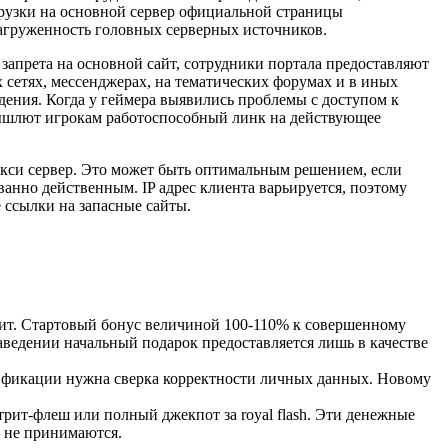
грузки на основной сервер официальной страницы
загруженность головных серверных источников.
 запрета на основной сайт, сотрудники портала предоставляют
сетях, мессенджерах, на тематических форумах и в иных
ения. Когда у геймера выявились проблемы с доступом к
вышлют игрокам работоспособный линк на действующее
окси сервер. Это может быть оптимальным решением, если
анно действенным. IP адрес клиента варьируется, поэтому
 ссылки на запасные сайты.
зит. Стартовый бонус величиной 100-110% к совершенному
аведении начальный подарок предоставляется лишь в качестве
нтификации нужна сверка корректности личных данных. Новому
рит-флеш или полный джекпот за royal flash. Эти денежные
т не принимаются.