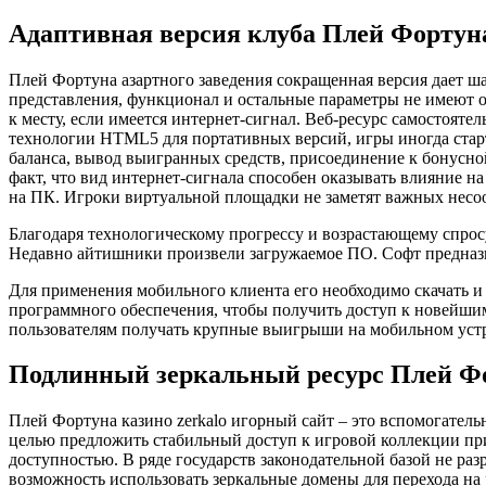
Адаптивная версия клуба Плей Фортун
Плей Фортуна азартного заведения сокращенная версия дает ш
представления, функционал и остальные параметры не имеют о
к месту, если имеется интернет-сигнал. Веб-ресурс самостояте
технологии HTML5 для портативных версий, игры иногда стар
баланса, вывод выигранных средств, присоединение к бонусно
факт, что вид интернет-сигнала способен оказывать влияние 
на ПК. Игроки виртуальной площадки не заметят важных несоот
Благодаря технологическому прогрессу и возрастающему спросу
Недавно айтишники произвели загружаемое ПО. Софт предназн
Для применения мобильного клиента его необходимо скачать и
программного обеспечения, чтобы получить доступ к новейши
пользователям получать крупные выигрыши на мобильном уст
Подлинный зеркальный ресурс Плей Фо
Плей Фортуна казино zerkalo игорный сайт – это вспомогател
целью предложить стабильный доступ к игровой коллекции при
доступностью. В ряде государств законодательной базой не ра
возможность использовать зеркальные домены для перехода на 