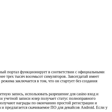
ьный портал функционирует в соответствии с официальными
ее трех тысяч восемьсот симуляторов. Завсегдатай имеет
ежима заключается в том, что он стартует без создания
тную запись, использовать разрешение для casino вход и
и учетной записи юзер получает статус полноправного
получают награды по окончанию простой регистрации и
и предлагается скачиваемое ПО для девайсов Android. Если у