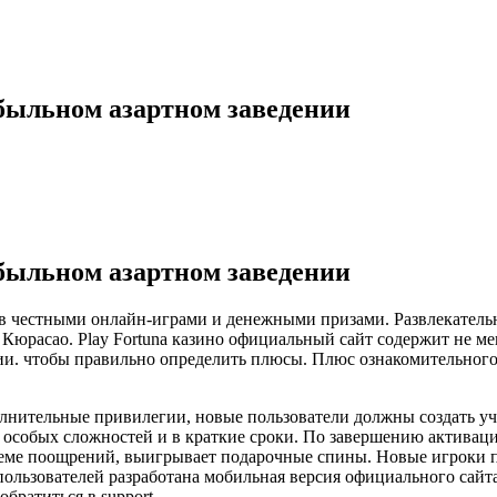
быльном азартном заведении
быльном азартном заведении
ров честными онлайн-играми и денежными призами. Развлекател
юрасао. Play Fortuna казино официальный сайт содержит не мен
и. чтобы правильно определить плюсы. Плюс ознакомительного р
лнительные привилегии, новые пользователи должны создать уче
 особых сложностей и в краткие сроки. По завершению активаци
теме поощрений, выигрывает подарочные спины. Новые игроки 
льзователей разработана мобильная версия официального сайта 
братиться в support.