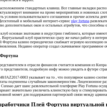
сположением стандартных клавиш. Все главные вкладки распола
 актуализирует внимание на промо мероприятиях и новинках сл
ть условия пользовательского соглашения и прочие аспекты де
. Десктопный и мобильный интернет-сервис
play fortuna
развлекат
во дополнительных окон и остальных атрибутов, что способны о
й клуб основан знатоками в индустрии гэмблинга, которые имеют
ма. Виртуальный клуб практически сразу же начал работу в инте
ей Фортуна казино периодически снабжает игровую коллекцию
бновления. Недавно оператор создал скачиваемое программное о
 Фортуна
Представителем в отрасли финансов считается компания из Ки
го представителя, подробную инфу можно увидеть в футере стр
8/JAZ2017-0003 указывает на то , что популярное казино соотв
ьтаты подчинены случайным закономерностям. Лицензионное разр
urasao дает шанс развлекательной платформе Play Fortuna осущ
ариант значительно увеличить клиенсткую базу и стимулировать 
основной момет для поддержания партнерской связи между админа
азработчики Плей Фортуна виртуальной