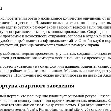
а
анс посетителям брать максимальное количество ощущений от иг
тличий от десктопа. Недавние пользователи казино получают в
льно адаптируется к размеру экрана мобайл телефона или планше
туют оперативнее, чем в десктопном приложении. Сокращенная 
й программе и возможность отправлять запросы в отдел клиентс
на удобство пребывания на официальном сайте. Онлайн-клуб в по
ветствий, разница заключается только в размерах экрана.
, мобильная версия продолжает улучшаться, создавая пользоват
ачен для повышения комфорта мобильной игры с превосходным к
 провести установку на смартфон или планшет. Клиенты казино
м настройкам либо слотам-новинкам. Мобильный клиент дарит у
ройстве. Приложение возможно инсталлировать на девайсы Анд
ртуна азартного заведения
ьный портал, что полноценно клонирует основной ресурс. Резер
 наличии недоступности или прочих технических неполадок. Зе
зрешается заниматься азартной деятельностью. При ограничител
развлекательный сайт. Когда официальный site клуба сталкивает