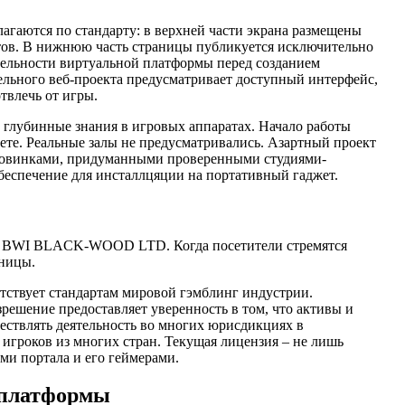
гаются по стандарту: в верхней части экрана размещены
отов. В нижнюю часть страницы публикуется исключительно
ятельности виртуальной платформы перед созданием
ельного веб-проекта предусматривает доступный интерфейс,
твлечь от игры.
 глубинные знания в игровых аппаратах. Начало работы
рнете. Реальные залы не предусматривались. Азартный проект
 новинками, придуманными проверенными студиями-
беспечение для инсталлцяции на портативный гаджет.
пра BWI BLACK-WOOD LTD. Когда посетители стремятся
аницы.
етствует стандартам мировой гэмблинг индустрии.
ешение предоставляет уверенность в том, что активы и
ествлять деятельность во многих юрисдикциях в
игроков из многих стран. Текущая лицензия – не лишь
ми портала и его геймерами.
 платформы