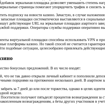
Вдобавок зеркальная площадка дозволяет уменьшить степень на
 зеркальные страницы помогают упорядочить трафик и снизить 
тить подписку на новости казино. Зачастую, в случае наложения
запасные площадки систематически выставляются в социальных 
ишут действующие URL на зеркальные площадки азартного завед
о службой поддержки. Операторы службы поддержки оперативно 
клиенты виртуальной площадки способны использовать VPN и пр
ные платформы казино. Но такой способ не считается гарантиров
ойти подобные ситуации, целесообразно привлекать действующие
азино
жество бонусных предложений. В их число входят:
ей, что не так давно открыли личный кабинет и пополнили депо
ичными порциями на протяжении нескольких дней. В азартном з
 забрать за 7 дней до или после торжества, однако в целях иде
одной недели.
Посетители получают пятьдесят процентов вознаграждения за ст
 накопленным вознаграждениям, а беты других участников в уче