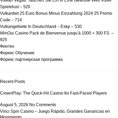
Vulkan Vegas: Tauchen Sie Ein In Eine Gewisse Welt Voller
Spielelust – 520
Vulkanbet 25 Euro Bonus Minus Einzahlung 2024 25 Promo
Code – 714
Vulkangebiete In Deutschland – Eskp – 530
WinOui Casino Pack de Bienvenue jusqu'à 1000 + 300 FS ️ –
925
Финтех
Форекс Обучение
Форекс партнерская программа
Recent Posts
CrownPlay: The Quick‑Hit Casino for Fast‑Paced Players
August 5, 2026
No Comments
Vinci Spin Casino – Juego Rápido, Grandes Ganancias en
Movimiento