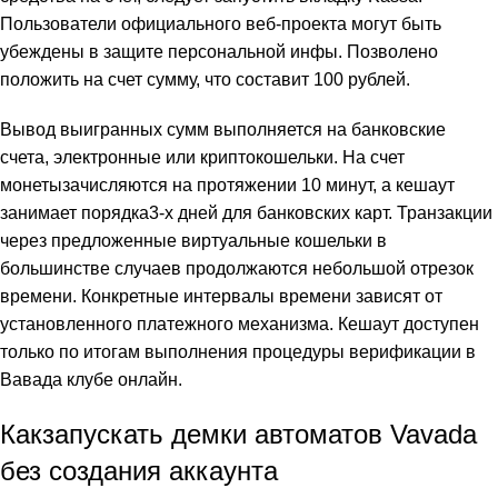
Пользователи официального веб-проекта могут быть
убеждены в защите персональной инфы. Позволено
положить на счет сумму, что составит 100 рублей.
Вывод выигранных сумм выполняется на банковские
счета, электронные или криптокошельки. На счет
монетызачисляются на протяжении 10 минут, а кешаут
занимает порядка3-х дней для банковских карт. Транзакции
через предложенные виртуальные кошельки в
большинстве случаев продолжаются небольшой отрезок
времени. Конкретные интервалы времени зависят от
установленного платежного механизма. Кешаут доступен
только по итогам выполнения процедуры верификации в
Вавада клубе онлайн.
Какзапускать демки автоматов Vavada
без создания аккаунта