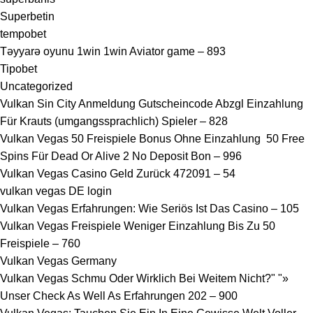
Superbetin
tempobet
Təyyarə oyunu 1win 1win Aviator game – 893
Tipobet
Uncategorized
Vulkan Sin City Anmeldung Gutscheincode Abzgl Einzahlung
Für Krauts (umgangssprachlich) Spieler – 828
Vulkan Vegas 50 Freispiele Bonus Ohne Einzahlung ️ 50 Free
Spins Für Dead Or Alive 2 No Deposit Bon – 996
Vulkan Vegas Casino Geld Zurück 472091 – 54
vulkan vegas DE login
Vulkan Vegas Erfahrungen: Wie Seriös Ist Das Casino – 105
Vulkan Vegas Freispiele Weniger Einzahlung Bis Zu 50
Freispiele – 760
Vulkan Vegas Germany
Vulkan Vegas Schmu Oder Wirklich Bei Weitem Nicht?" "»
Unser Check As Well As Erfahrungen 202 – 900