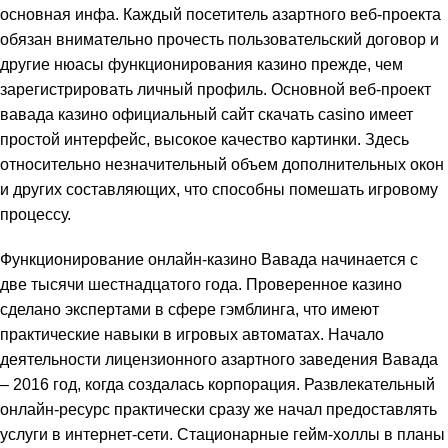
основная инфа. Каждый посетитель азартного веб-проекта
обязан внимательно прочесть пользовательский договор и
другие нюасы функционирования казино прежде, чем
зарегистрировать личный профиль. Основной веб-проект
вавада казино официальный сайт скачать
casino имеет
простой интерфейс, высокое качество картинки. Здесь
относительно незначительный объем дополнительных окон
и других составляющих, что способны помешать игровому
процессу.
Функционирование онлайн-казино Вавада начинается с
две тысячи шестнадцатого года. Проверенное казино
сделано экспертами в сфере гэмблинга, что имеют
практические навыки в игровых автоматах. Начало
деятельности лицензионного азартного заведения Вавада
– 2016 год, когда создалась корпорация. Развлекательный
онлайн-ресурс практически сразу же начал предоставлять
услуги в интернет-сети. Стационарные гейм-холлы в планы