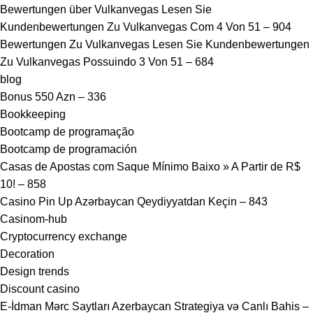
Bewertungen über Vulkanvegas Lesen Sie
Kundenbewertungen Zu Vulkanvegas Com 4 Von 51 – 904
Bewertungen Zu Vulkanvegas Lesen Sie Kundenbewertungen
Zu Vulkanvegas Possuindo 3 Von 51 – 684
blog
Bonus 550 Azn – 336
Bookkeeping
Bootcamp de programação
Bootcamp de programación
Casas de Apostas com Saque Mínimo Baixo » A Partir de R$
10! – 858
Casino Pin Up Azərbaycan Qeydiyyatdan Keçin – 843
Casinom-hub
Cryptocurrency exchange
Decoration
Design trends
Discount casino
E-İdman Mərc Saytları Azerbaycan Strategiya və Canlı Bahis –