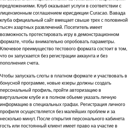
предложениями. Клуб оказывает услуги в соответствии с
лицензионным соглашением юрисдикции Curacao. Вавада
клуба официальный сайт вмещает свыше трех с половиной
тысяч азартных развлечений. Посетитель имеет
возможность протестировать игру в демонстрационном
формате, чтобы внимательно опробовать параметры.
Ключевое преимущество тестового формата состоит в том,
что он запускается без регистрации аккаунта и без
пополнения счета.
Чтобы запускать слоты в платном формате и участвовать в
бонусной программе, новые юзеры должны создать
персональный профиль, пройти авторизацию в
виртуальном клубе и в полном объеме указать личную
информацию в специальных графах. Регистрация личного
профиля осуществляется без малейших проблем и за
несколько минут. После открытия персонального кабинета
гость или постоянный клиент имеет право на участие в