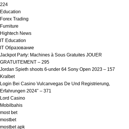
224
Education
Forex Trading
Furniture
Hightech News
IT Education
IT Образование
Jackpot Party: Machines à Sous Gratuites JOUER
GRATUITEMENT – 295
Jordan Spieth shoots 6-under 64 Sony Open 2023 – 157
Kralbet
Login Bei Casino Vulcanvegas De Und Registrierung,
Erfahrungen 2024" – 371
Lord Casino
Mobilbahis
most bet
mostbet
mostbet apk