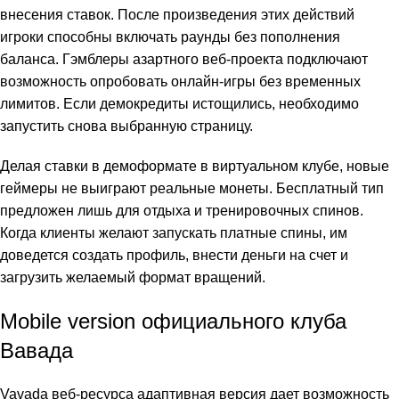
внесения ставок. После произведения этих действий
игроки способны включать раунды без пополнения
баланса. Гэмблеры азартного веб-проекта подключают
возможность опробовать онлайн-игры без временных
лимитов. Если демокредиты истощились, необходимо
запустить снова выбранную страницу.
Делая ставки в демоформате в виртуальном клубе, новые
геймеры не выиграют реальные монеты. Бесплатный тип
предложен лишь для отдыха и тренировочных спинов.
Когда клиенты желают запускать платные спины, им
доведется создать профиль, внести деньги на счет и
загрузить желаемый формат вращений.
Mobile version официального клуба
Вавада
Vavada веб-ресурса адаптивная версия дает возможность