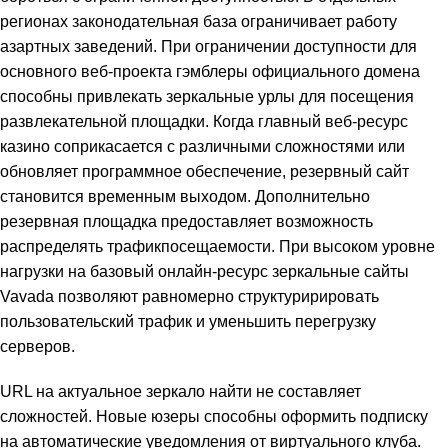
регионах законодательная база ограничивает работу
азартных заведений. При ограничении доступности для
основного веб-проекта гэмблеры официального домена
способны привлекать зеркальные урлы для посещения
развлекательной площадки. Когда главный веб-ресурс
казино соприкасается с различными сложностями или
обновляет программное обеспечение, резервный сайт
становится временным выходом. Дополнительно
резервная площадка предоставляет возможность
распределять трафикпосещаемости. При высоком уровне
нагрузки на базовый онлайн-ресурс зеркальные сайты
Vavada позволяют равномерно структуририровать
пользовательский трафик и уменьшить перегрузку
серверов.
URL на актуальное зеркало найти не составляет
сложностей. Новые юзеры способны оформить подписку
на автоматические уведомления от виртуального клуба.