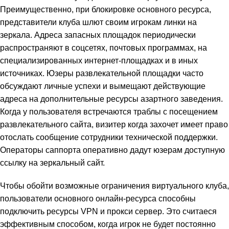
Преимущественно, при блокировке основного ресурса,
представители клуба шлют своим игрокам линки на
зеркала. Адреса запасных площадок периодически
распространяют в соцсетях, почтовых программах, на
специализированных интернет-площадках и в иных
источниках. Юзеры развлекательной площадки часто
обсуждают личные успехи и вымещают действующие
адреса на дополнительные ресурсы азартного заведения.
Когда у пользователя встречаются траблы с посещением
развлекательного сайта, визитер когда захочет имеет право
отослать сообщение сотрудники технической поддержки.
Операторы саппорта оперативно дадут юзерам доступную
ссылку на зеркальный сайт.
Чтобы обойти возможные ограничения виртуального клуба,
пользователи основного онлайн-ресурса способны
подключить ресурсы VPN и прокси сервер. Это считаеся
эффективным способом, когда игрок не будет постоянно