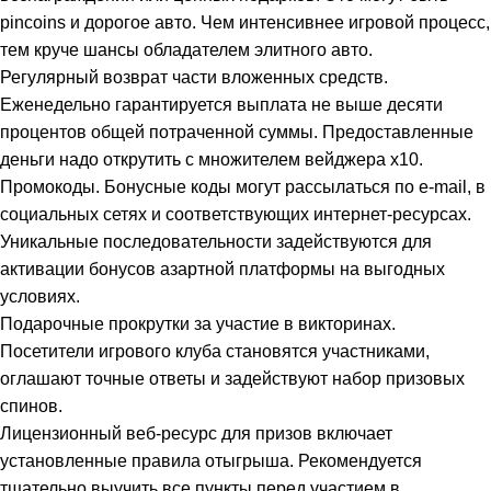
pincoins и дорогое авто. Чем интенсивнее игровой процесс,
тем круче шансы обладателем элитного авто.
Регулярный возврат части вложенных средств.
Еженедельно гарантируется выплата не выше десяти
процентов общей потраченной суммы. Предоставленные
деньги надо открутить с множителем вейджера х10.
Промокоды. Бонусные коды могут рассылаться по e-mail, в
социальных сетях и соответствующих интернет-ресурсах.
Уникальные последовательности задействуются для
активации бонусов азартной платформы на выгодных
условиях.
Подарочные прокрутки за участие в викторинах.
Посетители игрового клуба становятся участниками,
оглашают точные ответы и задействуют набор призовых
спинов.
Лицензионный веб-ресурс для призов включает
установленные правила отыгрыша. Рекомендуется
тщательно выучить все пункты перед участием в