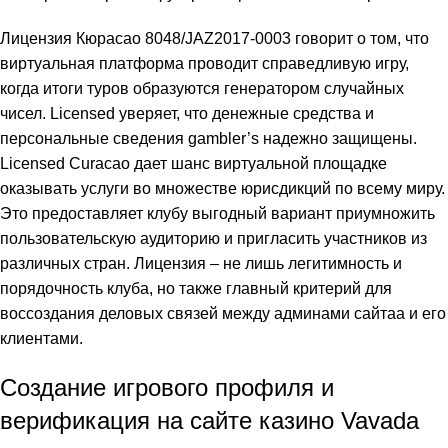
Лицензия Кюрасао 8048/JAZ2017-0003 говорит о том, что
виртуальная платформа проводит справедливую игру,
когда итоги туров образуются генератором случайных
чисел. Licensed уверяет, что денежные средства и
персональные сведения gambler’s надежно защищены.
Licensed Curacao дает шанс виртуальной площадке
оказывать услуги во множестве юрисдикций по всему миру.
Это предоставляет клубу выгодный вариант приумножить
пользовательскую аудиторию и пригласить участников из
различных стран. Лицензия – не лишь легитимность и
порядочность клуба, но также главный критерий для
воссоздания деловых связей между админами сайтаа и его
клиентами.
Создание игрового профиля и
верификация на сайте казино Vavada