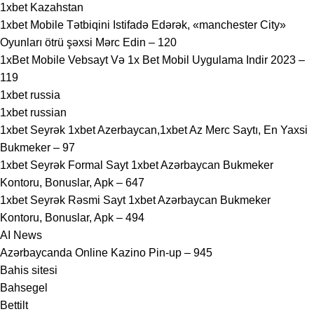
1xbet Kazahstan
1xbet Mobile Tətbiqini Istifadə Edərək, «manchester City»
Oyunları ötrü şəxsi Mərc Edin – 120
1xBet Mobile Vebsayt Və 1x Bet Mobil Uygulama Indir 2023 –
119
1xbet russia
1xbet russian
1xbet Seyrək 1xbet Azerbaycan,1xbet Az Merc Saytı, En Yaxsi
Bukmeker – 97
1xbet Seyrək Formal Sayt 1xbet Azərbaycan Bukmeker
Kontoru, Bonuslar, Apk – 647
1xbet Seyrək Rəsmi Sayt 1xbet Azərbaycan Bukmeker
Kontoru, Bonuslar, Apk – 494
AI News
Azərbaycanda Online Kazino Pin-up – 945
Bahis sitesi
Bahsegel
Bettilt