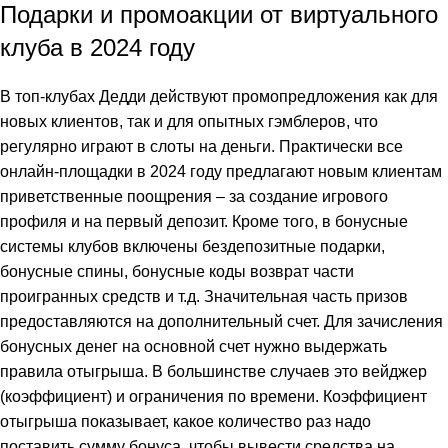
Подарки и промоакции от виртуального
клуба в 2024 году
В топ-клубах Дедди действуют промопредложения как для
новых клиентов, так и для опытных гэмблеров, что
регулярно играют в слоты на деньги. Практически все
онлайн-площадки в 2024 году предлагают новым клиентам
приветственные поощрения – за создание игрового
профиля и на первый депозит. Кроме того, в бонусные
системы клубов включены бездепозитные подарки,
бонусные спины, бонусные коды возврат части
проигранных средств и т.д. Значительная часть призов
предоставляются на дополнительный счет. Для зачисления
бонусных денег на основной счет нужно выдержать
правила отыгрыша. В большинстве случаев это вейджер
(коэффициент) и ограничения по времени. Коэффициент
отыгрыша показывает, какое количество раз надо
поставить сумму бонуса, чтобы вывести средства на