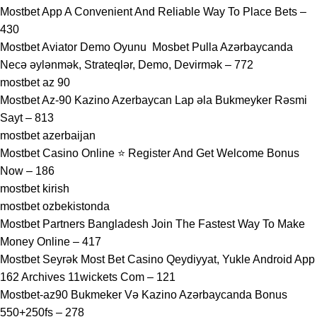
Mostbet App A Convenient And Reliable Way To Place Bets –
430
Mostbet Aviator Demo Oyunu ️ Mosbet Pulla Azərbaycanda
Necə əylənmək, Strateqlər, Demo, Devirmək – 772
mostbet az 90
Mostbet Az-90 Kazino Azerbaycan Lap əla Bukmeyker Rəsmi
Sayt – 813
mostbet azerbaijan
Mostbet Casino Online ⭐ Register And Get Welcome Bonus
Now – 186
mostbet kirish
mostbet ozbekistonda
Mostbet Partners Bangladesh Join The Fastest Way To Make
Money Online – 417
Mostbet Seyrək Most Bet Casino Qeydiyyat, Yukle Android App
162 Archives 11wickets Com – 121
Mostbet-az90 Bukmeker Və Kazino Azərbaycanda Bonus
550+250fs – 278