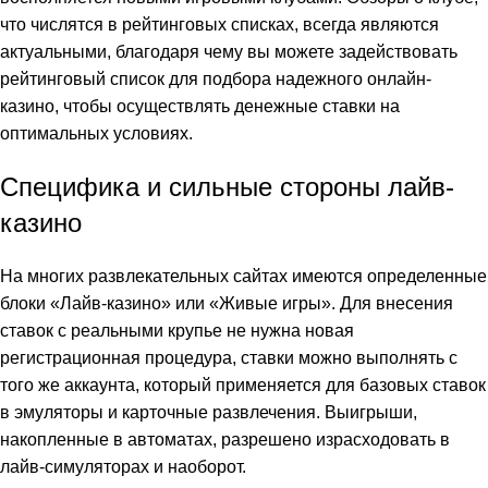
что числятся в рейтинговых списках, всегда являются
актуальными, благодаря чему вы можете задействовать
рейтинговый список для подбора надежного онлайн-
казино, чтобы осуществлять денежные ставки на
оптимальных условиях.
Специфика и сильные стороны лайв-
казино
На многих развлекательных сайтах имеются определенные
блоки «Лайв-казино» или «Живые игры». Для внесения
ставок с реальными крупье не нужна новая
регистрационная процедура, ставки можно выполнять с
того же аккаунта, который применяется для базовых ставок
в эмуляторы и карточные развлечения. Выигрыши,
накопленные в автоматах, разрешено израсходовать в
лайв-симуляторах и наоборот.