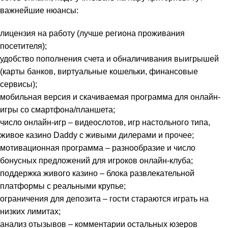
важнейшие нюансы:
лицензия на работу (лучше региона проживания
посетителя);
удобство пополнения счета и обналичивания выигрышей
(карты банков, виртуальные кошельки, финансовые
сервисы);
мобильная версия и скачиваемая программа для онлайн-
игры со смартфона/планшета;
число онлайн-игр – видеослотов, игр настольного типа,
живое казино Daddy с живыми дилерами и прочее;
мотивационная программа – разнообразие и число
бонусных предложений для игроков онлайн-клуба;
поддержка живого казино – блока развлекательной
платформы с реальными крупье;
ограничения для депозита – гости стараются играть на
низких лимитах;
анализ отызывов – комментарии остальных юзеров