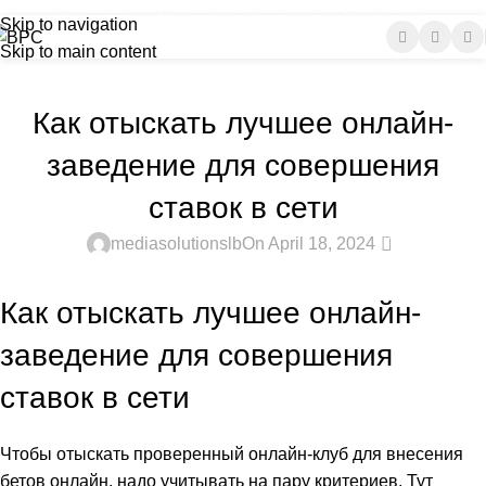
Tel-Fax : +961-1-644285 | +961-1-697197
E-mail : info@bpc-lb.com
Blog
Skip to navigation
Skip to main content
Home
Uncategorized
UNCATEGORIZED
Как отыскать лучшее онлайн-
заведение для совершения
ставок в сети
0
mediasolutionslb
On April 18, 2024
Как отыскать лучшее онлайн-
заведение для совершения
ставок в сети
Чтобы отыскать проверенный онлайн-клуб для внесения
бетов онлайн, надо учитывать на пару критериев. Тут