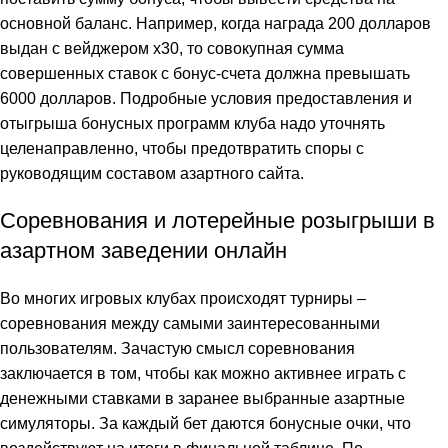
основной баланс. Например, когда награда 200 долларов
выдан с вейджером х30, то совокупная сумма
совершенных ставок с бонус-счета должна превышать
6000 долларов. Подробные условия предоставления и
отыгрыша бонусных программ клуба надо уточнять
целенаправленно, чтобы предотвратить споры с
руководящим составом азартного сайта.
Соревнования и лотерейные розыгрыши в
азартном заведении онлайн
Во многих игровых клубах происходят турниры –
соревнования между самыми заинтересованными
пользователям. Зачастую смысл соревнования
заключается в том, чтобы как можно активнее играть с
денежными ставками в заранее выбранные азартные
симуляторы. За каждый бет даются бонусные очки, что