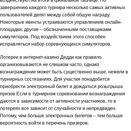
воздействуют на итоги в финальной таблице. По
завершению каждого турнира несколько самых активных
пользователей делят между собой общую награду.
Некоторые ивенты устраиваются управлением онлайн-
площадки, другие – обозначенными поставщиками
симуляторов. Под воздействием этого способен
исправляться набор соревнующихся симуляторов.
Лотереи в интернет-казино Дедди как правило
организовываются не слишком часто, однако
вознаграждение может быть существенно выше, нежели в
турнирных состязаниях. Для участия понадобится
приобрести электронный билет и дождаться розыгрыша
призов Если в турнирном соревновании вознаграждения
даются в зависимости от активности участников, то в
лотереях все зависит от случайности и непредвиден.
Потому, чем больше электронных билетов – тем больше
вероятность войти в перечень призеров.