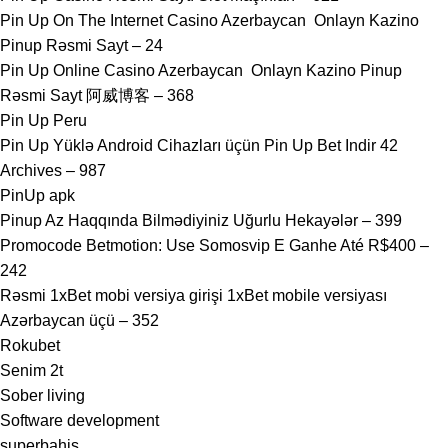
Pin Up On The Internet Casino Azerbaycan ️ Onlayn Kazino
Pinup Rəsmi Sayt – 24
Pin Up Online Casino Azerbaycan ️ Onlayn Kazino Pinup
Rəsmi Sayt 阿威博客 – 368
Pin Up Peru
Pin Up Yüklə Android Cihazları üçün Pin Up Bet Indir 42
Archives – 987
PinUp apk
Pinup Az Haqqında Bilmədiyiniz Uğurlu Hekayələr – 399
Promocode Betmotion: Use Somosvip E Ganhe Até R$400 –
242
Rəsmi 1xBet mobi versiya girişi 1xBet mobile versiyası
Azərbaycan üçü – 352
Rokubet
Senim 2t
Sober living
Software development
superbahis