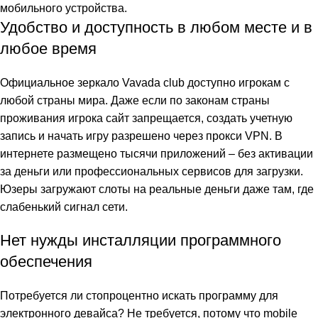
мобильного устройства.
Удобство и доступность в любом месте и в
любое время
Официальное зеркало Vavada club доступно игрокам с
любой страны мира. Даже если по законам страны
проживания игрока сайт запрещается, создать учетную
запись и начать игру разрешено через прокси VPN. В
интернете размещено тысячи приложений – без активации
за деньги или профессиональных сервисов для загрузки.
Юзеры загружают слоты на реальные деньги даже там, где
слабенький сигнал сети.
Нет нужды инсталляции программного
обеспечения
Потребуется ли стопроцентно искать программу для
электронного девайса? Не требуется, потому что mobile