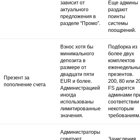
зависит от
Еще админы
актуального
раздают
предложения в
поинты
разделе “Промо”.
системы
поощрений.
Взнос хотя бы
Подборка из
минимального
более двух
депозита в
комплектов
размере от
еженедельны
двадцати пяти
презентов.
Презент за
EUR и более.
200, 80 или 2
пополнение счета
Администрацией
FS дарятся
иногда
админами пр
использованы
соответствии
лимитированные
некоторым
значения.
требованиям
Администраторы
советуют
Зачисления