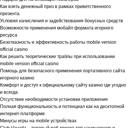
Как взять денежный приз в рамках приветственного
презента
Условия начисления и задействования бонусных средств
Возможности применения мобайл формата игорного
ресурса
Безотказность и эффективность работы mobile version
official casino
Как решить теоретические траблы при использовании
mobile version official casino
Помощь для безопасного применения портативного сайта
игорного казино
Комфорт и доступ к официальному сайту казино где угодно
и всегда
Отсутствие необходимости установки приложения
Полная функциональность и потенциал как на десктопной
интернет-платформе
Минусы игры на mobile устройствах
Club Vavada – топовый веб-проект для начинающих и