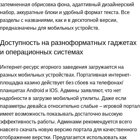
затемненная обрисовка фона, адаптивный дизайнерский
набор, аккуратные блоки и удобный формат текста. Все
разделы с названиями, как и в десктопной версии,
предназначены для мобильных устройств.
Доступность на разноформатных гаджетах
и операционных системах
Интернет-ресурс игорного заведения загружается на
разных мобильных устройствах. Портативная интернет-
площадка казино действует без сбоев на телефонах/
планшетах Android и IOS. Админы заявляют, что нет
надобности в загрузке мобильной утилиты. Даже если
параметры девайса относительно слабые – игровой портал
имеет возможность показывать достаточно высокую
эффективность работы. Админами рекомендуется всего
навсего скачать новую версию портала для качественного
отображение верстки. Предлагается использовать как