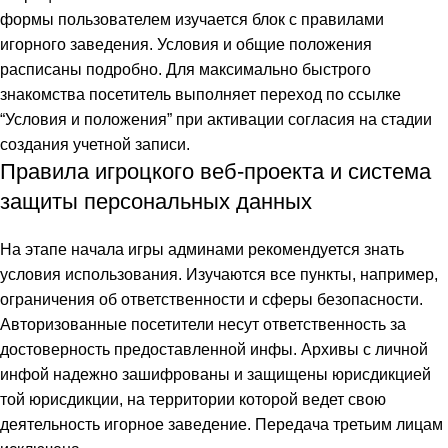
формы пользователем изучается блок с правилами
игорного заведения. Условия и общие положения
расписаны подробно. Для максимально быстрого
знакомства посетитель выполняет переход по ссылке
“Условия и положения” при активации согласия на стадии
создания учетной записи.
Правила игроцкого веб-проекта и система
защиты персональных данных
На этапе начала игры админами рекомендуется знать
условия использования. Изучаются все пункты, например,
ограничения об ответственности и сферы безопасности.
Авторизованные посетители несут ответственность за
достоверность предоставленной инфы. Архивы с личной
инфой надежно зашифрованы и защищены юрисдикцией
той юрисдикции, на территории которой ведет свою
деятельность игорное заведение. Передача третьим лицам