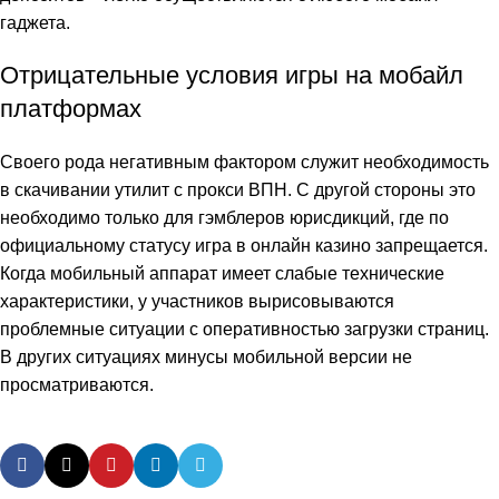
гаджета.
Отрицательные условия игры на мобайл
платформах
Своего рода негативным фактором служит необходимость
в скачивании утилит с прокси ВПН. С другой стороны это
необходимо только для гэмблеров юрисдикций, где по
официальному статусу игра в онлайн казино запрещается.
Когда мобильный аппарат имеет слабые технические
характеристики, у участников вырисовываются
проблемные ситуации с оперативностью загрузки страниц.
В других ситуациях минусы мобильной версии не
просматриваются.