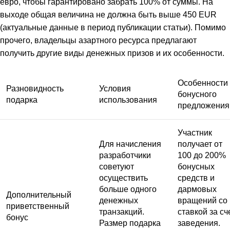
евро, чтобы гарантировано забрать 100% от суммы. На
выходе общая величина не должна быть выше 450 EUR
(актуальные данные в период публикации статьи). Помимо
прочего, владельцы азартного ресурса предлагают
получить другие виды денежных призов и их особенности.
Особенности
Разновидность
Условия
бонусного
подарка
использования
предложения
Участник
Для начисления
получает от
разработчики
100 до 200%
советуют
бонусных
осуществить
средств и
больше одного
дармовых
Дополнительный
денежных
вращений со
приветственный
транзакций.
ставкой за сч
бонус
Размер подарка
заведения.