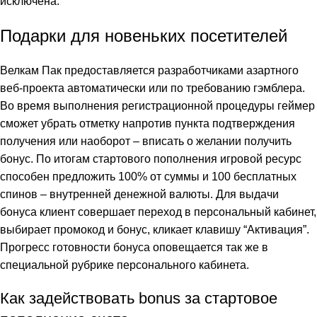
исключена.
Подарки для новеньких посетителей
Велкам Пак предоставляется разработчиками азартного
веб-проекта автоматически или по требованию гэмблера.
Во время выполнения регистрационной процедуры геймер
сможет убрать отметку напротив пункта подтверждения
получения или наоборот – вписать о желании получить
бонус. По итогам стартового пополнения игровой ресурс
способен предложить 100% от суммы и 100 бесплатных
спинов – внутренней денежной валюты. Для выдачи
бонуса клиент совершает переход в персональный кабинет,
выбирает промокод и бонус, кликает клавишу “Активация”.
Прогресс готовности бонуса оповещается так же в
специальной рубрике персонального кабинета.
Как задействовать bonus за стартовое