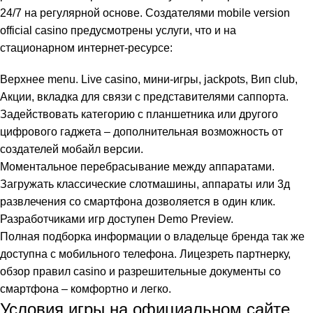
24/7 на регулярной основе. Создателями mobile version
official casino предусмотрены услуги, что и на
стационарном интернет-ресурсе:
Верхнее menu. Live casino, мини-игры, jackpots, Вип club,
Акции, вкладка для связи с представителями саппорта.
Задействовать категорию с планшетника или другого
цифрового гаджета – дополнительная возможность от
создателей мобайл версии.
Моментальное перебрасывание между аппаратами.
Загружать классические слотмашины, аппараты или 3д
развлечения со смартфона дозволяется в один клик.
Разработчиками игр доступен Demo Preview.
Полная подборка информации о владельце бренда так же
доступна с мобильного телефона. Лицезреть партнерку,
обзор правил casino и разрешительные документы со
смартфона – комфортно и легко.
Условия игры на официальном сайте