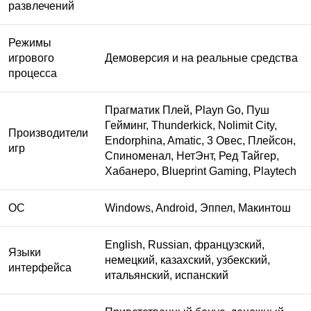
развлечений
Режимы
игрового
Демоверсия и на реальные средства
процесса
Прагматик Плей, Playn Go, Пуш
Гейминг, Thunderkick, Nolimit City,
Производители
Endorphina, Amatic, 3 Овес, Плейсон,
игр
Спиноменал, НетЭнт, Ред Тайгер,
Хабанеро, Blueprint Gaming, Playtech
ОС
Windows, Android, Эппел, Макинтош
English, Russian, французский,
Языки
немецкий, казахский, узбекский,
интерфейса
итальянский, испанский