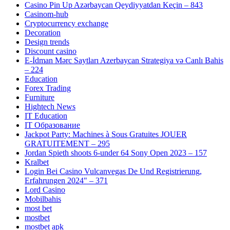
Casino Pin Up Azərbaycan Qeydiyyatdan Keçin – 843
Casinom-hub
Cryptocurrency exchange
Decoration
Design trends
Discount casino
E-İdman Mərc Saytları Azerbaycan Strategiya və Canlı Bahis
– 224
Education
Forex Trading
Furniture
Hightech News
IT Education
IT Образование
Jackpot Party: Machines à Sous Gratuites JOUER
GRATUITEMENT – 295
Jordan Spieth shoots 6-under 64 Sony Open 2023 – 157
Kralbet
Login Bei Casino Vulcanvegas De Und Registrierung,
Erfahrungen 2024" – 371
Lord Casino
Mobilbahis
most bet
mostbet
mostbet apk