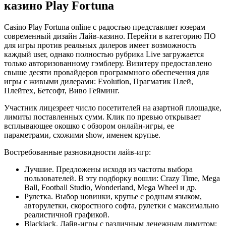
казино Play Fortuna
Casino Play Fortuna online с радостью представляет юзерам
современный дизайн Лайв-казино. Перейти в категорию ПО
для игры против реальных дилеров имеет возможность
каждый user, однако полностью рубрика Live загружается
только авторизованному гэмблеру. Визитеру предоставлено
свыше десяти провайдеров программного обеспечения для
игры с живыми дилерами: Evolution, Прагматик Плей,
Плейтех, Бетсофт, Виво Гейминг.
Участник лицезреет число посетителей на азартной площадке,
лимиты поставленных сумм. Клик по превью открывает
всплывающее окошко с обзором онлайн-игры, ее
параметрами, схожими show, именем крупье.
Востребованные разновидности лайв-игр:
Лучшие. Предложены исходя из частоты выбора
пользователей. В эту подборку вошли: Crazy Time, Mega
Ball, Football Studio, Wonderland, Mega Wheel и др.
Рулетка. Выбор новинки, крупье с родным языком,
авторулетки, скоростного софта, рулетки с максимально
реалистичной графикой.
Blackjack. Лайв-игры с различным денежным лимитом: