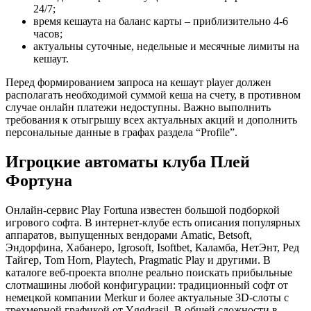
24/7;
время кешаута на баланс карты – приблизительно 4-6
часов;
актуальны суточные, недельные и месячные лимиты на
кешаут.
Перед формированием запроса на кешаут player должен
располагать необходимой суммой кеша на счету, в противном
случае онлайн платежи недоступны. Важно выполнить
требования к отыгрышу всех актуальных акций и дополнить
персональные данные в графах раздела “Profile”.
Игроцкие автоматы клуба Плей
Фортуна
Онлайн-сервис Play Fortuna известен большой подборкой
игрового софта. В интернет-клубе есть описания популярных
аппаратов, выпущенных вендорами Amatic, Betsoft,
Эндорфина, Хабанеро, Igrosoft, Isoftbet, Каламба, НетЭнт, Ред
Тайгер, Tom Horn, Playtech, Pragmatic Play и другими. В
каталоге веб-проекта вполне реально поискать прибыльные
слотмашины любой конфигурации: традиционный софт от
немецкой компании Merkur и более актуальные 3D-слоты с
трехмерной графикой от Yggdrasil. В общей сложности в