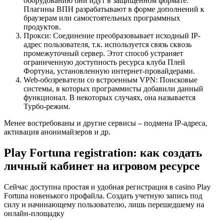
оборудованию они идут в защищенном формате.
Плагины ВПН разрабатывают в форме дополнений к
браузерам или самостоятельных программных
продуктов.
Прокси: Соединение преобразовывает исходный IP-
адрес пользователя, т.к. используется связь сквозь
промежуточный сервер. Этот способ устраняет
ограниченную доступность ресурса клуба Плей
Фортуна, установленную интернет-провайдерами.
Web-обозреватели со встроенным VPN: Поисковые
системы, в которых программисты добавили данный
функционал. В некоторых случаях, она называется
Турбо-режим.
Менее востребованы и другие сервисы – подмена IP-адреса,
активация анонимайзеров и др.
Play Fortuna registration: как создать
личный кабинет на игровом ресурсе
Сейчас доступна простая и удобная регистрация в casino Play
Fortuna новенького профайла. Создать учетную запись под
силу и начинающему пользователю, лишь перешедшему на
онлайн-площадку