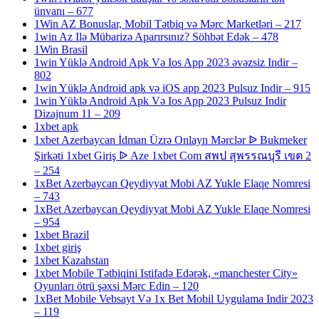
ünvanı – 677
1Win AZ Bonuslar, Mobil Tətbiq və Mərc Marketləri – 217
1win Az Ilə Mübarizə Aparırsınız? Söhbət Edək – 478
1Win Brasil
1win Yüklə Android Apk Və Ios App 2023 əvəzsiz Indir –
802
1win Yüklə Android apk və iOS app 2023 Pulsuz Indir – 915
1win Yüklə Android Apk Və Ios App 2023 Pulsuz Indir
Dizajnum 11 – 209
1xbet apk
1xbet Azerbaycan İdman Üzrə Onlayn Mərclər ᐉ Bukmeker
Şirkəti 1xbet Giriş ᐉ Aze 1xbet Com สพป สุพรรณบุรี เขต 2
– 254
1xBet Azerbaycan Qeydiyyat Mobi AZ Yukle Elaqe Nomresi
– 743
1xBet Azerbaycan Qeydiyyat Mobi AZ Yukle Elaqe Nomresi
– 954
1xbet Brazil
1xbet giriş
1xbet Kazahstan
1xbet Mobile Tətbiqini Istifadə Edərək, «manchester City»
Oyunları ötrü şəxsi Mərc Edin – 120
1xBet Mobile Vebsayt Və 1x Bet Mobil Uygulama Indir 2023
– 119