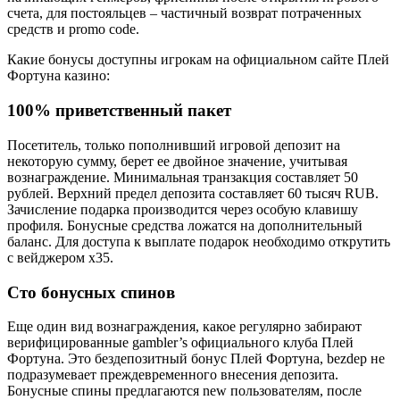
счета, для постояльцев – частичный возврат потраченных
средств и promo code.
Какие бонусы доступны игрокам на официальном сайте Плей
Фортуна казино:
100% приветственный пакет
Посетитель, только пополнивший игровой депозит на
некоторую сумму, берет ее двойное значение, учитывая
вознаграждение. Минимальная транзакция составляет 50
рублей. Верхний предел депозита составляет 60 тысяч RUB.
Зачисление подарка производится через особую клавишу
профиля. Бонусные средства ложатся на дополнительный
баланс. Для доступа к выплате подарок необходимо открутить
с вейджером х35.
Сто бонусных спинов
Еще один вид вознаграждения, какое регулярно забирают
верифицированные gambler’s официального клуба Плей
Фортуна. Это бездепозитный бонус Плей Фортуна, bezdep не
подразумевает преждевременного внесения депозита.
Бонусные спины предлагаются new пользователям, после