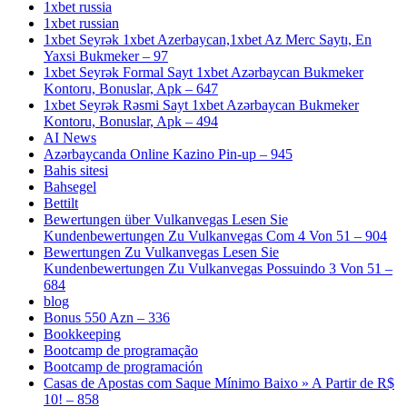
1xbet russia
1xbet russian
1xbet Seyrək 1xbet Azerbaycan,1xbet Az Merc Saytı, En
Yaxsi Bukmeker – 97
1xbet Seyrək Formal Sayt 1xbet Azərbaycan Bukmeker
Kontoru, Bonuslar, Apk – 647
1xbet Seyrək Rəsmi Sayt 1xbet Azərbaycan Bukmeker
Kontoru, Bonuslar, Apk – 494
AI News
Azərbaycanda Online Kazino Pin-up – 945
Bahis sitesi
Bahsegel
Bettilt
Bewertungen über Vulkanvegas Lesen Sie
Kundenbewertungen Zu Vulkanvegas Com 4 Von 51 – 904
Bewertungen Zu Vulkanvegas Lesen Sie
Kundenbewertungen Zu Vulkanvegas Possuindo 3 Von 51 –
684
blog
Bonus 550 Azn – 336
Bookkeeping
Bootcamp de programação
Bootcamp de programación
Casas de Apostas com Saque Mínimo Baixo » A Partir de R$
10! – 858