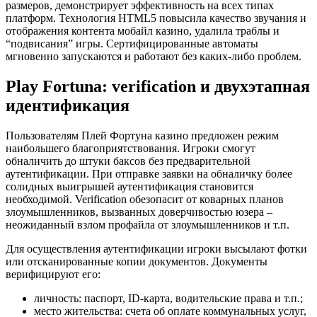
размеров, демонстрирует эффективность на всех типах
платформ. Технология HTML5 повысила качество звучания и
отображения контента мобайл казино, удалила траблы и
“подвисания” игры. Сертифицированные автоматы
мгновенно запускаются и работают без каких-либо проблем.
Play Fortuna: verification и двухэтапная
идентификация
Пользователям Плей Фортуна казино предложен режим
наибольшего благоприятствования. Игроки смогут
обналичить до штуки баксов без предварительной
аутентификации. При отправке заявки на обналичку более
солидных выигрышей аутентификация становится
необходимой. Verification обезопасит от коварных планов
злоумышленников, вызванных доверчивостью юзера –
неожиданный взлом профайла от злоумышленников и т.п.
Для осуществления аутентификации игроки высылают фотки
или отсканированные копии документов. Документы
верифицируют его:
личность: паспорт, ID-карта, водительские права и т.п.;
место жительства: счета об оплате коммунальных услуг,