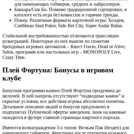
для начинающих геймеров, средних и хайроллеров.
Баккара/Сик Бо. Помимо традиционной сортировки, в
каталоге есть игра без комиссии и горячие тренды.
Покер. Различные форматы карточной игры: Холдем,
Caribbean Stud Poker, Side Bet City, Super Andar Bahar.
Стабильной востребованностью отличаются трансляции
розыгрышей. Некоторые из них вышли по сюжетам
брендовых игровых автоматов – Квест Гонзо, Dead or Alive:
Salon, программ или настольных игр – MONOPOLY Live,
Crazy Time.
Плей Фортуна: Бонусы в игровом
клубе
Бонусная программа казино Плей Фортуна продумана до
мелочей. В ней напрочь отсутствуют “подводные камни” и
скрытые условия, все действия игрока абсолютно понятны.
Детальное описание акций и бонусов предложено в
подпунктах Публичной оферты заведения, линк на каковые
находится в футере главной страницы азартного портала.
Имеются вознаграждения 3-х типов: Велкам Пак (бездеп) для
начинающих геймеров, фриспины после открытия игрового