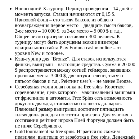
Новогодний X-турнир. Период проведения – 14 дней с
момента запуска. Ставки начинаются от 0,15 $.
Призовой фонд – сто тысяч баксов, из общего
вознаграждения первое место – двадцать тысяч баксов,
2-ое место – 10 000 $, за 3-ье место – 5 000 $ и т.д..
Общее число призеров составляет 300 человек. К
турниру могут быть допущены всякие визитеры
официального сайта Play Fortuna casino online – от
уровня New и топовее.
Кэш-турнир для “Bronze”. Для ставок используются
фишки, выигрыш – настоящие средства. Сумма в 20 000
$ распространяется между сотней геймеров, занявших
призовые места: 3 000 $, две штуки зелени, тысяча
пятьсот баксов и т.д.. Рейтинг user’s – не менее Bronze.
Серебряная турнирная гонка на free spins. Короткое
соревнование, цель которого – максимальный выигрыш
от фриспинов в автоматы. Free Spins есть возможность
докупать дважды, стоимостью по шесть долларов.
Плановый размер выигрыша достигает пятнадцать
тысяч долларов, для полсотни призеров. Для участия в
состязании рейтинг игрока Плей Фортуна должен быть
не ниже Серебряного.
Gold tournament на free spins. Играется по схожим
правилам: выигрыш от заработка в free spins. Денежный