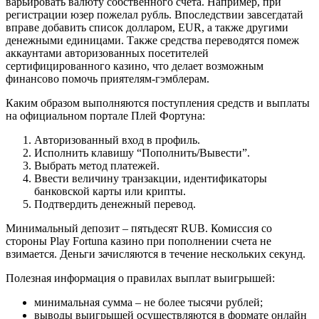
варьировать валюту собственного счета. Например, при
регистрации юзер пожелал рубль. Впоследствии завсегдатай
вправе добавить список долларом, EUR, а также другими
денежными единицами. Также средства переводятся помеж
аккаунтами авторизованных посетителей
сертифицированного казино, что делает возможным
финансово помочь приятелям-гэмблерам.
Каким образом выполняются поступления средств и выплаты
на официальном портале Плей Фортуна:
Авторизованный вход в профиль.
Исполнить клавишу “Пополнить/Вывести”.
Выбрать метод платежей.
Ввести величину транзакции, идентификаторы
банковской карты или крипты.
Подтвердить денежный перевод.
Минимальный депозит – пятьдесят RUB. Комиссия со
стороны Play Fortuna казино при пополнении счета не
взимается. Деньги зачисляются в течение нескольких секунд.
Полезная информация о правилах выплат выигрышей:
минимальная сумма – не более тысячи рублей;
выводы выигрышей осуществляются в формате онлайн