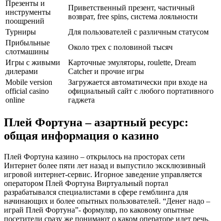
Презенты и
Приветственный презент, частичный
инструменты
возврат, free spins, система лояльности
поощрений
Турниры
Для пользователей с различным статусом
Прибыльные
Около трех с половиной тысяч
слотмашины
Игры с живыми
Карточные эмуляторы, roulette, Dream
дилерами
Catcher и прочие игры
Mobile version
Загружается автоматически при входе на
official casino
официальный сайт с любого портативного
online
гаджета
Плей Фортуна – азартный ресурс:
общая информация о казино
Плей Фортуна казино – открылось на просторах сети
Интернет более пяти лет назад и выпустило эксклюзивный
игровой интернет-сервис. Игорное заведение управляется
оператором Плей Фортуна Виртуальный портал
разрабатывался специалистами в сфере гемблинга для
начинающих и более опытных пользователей. “Денег надо –
играй Плей Фортуна”- формуляр, по каковому опытные
посетители сразу же понимают о каком операторе идет речь.