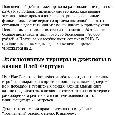
Повышенный рейтинг дает право на разноплановые призы от
клуба Play Fortuna. Лицензионная веб-плошадка выдает
эксклюзивные промо и tournaments, promo code и иные
фишки, повышение верхнего предела для одной выплаты –
суточный, недельный или месячный лимит. К примеру, если
Новичок имеет право вывести на протяжении 24 часов не
больше шестидесяти тысяч руб., то Бронзовый – 90 000
рублей, а Платиновый вообще шестьсот тысяч RUB. В
праздничные и выходные деньки величина предела
умножается на 2.
Эксклюзивные турниры и джекпоты в
казино Плей Фортуна
User Play Fortuna online casino зарабатывают деньги не лишь
игрой на аппаратах и в противостоянии с живыми дилерами,
но и победами в турнирных гонках. Официальный сайт
казино предлагает эксклюзивные состязания для визитеров с
разнообразным рейтингом в системе лояльности – от
начинающих до VIP-игроков.
Детальные описания правил размещены в рубрике
“Tournaments” базового меню. К примеру: