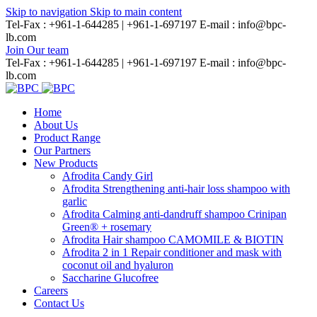
Skip to navigation
Skip to main content
Tel-Fax : +961-1-644285 | +961-1-697197
E-mail : info@bpc-
lb.com
Join Our team
Tel-Fax : +961-1-644285 | +961-1-697197
E-mail : info@bpc-
lb.com
Home
About Us
Product Range
Our Partners
New Products
Afrodita Candy Girl
Afrodita Strengthening anti-hair loss shampoo with
garlic
Afrodita Calming anti-dandruff shampoo Crinipan
Green® + rosemary
Afrodita Hair shampoo CAMOMILE & BIOTIN
Afrodita 2 in 1 Repair conditioner and mask with
coconut oil and hyaluron
Saccharine Glucofree
Careers
Contact Us