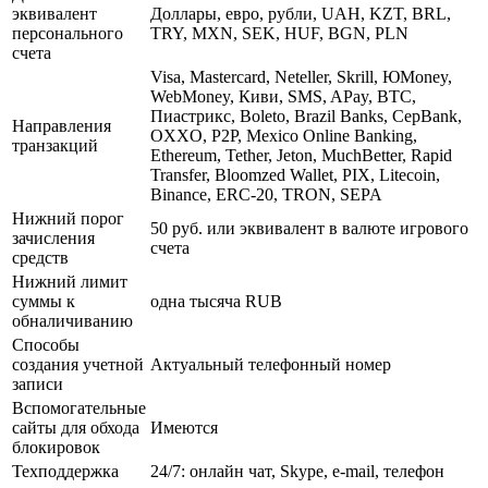
эквивалент
Доллары, евро, рубли, UAH, KZT, BRL,
персонального
TRY, MXN, SEK, HUF, BGN, PLN
счета
Visa, Mastercard, Neteller, Skrill, ЮMoney,
WebMoney, Киви, SMS, APay, BTC,
Пиастрикс, Boleto, Brazil Banks, CepBank,
Направления
OXXO, P2P, Mexico Online Banking,
транзакций
Ethereum, Tether, Jeton, MuchBetter, Rapid
Transfer, Bloomzed Wallet, PIX, Litecoin,
Binance, ERC-20, TRON, SEPA
Нижний порог
50 руб. или эквивалент в валюте игрового
зачисления
счета
средств
Нижний лимит
суммы к
одна тысяча RUB
обналичиванию
Способы
создания учетной
Актуальный телефонный номер
записи
Вспомогательные
сайты для обхода
Имеются
блокировок
Техподдержка
24/7: онлайн чат, Skype, e-mail, телефон