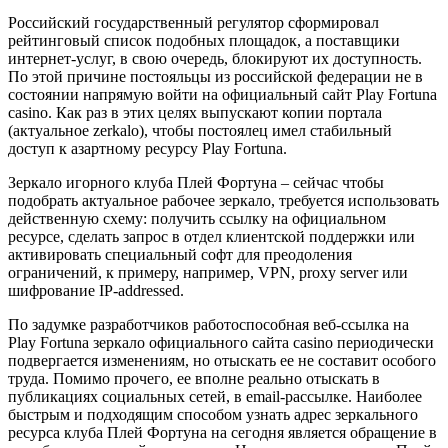
Российский государственный регулятор сформировал
рейтинговый список подобных площадок, а поставщики
интернет-услуг, в свою очередь, блокируют их доступность.
По этой причине постояльцы из российской федерации не в
состоянии напрямую войти на официальный сайт Play Fortuna
casino. Как раз в этих целях выпускают копии портала
(актуальное zerkalo), чтобы постоялец имел стабильный
доступ к азартному ресурсу Play Fortuna.
Зеркало игорного клуба Плей Фортуна – сейчас чтобы
подобрать актуальное рабочее зеркало, требуется использовать
действенную схему: получить ссылку на официальном
ресурсе, сделать запрос в отдел клиентской поддержки или
активировать специальный софт для преодоления
ограничений, к примеру, например, VPN, proxy server или
шифрование IP-addressed.
По задумке разработчиков работоспособная веб-ссылка на
Play Fortuna зеркало официального сайта casino периодически
подвергается изменениям, но отыскать ее не составит особого
труда. Помимо прочего, ее вполне реально отыскать в
публикациях социальных сетей, в email-рассылке. Наиболее
быстрым и подходящим способом узнать адрес зеркального
ресурса клуба Плей Фортуна на сегодня является обращение в