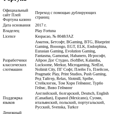
Официальный
Переход с помощью дублирующих
сайт Плей
страниц
Фортуна казино
Дата основания
2017 г.
Владелец
Play Fortuna
Licence
Кюрасао, № 8048/JAZ
Аматик, Бетсофт, BGaming, BTG, Blueprint
Gaming, Booongo, EGT, ELK, Endorphina,
Eurasian Gaming, Evolution Gaming,
Fantasma, Gamomat, Habanero, Игрософт,
Разработчики
Айрон Дог Студио, iSoftBet, Kalamba,
классических
Lucksome, Merkur, Microgaming, NetEnt,
слотмашин
Nolimit City, ПГ Софт, Плейн Го, Плейсон,
Pragmatic Play, Print Studios, Push Gaming,
Ред Тайгер, Relax, Slotmill, Spribe,
Стейклогик, Том Хорн Гейминг, Турбо
Геймс, Виво Гейминг
Английский, болгарский, Deutsch, English
Поддежрка
(Canadian), Espanol (Mexicano), Суоми,
языков
итальянский, польский, португальский,
Русский, Svenska, Turkce
Денежный