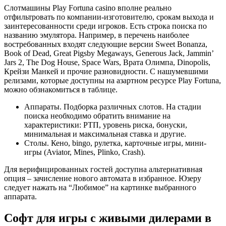
Слотмашины Play Fortuna casino вполне реально
отфильтровать по компании-изготовителю, срокам выхода и
заинтересованности среди игроков. Есть строка поиска по
названию эмулятора. Например, в перечень наиболее
востребованных входят следующие версии Sweet Bonanza,
Book of Dead, Great Pigsby Megaways, Generous Jack, Jammin’
Jars 2, The Dog House, Space Wars, Врата Олимпа, Dinopolis,
Крейзи Манкей и прочие разновидности. С нашумевшими
релизами, которые доступны на азартном ресурсе Play Fortuna,
можно обзнакомиться в таблице.
Аппараты. Подборка различных слотов. На стадии
поиска необходимо обратить внимание на
характеристики: РТП, уровень риска, бонуски,
минимальная и максимальная ставка и другие.
Столы. Кено, bingo, рулетка, карточные игры, мини-
игры (Aviator, Mines, Plinko, Crash).
Для верифицированных гостей доступна альтернативная
опция – зачисление нового автомата в избранное. Юзеру
следует нажать на “Любимое” на картинке выбранного
аппарата.
Софт для игры с живыми дилерами в