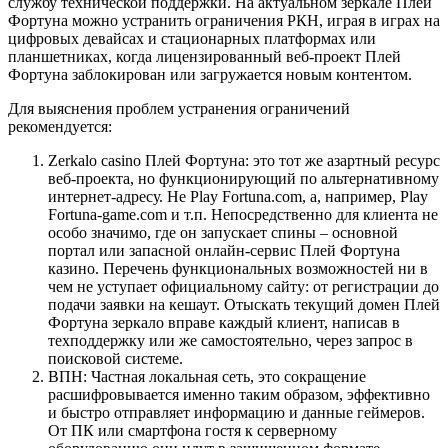
службу технической поддержки. На актуальном зеркале Плей
Фортуна можно устранить ограничения РКН, играя в играх на
цифровых девайсах и стационарных платформах или
планшетниках, когда лицензированный веб-проект Плей
Фортуна заблокирован или загружается новым контентом.
Для выяснения проблем устранения ограничений
рекомендуется:
Zerkalo casino Плей Фортуна: это тот же азартный ресурс
веб-проекта, но функционирующий по альтернативному
интернет-адресу. Не Play Fortuna.com, а, например, Play
Fortuna-game.com и т.п. Непосредственно для клиента не
особо значимо, где он запускает спины – основной
портал или запасной онлайн-сервис Плей Фортуна
казино. Перечень функциональных возможностей ни в
чем не уступает официальному сайту: от регистрации до
подачи заявки на кешаут. Отыскать текущий домен Плей
Фортуна зеркало вправе каждый клиент, написав в
техподдержку или же самостоятельно, через запрос в
поисковой системе.
ВПН: Частная локальная сеть, это сокращение
расшифровывается именно таким образом, эффективно
и быстро отправляет информацию и данные геймеров.
От ПК или смартфона гостя к серверному