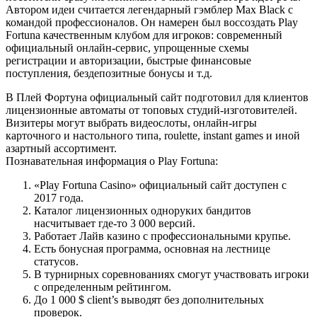
Автором идеи считается легендарный гэмблер Max Black с
командой профессионалов. Он намерен был воссоздать Play
Fortuna качественным клубом для игроков: современный
официальный онлайн-сервис, упрощенные схемы
регистрации и авторизации, быстрые финансовые
поступления, бездепозитные бонусы и т.д.
В Плей Фортуна официальный сайт подготовил для клиентов
лицензионные автоматы от топовых студий-изготовителей.
Визитеры могут выбрать видеослоты, онлайн-игры
карточного и настольного типа, roulette, instant games и иной
азартный ассортимент.
Познавательная информация о Play Fortuna:
«Play Fortuna Casino» официальный сайт доступен с
2017 года.
Каталог лицензионных одноруких бандитов
насчитывает где-то 3 000 версий.
Работает Лайв казино с профессиональными крупье.
Есть бонусная программа, основная на лестнице
статусов.
В турнирных соревнованиях смогут участвовать игроки
с определенным рейтингом.
До 1 000 $ client’s выводят без дополнительных
проверок.