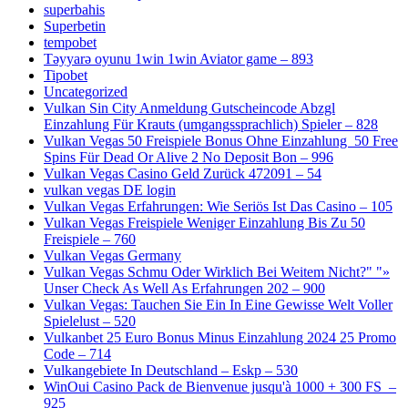
superbahis
Superbetin
tempobet
Təyyarə oyunu 1win 1win Aviator game – 893
Tipobet
Uncategorized
Vulkan Sin City Anmeldung Gutscheincode Abzgl
Einzahlung Für Krauts (umgangssprachlich) Spieler – 828
Vulkan Vegas 50 Freispiele Bonus Ohne Einzahlung ️ 50 Free
Spins Für Dead Or Alive 2 No Deposit Bon – 996
Vulkan Vegas Casino Geld Zurück 472091 – 54
vulkan vegas DE login
Vulkan Vegas Erfahrungen: Wie Seriös Ist Das Casino – 105
Vulkan Vegas Freispiele Weniger Einzahlung Bis Zu 50
Freispiele – 760
Vulkan Vegas Germany
Vulkan Vegas Schmu Oder Wirklich Bei Weitem Nicht?" "»
Unser Check As Well As Erfahrungen 202 – 900
Vulkan Vegas: Tauchen Sie Ein In Eine Gewisse Welt Voller
Spielelust – 520
Vulkanbet 25 Euro Bonus Minus Einzahlung 2024 25 Promo
Code – 714
Vulkangebiete In Deutschland – Eskp – 530
WinOui Casino Pack de Bienvenue jusqu'à 1000 + 300 FS ️ –
925