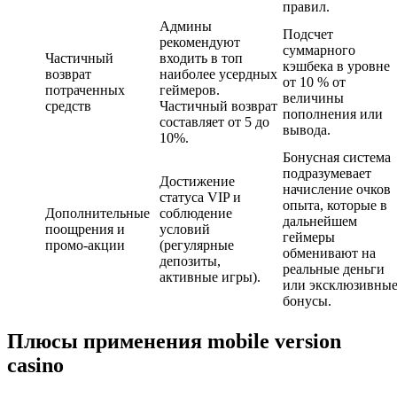
правил.
Админы
Подсчет
рекомендуют
суммарного
Частичный
входить в топ
кэшбека в уровне
возврат
наиболее усердных
от 10 % от
потраченных
геймеров.
величины
средств
Частичный возврат
пополнения или
составляет от 5 до
вывода.
10%.
Бонусная система
подразумевает
Достижение
начисление очков
статуса VIP и
опыта, которые в
Дополнительные
соблюдение
дальнейшем
поощрения и
условий
геймеры
промо-акции
(регулярные
обменивают на
депозиты,
реальные деньги
активные игры).
или эксклюзивны
бонусы.
Плюсы применения mobile version
casino