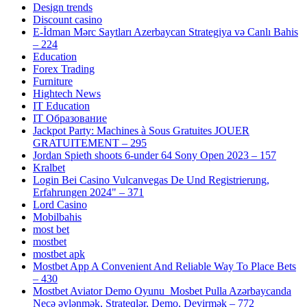
Design trends
Discount casino
E-İdman Mərc Saytları Azerbaycan Strategiya və Canlı Bahis
– 224
Education
Forex Trading
Furniture
Hightech News
IT Education
IT Образование
Jackpot Party: Machines à Sous Gratuites JOUER
GRATUITEMENT – 295
Jordan Spieth shoots 6-under 64 Sony Open 2023 – 157
Kralbet
Login Bei Casino Vulcanvegas De Und Registrierung,
Erfahrungen 2024" – 371
Lord Casino
Mobilbahis
most bet
mostbet
mostbet apk
Mostbet App A Convenient And Reliable Way To Place Bets
– 430
Mostbet Aviator Demo Oyunu ️ Mosbet Pulla Azərbaycanda
Necə əylənmək, Strateqlər, Demo, Devirmək – 772