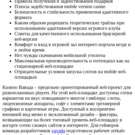
Правила получения и задействования подарков
Плюсы задействования mobile version casino
Безопасность и стабильность применения адаптивного
формата
Каким образом разрешить теоретические траблы при
использовании адаптивной версии игрового клуба
Советы для качественного использования браузерной
веб-версии
Комфорт и вход в игровой зал интернет-портала везде и
в любое время
Нет нужды скачивания мобильной утилиты
Максимальная производительность и потенциал как на
стационарной веб-площадке
Отрицательные условия запуска слотов на mobile веб-
площадках
Казино Вавада – предельно ориентированный веб-проект для
разноплановых players. На этой веб-площадке доступны сотни
вариантов на вкус повидавшего многое гэмблера: слоты,
лицензионные аппараты, софт с элементами трехмерной
графики и карточные игры. Доступный к восприятию
внешний вид меню и эксклюзивный дизайн – факторы,
возвышающие на более топовый уровень веб-площадку в
когорте сотен схожих сайтов в интернете. Для геймеров
команда разработчиков
vavada
подготовила рабочее zerkalo