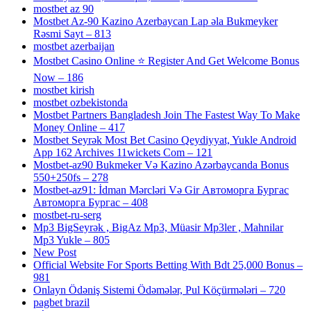
mostbet az 90
Mostbet Az-90 Kazino Azerbaycan Lap əla Bukmeyker
Rəsmi Sayt – 813
mostbet azerbaijan
Mostbet Casino Online ⭐ Register And Get Welcome Bonus
Now – 186
mostbet kirish
mostbet ozbekistonda
Mostbet Partners Bangladesh Join The Fastest Way To Make
Money Online – 417
Mostbet Seyrək Most Bet Casino Qeydiyyat, Yukle Android
App 162 Archives 11wickets Com – 121
Mostbet-az90 Bukmeker Və Kazino Azərbaycanda Bonus
550+250fs – 278
Mostbet-az91: İdman Mərcləri Və Gir Автоморга Бургас
Автоморга Бургас – 408
mostbet-ru-serg
Mp3 BigSeyrək , BigAz Mp3, Müasir Mp3ler , Mahnilar
Mp3 Yukle – 805
New Post
Official Website For Sports Betting With Bdt 25,000 Bonus –
981
Onlayn Ödəniş Sistemi Ödəmələr, Pul Köçürmələri – 720
pagbet brazil