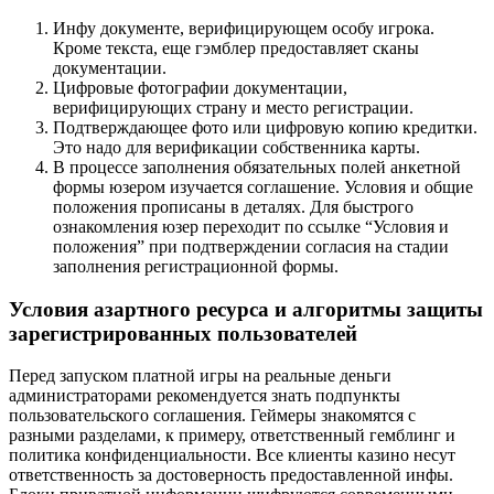
Инфу документе, верифицирующем особу игрока.
Кроме текста, еще гэмблер предоставляет сканы
документации.
Цифровые фотографии документации,
верифицирующих страну и место регистрации.
Подтверждающее фото или цифровую копию кредитки.
Это надо для верификации собственника карты.
В процессе заполнения обязательных полей анкетной
формы юзером изучается соглашение. Условия и общие
положения прописаны в деталях. Для быстрого
ознакомления юзер переходит по ссылке “Условия и
положения” при подтверждении согласия на стадии
заполнения регистрационной формы.
Условия азартного ресурса и алгоритмы защиты
зарегистрированных пользователей
Перед запуском платной игры на реальные деньги
администраторами рекомендуется знать подпункты
пользовательского соглашения. Геймеры знакомятся с
разными разделами, к примеру, ответственный гемблинг и
политика конфиденциальности. Все клиенты казино несут
ответственность за достоверность предоставленной инфы.