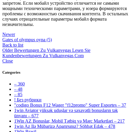
запретом. Если мобайл устройство отличается не самыми
мощными техническими параметрами, у юзера формируются
проблемы с возможностью скачивания контента. В остальных
случаях отрицательные параметры мобайл формата
незначительны.
Newer
Gates of olympus oyna (5)
Back to list
Older
Bewertungen Zu Vulkanvegas Lesen Sie
Kundenbewertungen Zu Vulkanvegas Com
Close
Categories
– 360
– 48
– 85
! Без рубрики
"codigo Bonus F12 Wager "f12promo" Super Esportes – 37
1win Aviator yüksək uduşlar və səxavətli bonusların tək
ünvanı – 677
1Win AZ Bonuslar, Mobil Tətbiq və Mərc Marketləri – 217
1win Az Ilə Mübarizə Aparırsınız? Söhbət Edək – 478
1Win Brasil