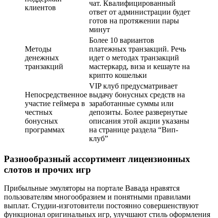
чат. Квалифицированный
клиентов
ответ от администрации будет
готов на протяжении пары
минут
Более 10 вариантов
Методы
платежных транзакций. Речь
денежных
идет о методах транзакций
транзакций
мастеркард, виза и кешауте на
крипто кошельки
VIP клуб предусматривает
Непосредственное
выдачу бонусных средств на
участие геймера в
заработанные суммы или
честных
депозиты. Более развернутые
бонусных
описания этой акции указаны
программах
на странице раздела “Вип-
клуб”
Разнообразный ассортимент лицензионных
слотов и прочих игр
Прибыльные эмуляторы на портале Вавада нравятся
пользователям многообразием и понятными правилами
выплат. Студии-изготовители постоянно совершенствуют
функционал оригинальных игр, улучшают стиль оформления