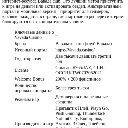
интернет-ресурса Вавада club. Это лучший метод приступить
к игре на деньги или активировать бездеп. Альтернативный
портал и мобильная версия – приоритет для геймеров,
каковые находятся в стране, где азартные игры через интернет
блокируются на законодательном уровне.
Ключевые данные о
–
Vavada Casino
Бренд
Вавада казино (клуб Вавада)
Игорный портал
https://Vavada.casino/
Две тысячи двадцать третий
Год открытия
год
Curacao, #365/JAZ, GLH-
License
OCCHKTW0703052021
Welcome Bonus
200% + 200 фриспинов
Количество
Более трех тысяч
игровых аппаратов
Демоверсия и на реальные
Режимы игр
средства
Прагматик Плей, Playn Go,
Push Gaming, Thunderkick,
Nolimit City, Endorphina,
Производители игр
Аматик, 3 Овес, Плейсон,