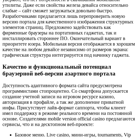
утилиты. Даже если свойства железа девайса относительно
слабые – сайт сможет загружаться довольно быстро.
Разработчиками предлагается лишь перепроверить новую
версию портала для качественного изображения структурных
элементов страниц. Предложено задействовать как
фирменные браузеры на портативных гаджетах, так и
инсталлировать стороннее ПО. Окончательный вариант в
приоритете юзера. Мобильная версия отображается в хорошем
качестве на любом девайсе независимо от размеров экрана:
графическая структура интегрируется под начинку гаджета.
Качество и функциональный потенциал
браузерной веб-версии азартного портала
Доступность адаптивного формата сайта предусмотрена
программистами стопроцентно. Со смартфона допускается
создание учетной записи на игровом ресурсе казино,
авторизация в профайле, а так же дополнение приватной
инфы. Присутствует лайв-формат саппорта, чтобы клиент
имел поддержку в режиме реального времени на постоянной
основе. Создателями mobile version official casino предлагаются
сервисы, что и на десктопном веб-проекте:
Базовое меню. Live casino, мини-игры, tournaments, Vip