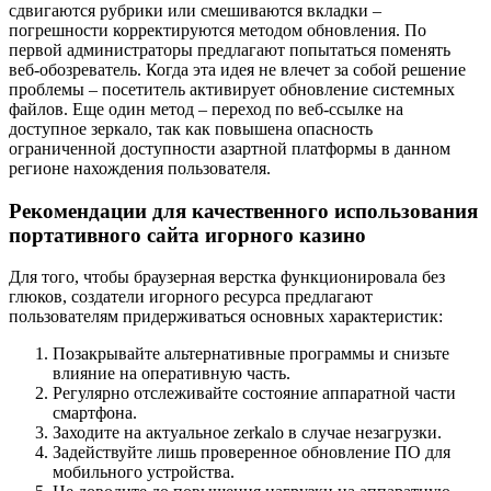
сдвигаются рубрики или смешиваются вкладки –
погрешности корректируются методом обновления. По
первой администраторы предлагают попытаться поменять
веб-обозреватель. Когда эта идея не влечет за собой решение
проблемы – посетитель активирует обновление системных
файлов. Еще один метод – переход по веб-ссылке на
доступное зеркало, так как повышена опасность
ограниченной доступности азартной платформы в данном
регионе нахождения пользователя.
Рекомендации для качественного использования
портативного сайта игорного казино
Для того, чтобы браузерная верстка функционировала без
глюков, создатели игорного ресурса предлагают
пользователям придерживаться основных характеристик:
Позакрывайте альтернативные программы и снизьте
влияние на оперативную часть.
Регулярно отслеживайте состояние аппаратной части
смартфона.
Заходите на актуальное zerkalo в случае незагрузки.
Задействуйте лишь проверенное обновление ПО для
мобильного устройства.