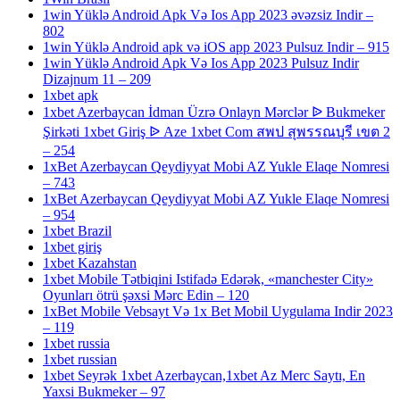
1win Yüklə Android Apk Və Ios App 2023 əvəzsiz Indir –
802
1win Yüklə Android apk və iOS app 2023 Pulsuz Indir – 915
1win Yüklə Android Apk Və Ios App 2023 Pulsuz Indir
Dizajnum 11 – 209
1xbet apk
1xbet Azerbaycan İdman Üzrə Onlayn Mərclər ᐉ Bukmeker
Şirkəti 1xbet Giriş ᐉ Aze 1xbet Com สพป สุพรรณบุรี เขต 2
– 254
1xBet Azerbaycan Qeydiyyat Mobi AZ Yukle Elaqe Nomresi
– 743
1xBet Azerbaycan Qeydiyyat Mobi AZ Yukle Elaqe Nomresi
– 954
1xbet Brazil
1xbet giriş
1xbet Kazahstan
1xbet Mobile Tətbiqini Istifadə Edərək, «manchester City»
Oyunları ötrü şəxsi Mərc Edin – 120
1xBet Mobile Vebsayt Və 1x Bet Mobil Uygulama Indir 2023
– 119
1xbet russia
1xbet russian
1xbet Seyrək 1xbet Azerbaycan,1xbet Az Merc Saytı, En
Yaxsi Bukmeker – 97