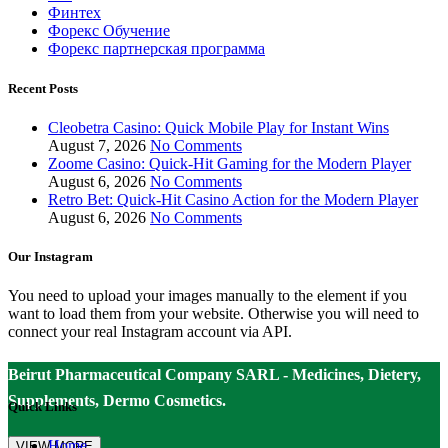
Финтех
Форекс Обучение
Форекс партнерская программа
Recent Posts
Cleobetra Casino: Quick Mobile Play for Instant Wins
August 7, 2026
No Comments
Zoome Casino: Quick‑Hit Gaming for the Modern Player
August 6, 2026
No Comments
Retro Bet: Quick‑Hit Casino Action for the Modern Player
August 6, 2026
No Comments
Our Instagram
You need to upload your images manually to the element if you
want to load them from your website. Otherwise you will need to
connect your real Instagram account via API.
Beirut Pharmaceutical Company SARL - Medicines, Dietery,
Supplements, Dermo Cosmetics.
Quick Links
Home
VIEW MORE