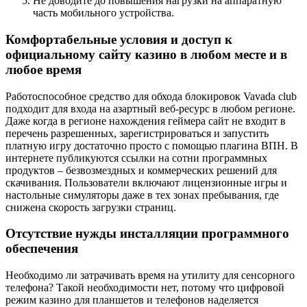
Не доводите до повышения нагрузки на аппаратную
часть мобильного устройства.
Комфортабельные условия и доступ к
официальному сайту казино в любом месте и в
любое время
Работоспособное средство для обхода блокировок Vavada club
подходит для входа на азартный веб-ресурс в любом регионе.
Даже когда в регионе нахождения геймера сайт не входит в
перечень разрешенных, зарегистрироваться и запустить
платную игру достаточно просто с помощью плагина ВПН. В
интернете публикуются ссылки на сотни программных
продуктов – безвозмездных и коммерческих решений для
скачивания. Пользователи включают лицензионные игры и
настольные симуляторы даже в тех зонах пребывания, где
снижена скорость загрузки страниц.
Отсутствие нужды инсталляции программного
обеспечения
Необходимо ли затрачивать время на утилиту для сенсорного
телефона? Такой необходимости нет, потому что цифровой
режим казино для планшетов и телефонов наделяется