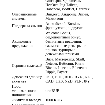
Quickspin, Spinomenal,
НетЭнт, Ред Тайгер,
Habanero, iSoftBet, Плейтех
Операционные
Виндоус, Андроид, Эппел,
системы
Макинтош
Английский, Russian,
Поддержка языков
французский, и другие
Welcome Bonus,
бездепозитный бонус,
Акционные
бесплатные вращения,
предложения
ежемесячные розыгрыши
призов, турниры с
денежными призами
Виза, Мастеркард, Skrill,
Neteller, Вебмани, Киви,
Сервисы платежей
Bitcoin, Litecoin, Ethereum,
Ripple, Payeer
Денежная единица
USD, EUR, RUB, BYN, KZT,
аккаунта
CAD, UZS, NZD, PLN, JPY
Порог
минимального
сто RUB
пополнения
Лимиты к выводу
1000 RUB